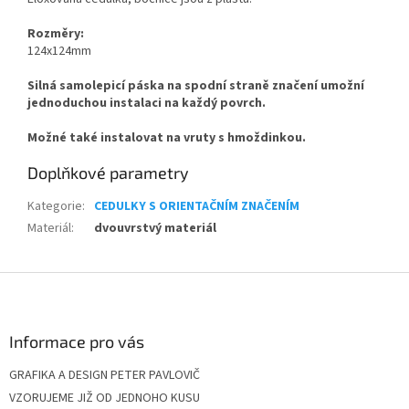
Rozměry:
124x124mm
Silná samolepicí páska na spodní straně značení umožní
jednoduchou instalaci na každý povrch.
Možné také instalovat na vruty s hmoždinkou.
Doplňkové parametry
Kategorie
:
CEDULKY S ORIENTAČNÍM ZNAČENÍM
Materiál
:
dvouvrstvý materiál
Z
á
p
a
Informace pro vás
t
GRAFIKA A DESIGN PETER PAVLOVIČ
í
VZORUJEME JIŽ OD JEDNOHO KUSU