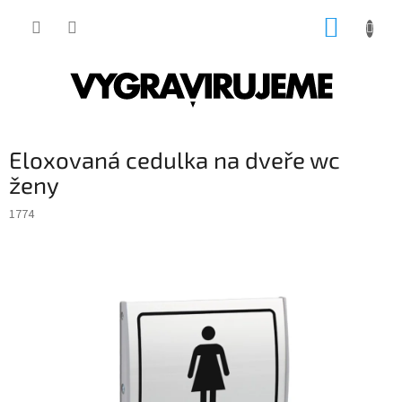
Přejít
NÁKUP
na
obsah
KOŠÍK
Eloxovaná cedulka na dveře wc
ženy
1774