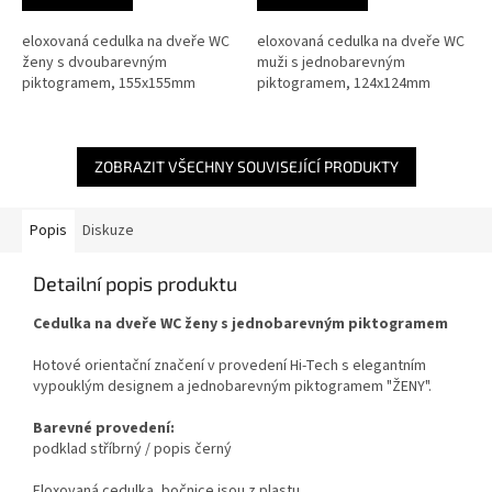
eloxovaná cedulka na dveře WC
eloxovaná cedulka na dveře WC
ženy s dvoubarevným
muži s jednobarevným
piktogramem, 155x155mm
piktogramem, 124x124mm
ZOBRAZIT VŠECHNY SOUVISEJÍCÍ PRODUKTY
Popis
Diskuze
Detailní popis produktu
Cedulka na dveře WC ženy s jednobarevným piktogramem
Hotové orientační značení v provedení Hi-Tech s elegantním
vypouklým designem a jednobarevným piktogramem "ŽENY".
Barevné provedení:
podklad stříbrný / popis černý
Eloxovaná cedulka, bočnice jsou z plastu.