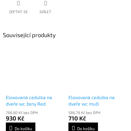
ZEPTAT SE
SDÍLET
Související produkty
Eloxovaná cedulka na
Eloxovaná cedulka na
dveře wc ženy Red
dveře wc muži
768,60 Kč bez DPH
586,78 Kč bez DPH
930 Kč
710 Kč
Do košíku
Do košíku