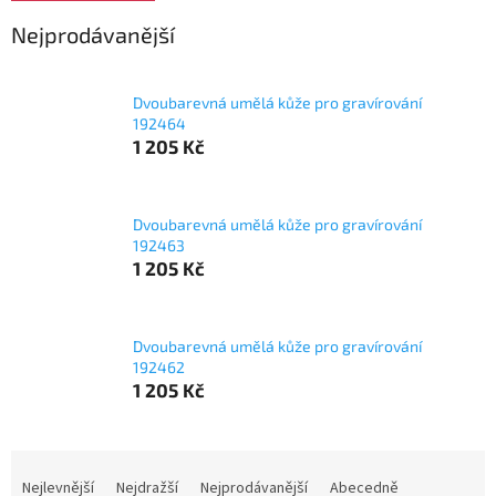
Nejprodávanější
Dvoubarevná umělá kůže pro gravírování
192464
1 205 Kč
Dvoubarevná umělá kůže pro gravírování
192463
1 205 Kč
Dvoubarevná umělá kůže pro gravírování
192462
1 205 Kč
Ř
a
Nejlevnější
Nejdražší
Nejprodávanější
Abecedně