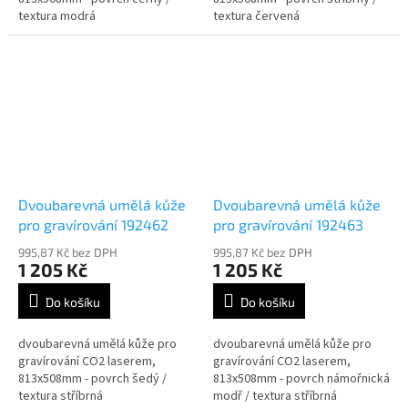
textura modrá
textura červená
Dvoubarevná umělá kůže
Dvoubarevná umělá kůže
pro gravírování 192462
pro gravírování 192463
995,87 Kč bez DPH
995,87 Kč bez DPH
1 205 Kč
1 205 Kč
Do košíku
Do košíku
dvoubarevná umělá kůže pro
dvoubarevná umělá kůže pro
gravírování CO2 laserem,
gravírování CO2 laserem,
813x508mm - povrch šedý /
813x508mm - povrch námořnická
textura stříbrná
modř / textura stříbrná