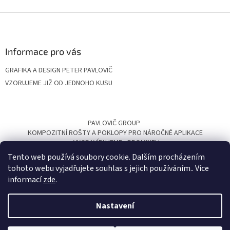
v
l
Z
á
á
d
p
a
a
Informace pro vás
c
t
í
GRAFIKA A DESIGN PETER PAVLOVIČ
í
p
VZORUJEME JIŽ OD JEDNOHO KUSU
r
v
k
y
v
PAVLOVIČ GROUP
ý
KOMPOZITNÍ ROŠTY A POKLOPY PRO NÁROČNÉ APLIKACE
p
VYGRAVÍRUJEME
PROMINELI
i
Tento web používá soubory cookie. Dalším procházením
s
tohoto webu vyjadřujete souhlas s jejich používáním.. Více
u
informací
zde
.
Nastavení
Vytvořil Shoptet