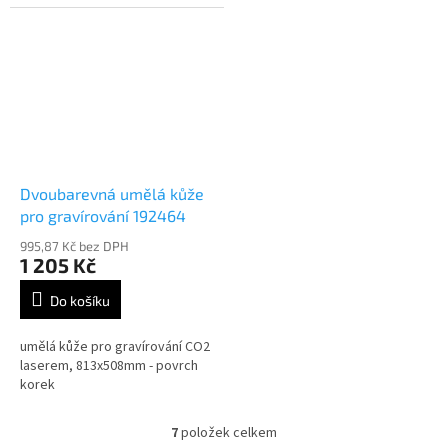
Dvoubarevná umělá kůže
pro gravírování 192464
995,87 Kč bez DPH
1 205 Kč
Do košíku
umělá kůže pro gravírování CO2
laserem, 813x508mm - povrch
korek
7
položek celkem
O