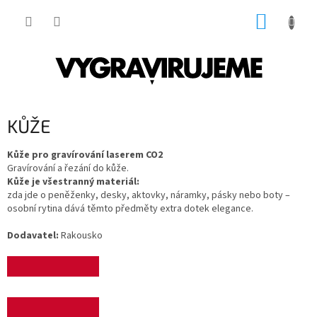
Přejít
NÁKUP
na
obsah
KOŠÍK
KŮŽE
Kůže pro gravírování laserem CO2
Gravírování a řezání do kůže.
Kůže je všestranný materiál:
zda jde o peněženky, desky, aktovky, náramky, pásky nebo boty –
osobní rytina dává těmto předměty extra dotek elegance.
Dodavatel:
Rakousko