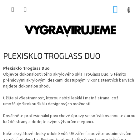
Přejít
NÁKUP
na
obsah
KOŠÍK
PLEXISKLO TROGLASS DUO
Plexisklo Troglass Duo
Objevte dokonalost litého akrylového skla TroGlass Duo. S těmito
prémiovými akrylovými deskami dostupnými v konzistentních barvách
najdete dokonalou shodu.
Užijte si všestrannost, kterou nabízí lesklá i matná strana, což
umožňuje širokou škálu designových možností.
Dosáhněte profesionální povrchové úpravy se sofistikovanou texturou
každé strany a dodejte svým výtvorům eleganci.
Naše akrylátové desky odolné vůči UV záření a povětrnostním vlivům
zaručují odolnost a dlouhou životnost, díky čemuž jsou ideální pro