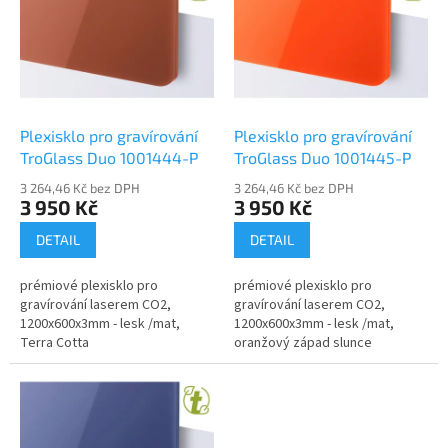
p
d
i
u
s
k
p
t
r
ů
o
d
Plexisklo pro gravírování
Plexisklo pro gravírování
u
TroGlass Duo 1001444-P
TroGlass Duo 1001445-P
k
3 264,46 Kč bez DPH
3 264,46 Kč bez DPH
t
3 950 Kč
3 950 Kč
ů
DETAIL
DETAIL
prémiové plexisklo pro
prémiové plexisklo pro
gravírování laserem CO2,
gravírování laserem CO2,
1200x600x3mm - lesk /mat,
1200x600x3mm - lesk /mat,
Terra Cotta
oranžový západ slunce