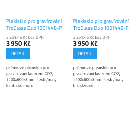
Plexisklo pro gravírování
Plexisklo pro gravírování
TroGlass Duo 1001448-P
TroGlass Duo 1001449-P
3 264,46 Kč bez DPH
3 264,46 Kč bez DPH
3 950 Kč
3 950 Kč
DETAIL
DETAIL
prémiové plexisklo pro
prémiové plexisklo pro
gravírování laserem CO2,
gravírování laserem CO2,
1200x600x3mm - lesk /mat,
1200x600x3mm - lesk /mat,
karibské moře
broskvové