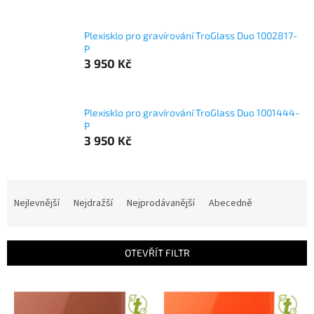
Plexisklo pro gravírování TroGlass Duo 1002817-
P
3 950 Kč
Plexisklo pro gravírování TroGlass Duo 1001444-
P
3 950 Kč
Ř
a
Nejlevnější
Nejdražší
Nejprodávanější
Abecedně
z
e
n
OTEVŘÍT FILTR
í
p
V
r
ý
o