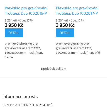
Plexisklo pro gravírování
Plexisklo pro gravírování
TroGlass Duo 1002816-P
TroGlass Duo 1002817-P
3 264,46 Kč bez DPH
3 264,46 Kč bez DPH
3 950 Kč
3 950 Kč
DETAIL
DETAIL
prémiové plexisklo pro
prémiové plexisklo pro
gravírování laserem CO2,
gravírování laserem CO2,
1200x600x3mm - lesk /mat,
1200x600x3mm - lesk /mat, bílé
černé
8
položek celkem
O
v
l
Z
á
á
d
p
a
a
Informace pro vás
c
t
í
GRAFIKA A DESIGN PETER PAVLOVIČ
í