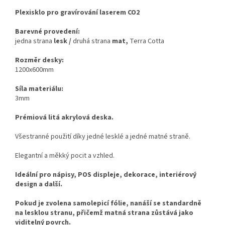
Plexisklo pro gravírování laserem CO2
Barevné provedení:
jedna strana
lesk /
druhá strana
mat,
Terra Cotta
Rozměr desky:
1200x600mm
Síla materiálu:
3mm
Prémiová litá akrylová deska.
Všestranné použití díky jedné lesklé a jedné matné straně.
Elegantní a měkký pocit a vzhled.
Ideální pro nápisy, POS displeje, dekorace, interiérový
design a další.
Pokud je zvolena samolepicí fólie, nanáší se standardně
na lesklou stranu, přičemž matná strana zůstává jako
viditelný povrch.