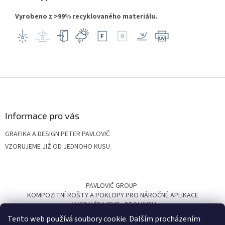
Vyrobeno z >99% recyklovaného materiálu.
Z
á
p
a
Informace pro vás
t
GRAFIKA A DESIGN PETER PAVLOVIČ
í
VZORUJEME JIŽ OD JEDNOHO KUSU
PAVLOVIČ GROUP
KOMPOZITNÍ ROŠTY A POKLOPY PRO NÁROČNÉ APLIKACE
VYGRAVÍRUJEME
PROMINELI
Tento web používá soubory cookie. Dalším procházením