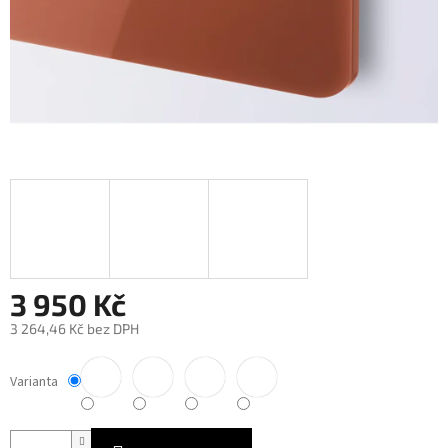
3 950 Kč
3 264,46 Kč bez DPH
Měrná
cena:
Varianta