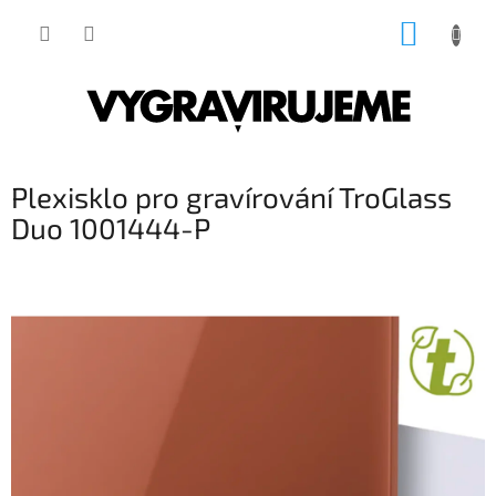
Přejít
NÁKUP
na
obsah
KOŠÍK
Plexisklo pro gravírování TroGlass
Duo 1001444-P