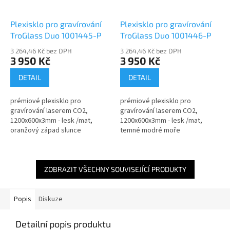
Plexisklo pro gravírování
Plexisklo pro gravírování
TroGlass Duo 1001445-P
TroGlass Duo 1001446-P
3 264,46 Kč bez DPH
3 264,46 Kč bez DPH
3 950 Kč
3 950 Kč
DETAIL
DETAIL
prémiové plexisklo pro
prémiové plexisklo pro
gravírování laserem CO2,
gravírování laserem CO2,
1200x600x3mm - lesk /mat,
1200x600x3mm - lesk /mat,
oranžový západ slunce
temné modré moře
ZOBRAZIT VŠECHNY SOUVISEJÍCÍ PRODUKTY
Popis
Diskuze
Detailní popis produktu