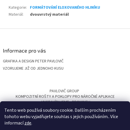
Kategorie
:
FORMÁTOVÁNÍ ELOXOVANÉHO HLINÍKU
Materiál
:
dvouvrstvý materiál
Z
á
p
a
Informace pro vás
t
GRAFIKA A DESIGN PETER PAVLOVIČ
í
VZORUJEME JIŽ OD JEDNOHO KUSU
PAVLOVIČ GROUP
KOMPOZITNÍ ROŠTY A POKLOPY PRO NÁROČNÉ APLIKACE
VYGRAVÍRUJEME
PROMINELI
Tento web používá soubory cookie. Dalším procházením
tohoto webu vyjadřujete souhlas s jejich používáním.. Více
informací
zde
.