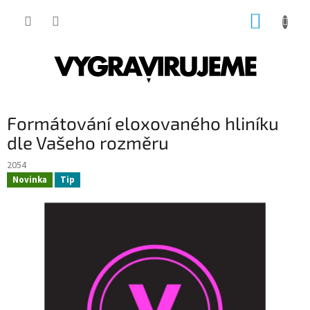
Přejít
NÁKUP
na
obsah
KOŠÍK
Formátování eloxovaného hliníku
dle Vašeho rozměru
2054
Novinka
Tip