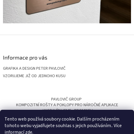
Z
á
p
a
Informace pro vás
t
GRAFIKA A DESIGN PETER PAVLOVIČ
í
VZORUJEME JIŽ OD JEDNOHO KUSU
PAVLOVIČ GROUP
KOMPOZITNÍ ROŠTY A POKLOPY PRO NÁROČNÉ APLIKACE
VYGRAVÍRUJEME
PROMINELI
Tento web používá soubory cookie. Dalším procházením
tohoto webu vyjadřujete souhlas s jejich používáním.. Více
informací
zde
.