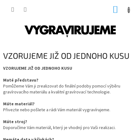
Přejít
NÁKUP
na
obsah
KOŠÍK
VZORUJEME JIŽ OD JEDNOHO KUSU
VZORUJEME JIŽ OD JEDNOHO KUSU
Maté představu?
Pomůžeme Vám ji zrealizovat do finální podoby pomocí výběru
gravírovacího materiálu a kvalitní gravírovací technologie.
Máte materiál?
Přivezte nebo pošlete a rádi Vám materiál vygravírujeme.
Máte stroj?
Doporučíme Vám materiál, který je vhodný pro Vaši realizaci.
Nemáte data v křivkách?