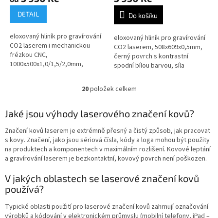
DETAIL
Do košíku
eloxovaný hliník pro gravírování
eloxovaný hliník pro gravírování
CO2 laserem i mechanickou
CO2 laserem, 508x609x0,5mm,
frézkou CNC,
černý povrch s kontrastní
1000x500x1,0/1,5/2,0mm,
spodní bílou barvou, síla
povrch lesklý, zelený
materiálu 0,5 mm
20
položek celkem
O
v
l
Jaké jsou výhody laserového značení kovů?
á
d
Značení
kovů
laserem
je
extrémně přesný
a čistý
způsob, jak pracovat
a
s
kovy
.
Značení
, jako jsou
sériová čísla,
kódy a
loga
mohou
být použity
c
na produktech
a
komponentech v
maximálním rozlišení
.
Kovové
leptání
í
a
gravírování
laserem
je
bezkontaktní,
kovový
povrch
není poškozen.
p
r
V jakých oblastech se laserové značení kovů
v
používá?
k
y
Typické
oblasti použití
pro
laserové
značení
kovů zahrnují
označování
v
výrobků
a
kódování
v
elektronickém průmyslu
(
mobilní telefony,
iPad –