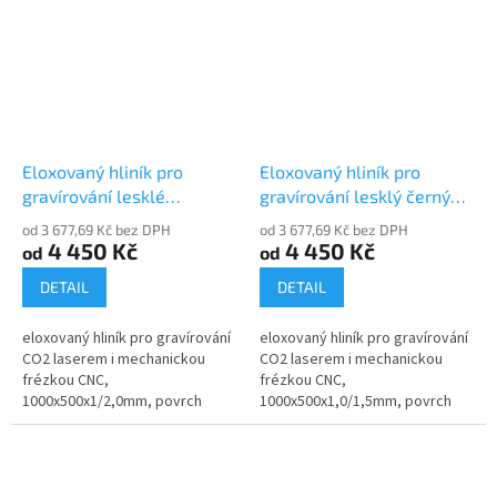
Eloxovaný hliník pro
Eloxovaný hliník pro
gravírování lesklé
gravírování lesklý černý
saténové stříbro 30210-00
30210-10
od 3 677,69 Kč bez DPH
od 3 677,69 Kč bez DPH
4 450 Kč
4 450 Kč
od
od
DETAIL
DETAIL
eloxovaný hliník pro gravírování
eloxovaný hliník pro gravírování
CO2 laserem i mechanickou
CO2 laserem i mechanickou
frézkou CNC,
frézkou CNC,
1000x500x1/2,0mm, povrch
1000x500x1,0/1,5mm, povrch
lesklé saténové stříbro
lesklý, černý