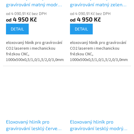
gravírování matný modrý
gravírování matný zelený
30105-30
30105-40
od 4 090,91 Kč bez DPH
od 4 090,91 Kč bez DPH
4 950 Kč
4 950 Kč
od
od
DETAIL
DETAIL
eloxovaný hliník pro gravírování
eloxovaný hliník pro gravírování
CO2 laserem i mechanickou
CO2 laserem i mechanickou
frézkou CNC,
frézkou CNC,
1000x500x0,5/1,0/1,5/2,0/3,0mm,
1000x500x0,5/1,0/1,5/2,0/3,0mm,
povrch matný, modrý
povrch matný, zelený
Eloxovaný hliník pro
Eloxovaný hliník pro
gravírování lesklý červený
gravírování lesklý modrý