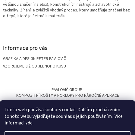
ý
většinou
značení na elox
),
konstrukčních
nástrojů
a
zdravotnické
p
techniky
.
Žíhání
je
zvláště vhodný
proces, který
umožňuje
značení
bez
i
otřepů
, které
je
šetrné
k
materiálu
.
s
u
Z
á
p
a
Informace pro vás
t
GRAFIKA A DESIGN PETER PAVLOVIČ
í
VZORUJEME JIŽ OD JEDNOHO KUSU
PAVLOVIČ GROUP
KOMPOZITNÍ ROŠTY A POKLOPY PRO NÁROČNÉ APLIKACE
VYGRAVÍRUJEME
PROMINELI
Tento web používá soubory cookie. Dalším procházením
tohoto webu vyjadřujete souhlas s jejich používáním.. Více
informací
zde
.