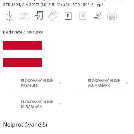
STD 130N, A-A-50271 (MIL-P-514D) a MIL-STD-15024F, typ L
Dodavatel:
Rakousko
ELOXOVANÝ HLINÍK
ELOXOVANÝ HLINÍK
PRÉMIUM
ALUMAMARK
ELOXOVANÝ HLINÍK
DURABLACK
Nejprodávanější