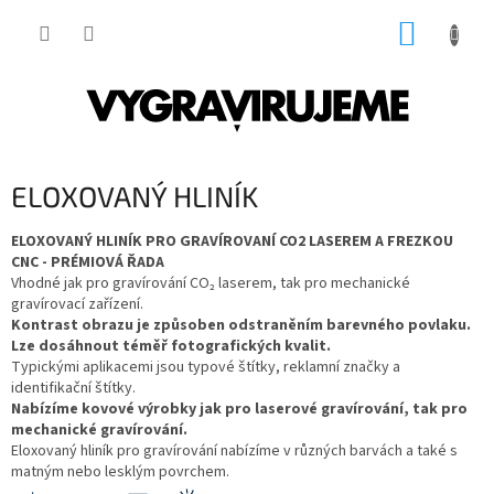
Přejít
NÁKUP
na
obsah
KOŠÍK
ELOXOVANÝ HLINÍK
ELOXOVANÝ HLINÍK PRO GRAVÍROVANÍ CO2 LASEREM A FREZKOU
CNC
- PRÉMIOVÁ ŘADA
Vhodné jak pro gravírování CO₂ laserem, tak pro mechanické
gravírovací zařízení.
Kontrast obrazu je způsoben odstraněním barevného povlaku.
Lze dosáhnout téměř fotografických kvalit.
Typickými aplikacemi jsou typové štítky, reklamní značky a
identifikační štítky.
Nabízíme kovové výrobky jak pro laserové gravírování, tak pro
mechanické gravírování.
Eloxovaný hliník pro gravírování nabízíme v různých barvách a také s
matným nebo lesklým povrchem.