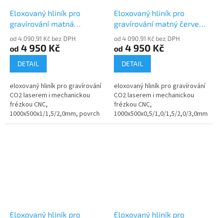
Eloxovaný hliník pro
Eloxovaný hliník pro
gravírování matná
gravírování matný červený
nerezová ocel 30110-90
30105-20
od 4 090,91 Kč bez DPH
od 4 090,91 Kč bez DPH
4 950 Kč
4 950 Kč
od
od
DETAIL
DETAIL
eloxovaný hliník pro gravírování
eloxovaný hliník pro gravírování
CO2 laserem i mechanickou
CO2 laserem i mechanickou
frézkou CNC,
frézkou CNC,
1000x500x1/1,5/2,0mm, povrch
1000x500x0,5/1,0/1,5/2,0/3,0mm,
matná nerezová ocel
povrch matný, červený
Eloxovaný hliník pro
Eloxovaný hliník pro