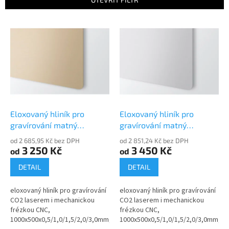
í
p
V
r
ý
o
p
d
i
u
s
k
p
t
r
ů
o
d
Eloxovaný hliník pro
Eloxovaný hliník pro
u
gravírování matný
gravírování matný
k
niklovaný stříbrný 30105-
saténové stříbro 30105-00
od 2 685,95 Kč bez DPH
od 2 851,24 Kč bez DPH
t
50
3 250 Kč
3 450 Kč
od
od
ů
DETAIL
DETAIL
eloxovaný hliník pro gravírování
eloxovaný hliník pro gravírování
CO2 laserem i mechanickou
CO2 laserem i mechanickou
frézkou CNC,
frézkou CNC,
1000x500x0,5/1,0/1,5/2,0/3,0mm,
1000x500x0,5/1,0/1,5/2,0/3,0mm,