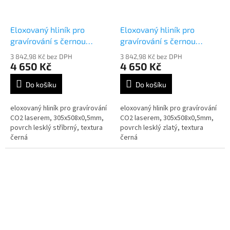
Eloxovaný hliník pro
Eloxovaný hliník pro
gravírování s černou
gravírování s černou
texturou 47638
texturou 47639
3 842,98 Kč bez DPH
3 842,98 Kč bez DPH
4 650 Kč
4 650 Kč
Do košíku
Do košíku
eloxovaný hliník pro gravírování
eloxovaný hliník pro gravírování
CO2 laserem, 305x508x0,5mm,
CO2 laserem, 305x508x0,5mm,
povrch lesklý stříbrný, textura
povrch lesklý zlatý, textura
černá
černá