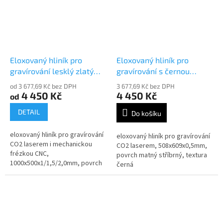
Eloxovaný hliník pro
Eloxovaný hliník pro
gravírování lesklý zlatý
gravírování s černou
30210-60
texturou 3947
od 3 677,69 Kč bez DPH
3 677,69 Kč bez DPH
4 450 Kč
4 450 Kč
od
DETAIL
Do košíku
eloxovaný hliník pro gravírování
eloxovaný hliník pro gravírování
CO2 laserem i mechanickou
CO2 laserem, 508x609x0,5mm,
frézkou CNC,
povrch matný stříbrný, textura
1000x500x1/1,5/2,0mm, povrch
černá
lesklý zlatý