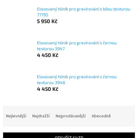
Eloxovaný hliník pro gravírování s bílou texturou
77795
5 950 Kč
Eloxovaný hliník pro gravírování s černou
texturou 3947
4 450 Kč
Eloxovaný hliník pro gravírování s černou
texturou 3948
4 450 Kč
Ř
a
Nejlevnější
Nejdražší
Nejprodávanější
Abecedně
z
e
n
OTEVŘÍT FILTR