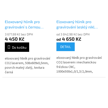
Eloxovaný hliník pro
Eloxovaný hliník pro
gravírování s černou
gravírování lesklý nikl
texturou 3948
stříbrný 30210-50
3 677,69 Kč bez DPH
od 3 842,98 Kč bez DPH
4 450 Kč
4 650 Kč
od
DETAIL
Do košíku
eloxovaný hliník pro gravírování
eloxovaný hliník pro gravírování
CO2 laserem i mechanickou
CO2 laserem, 508x609x0,5mm,
frézkou CNC,
povrch matný zlatý, textura
1000x500x1,0/1,5/2,0mm,
černá
povrch lesklý nikl stříbrný