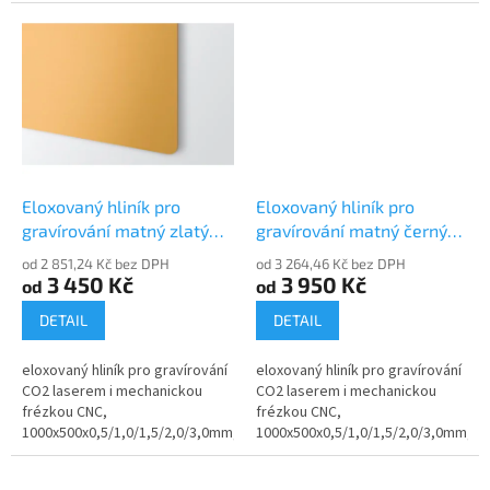
povrch matný, niklovaný
povrch matný, saténové stříbro
stříbrný
Eloxovaný hliník pro
Eloxovaný hliník pro
gravírování matný zlatý
gravírování matný černý
30105-60
30105-10
od 2 851,24 Kč bez DPH
od 3 264,46 Kč bez DPH
3 450 Kč
3 950 Kč
od
od
DETAIL
DETAIL
eloxovaný hliník pro gravírování
eloxovaný hliník pro gravírování
CO2 laserem i mechanickou
CO2 laserem i mechanickou
frézkou CNC,
frézkou CNC,
1000x500x0,5/1,0/1,5/2,0/3,0mm,
1000x500x0,5/1,0/1,5/2,0/3,0mm,
povrch matný, zlatý
povrch matný, černý