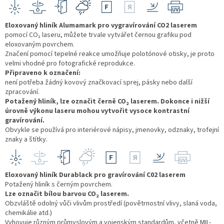
Eloxovaný hliník Alumamark pro vygravírování CO2 laserem
pomocí CO₂ laseru, můžete trvale vytvářet černou grafiku pod
eloxovaným povrchem.
Značení pomocí tepelné reakce umožňuje polotónové otisky, je proto
velmi vhodné pro fotografické reprodukce.
Připraveno k označení:
není potřeba žádný kovový značkovací sprej, pásky nebo další
zpracování.
Potažený hliník, lze označit černě CO₂ laserem. Dokonce i nižší
úrovně výkonu laseru mohou vytvořit vysoce kontrastní
gravírování.
Obvykle se používá pro interiérové ​​nápisy, jmenovky, odznaky, trofejní
znaky a štítky.
Eloxovaný hliník Durablack pro gravírování C02 laserem
Potažený hliník s černým povrchem.
Lze označit bílou barvou CO₂ laserem.
Obzvláště odolný vůči vlivům prostředí (povětrnostní vlivy, slaná voda,
chemikálie atd.)
Vyhovuje různým průmyslovým a vojenským standardům, včetně MIL-