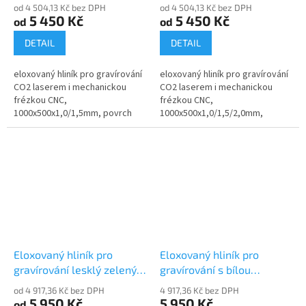
30210-20
30210-30
od 4 504,13 Kč bez DPH
od 4 504,13 Kč bez DPH
5 450 Kč
5 450 Kč
od
od
DETAIL
DETAIL
eloxovaný hliník pro gravírování
eloxovaný hliník pro gravírování
CO2 laserem i mechanickou
CO2 laserem i mechanickou
frézkou CNC,
frézkou CNC,
1000x500x1,0/1,5mm, povrch
1000x500x1,0/1,5/2,0mm,
lesklý, červený
povrch lesklý, modrý
Eloxovaný hliník pro
Eloxovaný hliník pro
gravírování lesklý zelený
gravírování s bílou
30210-40
texturou 77795
od 4 917,36 Kč bez DPH
4 917,36 Kč bez DPH
5 950 Kč
5 950 Kč
od