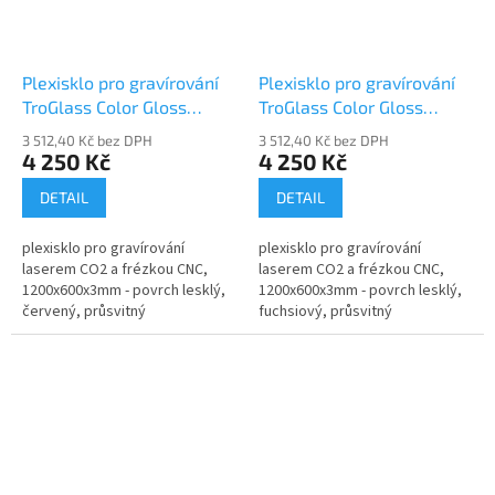
Plexisklo pro gravírování
Plexisklo pro gravírování
TroGlass Color Gloss
TroGlass Color Gloss
117104-P
117105-P
3 512,40 Kč bez DPH
3 512,40 Kč bez DPH
4 250 Kč
4 250 Kč
DETAIL
DETAIL
plexisklo pro gravírování
plexisklo pro gravírování
laserem CO2 a frézkou CNC,
laserem CO2 a frézkou CNC,
1200x600x3mm - povrch lesklý,
1200x600x3mm - povrch lesklý,
červený, průsvitný
fuchsiový, průsvitný