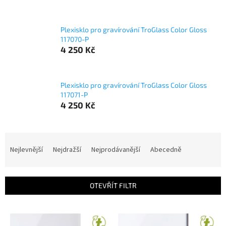
Plexisklo pro gravírování TroGlass Color Gloss
117070-P
4 250 Kč
Plexisklo pro gravírování TroGlass Color Gloss
117071-P
4 250 Kč
Ř
a
Nejlevnější
Nejdražší
Nejprodávanější
Abecedně
z
e
n
OTEVŘÍT FILTR
í
p
V
r
ý