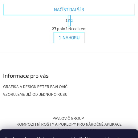
NAČÍST DALŠÍ 3
S
1
2
t
O
r
27
položek celkem
v
á
l
NAHORU
n
á
k
d
o
v
Z
a
á
c
á
n
í
p
í
p
a
Informace pro vás
r
t
v
GRAFIKA A DESIGN PETER PAVLOVIČ
í
k
VZORUJEME JIŽ OD JEDNOHO KUSU
y
v
ý
p
PAVLOVIČ GROUP
i
KOMPOZITNÍ ROŠTY A POKLOPY PRO NÁROČNÉ APLIKACE
s
VYGRAVÍRUJEME
PROMINELI
u