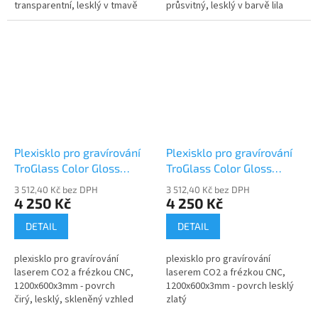
transparentní, lesklý v tmavě
průsvitný, lesklý v barvě lila
zelené
Plexisklo pro gravírování
Plexisklo pro gravírování
TroGlass Color Gloss
TroGlass Color Gloss
117143-P
129875-P
3 512,40 Kč bez DPH
3 512,40 Kč bez DPH
4 250 Kč
4 250 Kč
DETAIL
DETAIL
plexisklo pro gravírování
plexisklo pro gravírování
laserem CO2 a frézkou CNC,
laserem CO2 a frézkou CNC,
1200x600x3mm - povrch
1200x600x3mm - povrch lesklý
čirý, lesklý, skleněný vzhled
zlatý