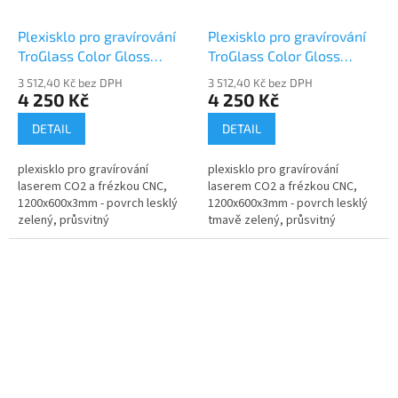
Plexisklo pro gravírování
Plexisklo pro gravírování
TroGlass Color Gloss
TroGlass Color Gloss
117123-P
117124-P
3 512,40 Kč bez DPH
3 512,40 Kč bez DPH
4 250 Kč
4 250 Kč
DETAIL
DETAIL
plexisklo pro gravírování
plexisklo pro gravírování
laserem CO2 a frézkou CNC,
laserem CO2 a frézkou CNC,
1200x600x3mm - povrch lesklý
1200x600x3mm - povrch lesklý
zelený, průsvitný
tmavě zelený, průsvitný