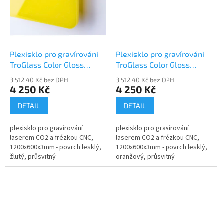
Plexisklo pro gravírování
Plexisklo pro gravírování
TroGlass Color Gloss
TroGlass Color Gloss
117071-P
117103-P
3 512,40 Kč bez DPH
3 512,40 Kč bez DPH
4 250 Kč
4 250 Kč
DETAIL
DETAIL
plexisklo pro gravírování
plexisklo pro gravírování
laserem CO2 a frézkou CNC,
laserem CO2 a frézkou CNC,
1200x600x3mm - povrch lesklý,
1200x600x3mm - povrch lesklý,
žlutý, průsvitný
oranžový, průsvitný