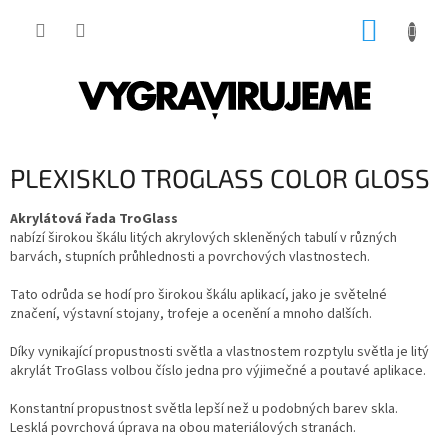
Přejít
NÁKUP
na
obsah
KOŠÍK
PLEXISKLO TROGLASS COLOR GLOSS
Akrylátová řada TroGlass
nabízí širokou škálu litých akrylových skleněných tabulí v různých
barvách, stupních průhlednosti a povrchových vlastnostech.
Tato odrůda se hodí pro širokou škálu aplikací, jako je světelné
značení, výstavní stojany, trofeje a ocenění a mnoho dalších.
Díky vynikající propustnosti světla a vlastnostem rozptylu světla je litý
akrylát TroGlass volbou číslo jedna pro výjimečné a poutavé aplikace.
Konstantní propustnost světla lepší než u podobných barev skla.
Lesklá povrchová úprava na obou materiálových stranách.