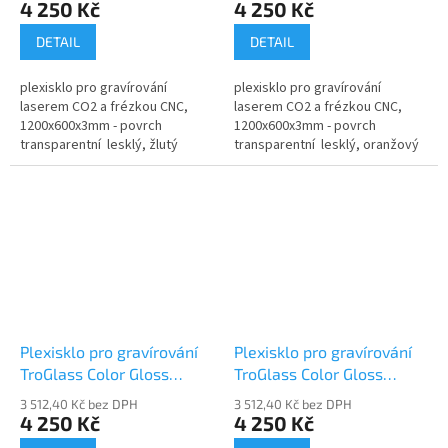
4 250 Kč
4 250 Kč
DETAIL
DETAIL
plexisklo pro gravírování
plexisklo pro gravírování
laserem CO2 a frézkou CNC,
laserem CO2 a frézkou CNC,
1200x600x3mm - povrch
1200x600x3mm - povrch
transparentní lesklý, žlutý
transparentní lesklý, oranžový
Plexisklo pro gravírování
Plexisklo pro gravírování
TroGlass Color Gloss
TroGlass Color Gloss
117131-P
117133-P
3 512,40 Kč bez DPH
3 512,40 Kč bez DPH
4 250 Kč
4 250 Kč