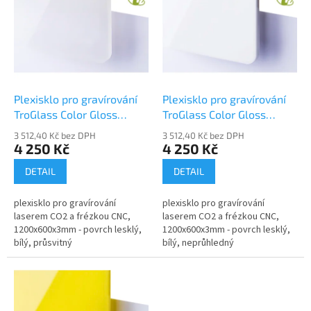
o
p
d
i
u
s
k
p
t
r
ů
o
d
Plexisklo pro gravírování
Plexisklo pro gravírování
u
TroGlass Color Gloss
TroGlass Color Gloss
k
117069-P
117070-P
3 512,40 Kč bez DPH
3 512,40 Kč bez DPH
t
4 250 Kč
4 250 Kč
ů
DETAIL
DETAIL
plexisklo pro gravírování
plexisklo pro gravírování
laserem CO2 a frézkou CNC,
laserem CO2 a frézkou CNC,
1200x600x3mm - povrch lesklý,
1200x600x3mm - povrch lesklý,
bílý, průsvitný
bílý, neprůhledný