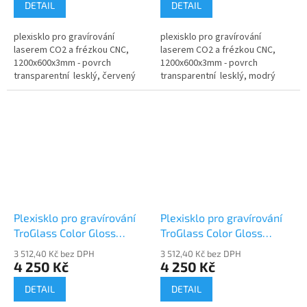
DETAIL
DETAIL
plexisklo pro gravírování
plexisklo pro gravírování
laserem CO2 a frézkou CNC,
laserem CO2 a frézkou CNC,
1200x600x3mm - povrch
1200x600x3mm - povrch
transparentní lesklý, červený
transparentní lesklý, modrý
Plexisklo pro gravírování
Plexisklo pro gravírování
TroGlass Color Gloss
TroGlass Color Gloss
117136-P
117137-P
3 512,40 Kč bez DPH
3 512,40 Kč bez DPH
4 250 Kč
4 250 Kč
DETAIL
DETAIL