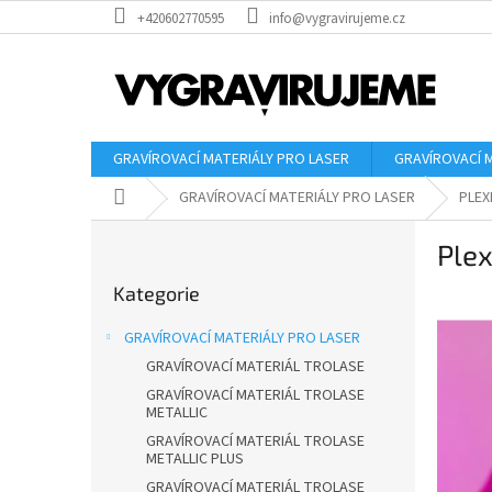
Přejít
+420602770595
info@vygravirujeme.cz
na
obsah
GRAVÍROVACÍ MATERIÁLY PRO LASER
GRAVÍROVACÍ 
Domů
GRAVÍROVACÍ MATERIÁLY PRO LASER
PLEX
P
Plex
o
Přeskočit
s
Kategorie
kategorie
t
r
GRAVÍROVACÍ MATERIÁLY PRO LASER
a
GRAVÍROVACÍ MATERIÁL TROLASE
n
GRAVÍROVACÍ MATERIÁL TROLASE
n
METALLIC
í
GRAVÍROVACÍ MATERIÁL TROLASE
p
METALLIC PLUS
a
GRAVÍROVACÍ MATERIÁL TROLASE