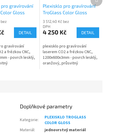
produkt
 pro gravírování
Plexisklo pro gravírování
 Color Gloss
TroGlass Color Gloss
117103-P
 bez
3 512,40 Kč bez
DPH
Kč
4 250 Kč
DETAIL
DETAIL
ro gravírování
plexisklo pro gravírování
2 a frézkou CNC,
laserem CO2 a frézkou CNC,
mm - povrch lesklý,
1200x600x3mm - povrch lesklý,
vitný
oranžový, průsvitný
Doplňkové parametry
PLEXISKLO TROGLASS
Kategorie
:
COLOR GLOSS
Materiál
:
jednovrstvý materiál