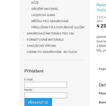
KŮŽE
Plexi
DŘEVĚNÝ MATERIÁL
TroGl
LASEROVÁ GUMA
11706
3 512,
MŘÍŽKA PRO GRAVÍROVÁNÍ
DPH
4 25
PŘÍSLUŠENSTVÍ A DOPLŇKOVÉ SLUŽBY
GRAVÍROVACÍ MATERIÁLY PRO CNC
plexis
FORMÁTOVÁNÍ MATERIÁLU
lasere
ZAKÁZKOVÁ VÝROBA
1200x6
bílý, p
CHEMIE PO GRAVÍROVÁNÍ - NO FLECK
Popi
Přihlášení
E-mail
Det
Heslo
Plex
Bare
PŘIHLÁSIT SE