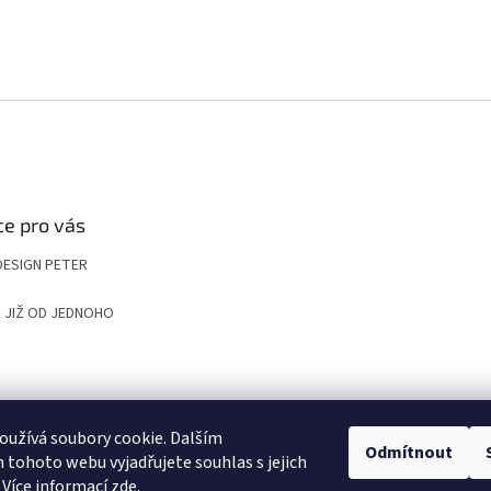
e pro vás
DESIGN PETER
 JIŽ OD JEDNOHO
UP
KOMPOZITNÍ ROŠTY A POKLOPY PRO NÁROČNÉ APLIKACE
VYGRAVÍRUJ
užívá soubory cookie. Dalším
Odmítnout
tohoto webu vyjadřujete souhlas s jejich
 Více informací
zde
.