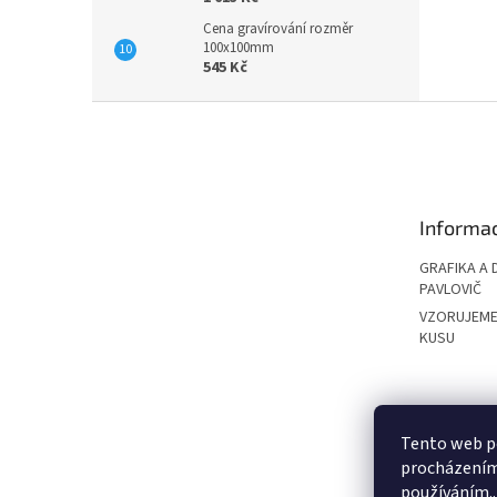
Cena gravírování rozměr
100x100mm
545 Kč
Z
á
p
a
t
Informac
í
GRAFIKA A 
PAVLOVIČ
VZORUJEME
KUSU
PAVLOVIČ GRO
Tento web po
procházením 
používáním..