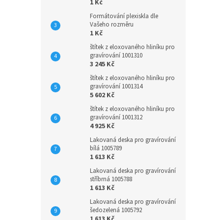
1 Kč
Formátování plexiskla dle
Vašeho rozměru
1 Kč
štítek z eloxovaného hliníku pro
gravírování 1001310
3 245 Kč
štítek z eloxovaného hliníku pro
gravírování 1001314
5 602 Kč
štítek z eloxovaného hliníku pro
gravírování 1001312
4 925 Kč
Lakovaná deska pro gravírování
bílá 1005789
1 613 Kč
Lakovaná deska pro gravírování
stříbrná 1005788
1 613 Kč
Lakovaná deska pro gravírování
šedozelená 1005792
1 613 Kč