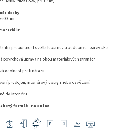
h lesklý, fuchsiový, průsvitný
ěr desky:
0x600mm
 materiálu:
tantní propustnost světla lepší než u podobných barev skla.
lá povrchová úprava na obou materiálových stranách.
ká odolnost proti nárazu.
vení prodejen, interiérový design nebo osvětlení.
né do interiéru.
zkový formát - na dotaz.