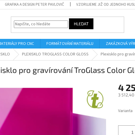
GRAFIKA A DESIGN PETER PAVLOVIČ
VZORUJEME JIŽ OD JEDNOHO KUS
HLEDAT
MATERIÁLY PRO CNC
FORMÁTOVÁNÍ MATERIÁLU
ZAKÁZKOVÁ VÝ
ISKLO
PLEXISKLO TROGLASS COLOR GLOSS
Plexisklo pro grav
isklo pro gravírování TroGlass Color G
4 2
3 512,40
Měrná
cena:
Varianta