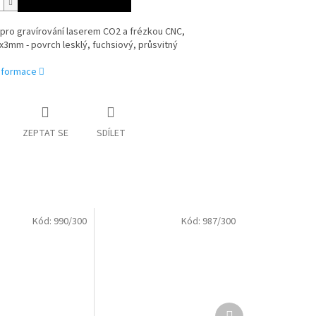
 pro gravírování laserem CO2 a frézkou CNC,
3mm - povrch lesklý, fuchsiový, průsvitný
informace
ZEPTAT SE
SDÍLET
Kód:
990/300
Kód:
987/300
Další