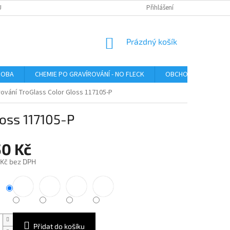
U
Přihlášení
NÁKUPNÍ
Prázdný košík
KOŠÍK
ROBA
CHEMIE PO GRAVÍROVÁNÍ - NO FLECK
OBCHODNÍ PODMÍNK
írování TroGlass Color Gloss 117105-P
loss 117105-P
50 Kč
 Kč bez DPH
Přidat do košíku