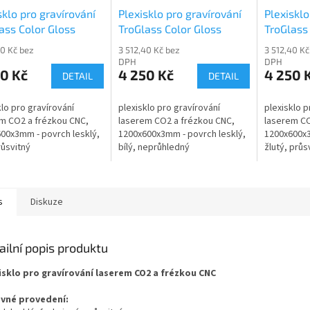
sklo pro gravírování
Plexisklo pro gravírování
Plexisklo
ass Color Gloss
TroGlass Color Gloss
TroGlass
9-P
117070-P
117071-P
40 Kč bez
3 512,40 Kč bez
3 512,40 Kč
DPH
DPH
0 Kč
4 250 Kč
4 250 
DETAIL
DETAIL
klo pro gravírování
plexisklo pro gravírování
plexisklo p
m CO2 a frézkou CNC,
laserem CO2 a frézkou CNC,
laserem CO
00x3mm - povrch lesklý,
1200x600x3mm - povrch lesklý,
1200x600x3
růsvitný
bílý, neprůhledný
žlutý, průs
s
Diskuze
ailní popis produktu
isklo pro gravírování laserem CO2 a frézkou CNC
vné provedení: