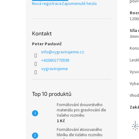
povrc
Nová registrace
Zapomenuté heslo
Rozm
120
Síla
Kontakt
3mm
Peter Pavlovič
Kons
info
@
vygravirujeme.cz
Lesk
+420602770595
vygravirujeme
Vyso
Vyba
Top 10 produktů
Vhod
Formátování dvouvrstvého
Zaká
materiálu pro gravírování dle
Vašeho rozměru
1 Kč
Formátování eloxovaného
hliníku dle Vašeho rozměru