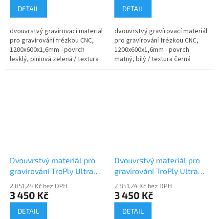
DETAIL
DETAIL
dvouvrstvý gravírovací materiál
dvouvrstvý gravírovací materiál
pro gravírování frézkou CNC,
pro gravírování frézkou CNC,
1200x600x1,6mm - povrch
1200x600x1,6mm - povrch
lesklý, piniová zelená / textura
matný, bílý / textura černá
bílá
Dvouvrstvý materiál pro
Dvouvrstvý materiál pro
gravírování TroPly Ultra
gravírování TroPly Ultra
PU205-206
PU206-206
2 851,24 Kč bez DPH
2 851,24 Kč bez DPH
3 450 Kč
3 450 Kč
DETAIL
DETAIL