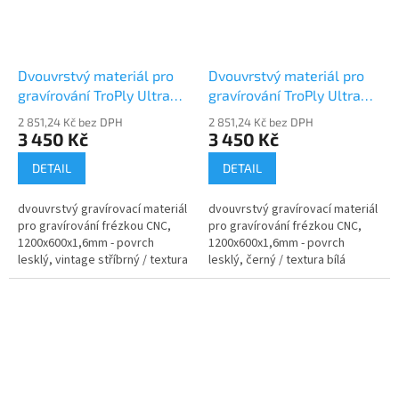
Dvouvrstvý materiál pro
Dvouvrstvý materiál pro
gravírování TroPly Ultra
gravírování TroPly Ultra
PH384-206
PH402-206
2 851,24 Kč bez DPH
2 851,24 Kč bez DPH
3 450 Kč
3 450 Kč
DETAIL
DETAIL
dvouvrstvý gravírovací materiál
dvouvrstvý gravírovací materiál
pro gravírování frézkou CNC,
pro gravírování frézkou CNC,
1200x600x1,6mm - povrch
1200x600x1,6mm - povrch
lesklý, vintage stříbrný / textura
lesklý, černý / textura bílá
černá