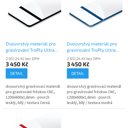
o
p
d
i
u
s
k
p
t
r
ů
o
d
Dvouvrstvý materiál pro
Dvouvrstvý materiál pro
u
gravírování TroPly Ultra
gravírování TroPly Ultra
k
PH204-206
PH205-206
2 851,24 Kč bez DPH
2 851,24 Kč bez DPH
t
3 450 Kč
3 450 Kč
ů
DETAIL
DETAIL
dvouvrstvý gravírovací materiál
dvouvrstvý gravírovací materiál
pro gravírování frézkou CNC,
pro gravírování frézkou CNC,
1200x600x1,6mm - povrch
1200x600x1,6mm - povrch
lesklý, bílý / textura černá
lesklý, bílý / textura modrá