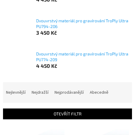
Dvouvrstvý materiál pro gravírování TroPly Ultra
PU794-206
3 450 Kč
Dvouvrstvý materiál pro gravírování TroPly Ultra
PU774-209
4 450 Kč
Ř
a
Nejlevnější
Nejdražší
Nejprodávanější
Abecedně
z
e
n
OTEVŘÍT FILTR
í
p
V
r
ý