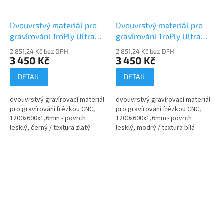
Dvouvrstvý materiál pro
Dvouvrstvý materiál pro
gravírování TroPly Ultra
gravírování TroPly Ultra
PH417-206
PH512-206
2 851,24 Kč bez DPH
2 851,24 Kč bez DPH
3 450 Kč
3 450 Kč
DETAIL
DETAIL
dvouvrstvý gravírovací materiál
dvouvrstvý gravírovací materiál
pro gravírování frézkou CNC,
pro gravírování frézkou CNC,
1200x600x1,6mm - povrch
1200x600x1,6mm - povrch
lesklý, černý / textura zlatý
lesklý, modrý / textura bílá