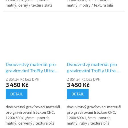
matný, černý / textura zlatá
matný, modrý / textura bílá
Dvouvrstvý materiál pro
Dvouvrstvý materiál pro
gravírování TroPly Ultra
gravírování TroPly Ultra
PU602-206
PU632-206
2 851,24 Kč bez DPH
2 851,24 Kč bez DPH
3 450 Kč
3 450 Kč
DETAIL
DETAIL
dvouvrstvý gravírovací materiál
dvouvrstvý gravírovací materiál
pro gravírování frézkou CNC,
pro gravírování frézkou CNC,
1200x600x1,6mm - povrch
1200x600x1,6mm - povrch
matný, červený / textura bílá
matný, ruby / textura bílá