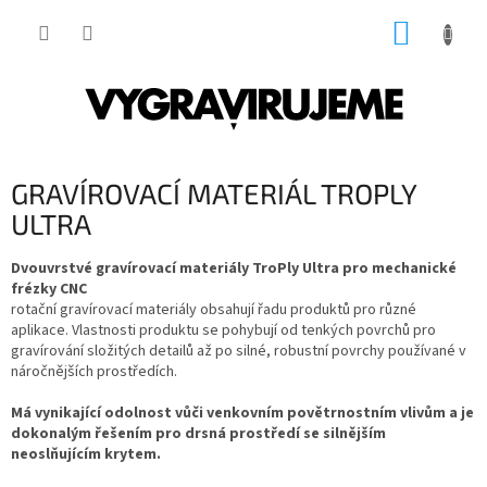
Přejít
NÁKUP
na
obsah
KOŠÍK
GRAVÍROVACÍ MATERIÁL TROPLY
ULTRA
Dvouvrstvé gravírovací materiály TroPly Ultra pro mechanické
frézky CNC
rotační gravírovací materiály obsahují řadu produktů pro různé
aplikace. Vlastnosti produktu se pohybují od tenkých povrchů pro
gravírování složitých detailů až po silné, robustní povrchy používané v
náročnějších prostředích.
Má vynikající odolnost vůči venkovním povětrnostním vlivům a je
dokonalým řešením pro drsná prostředí se silnějším
neoslňujícím krytem.