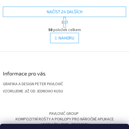
NAČÍST 24 DALŠÍCH
S
1
3
t
O
r
58
položek celkem
v
á
l
NAHORU
n
á
k
d
o
v
Z
a
á
c
á
n
í
p
í
p
a
Informace pro vás
r
t
v
GRAFIKA A DESIGN PETER PAVLOVIČ
í
k
VZORUJEME JIŽ OD JEDNOHO KUSU
y
v
ý
p
PAVLOVIČ GROUP
i
KOMPOZITNÍ ROŠTY A POKLOPY PRO NÁROČNÉ APLIKACE
s
VYGRAVÍRUJEME
PROMINELI
u