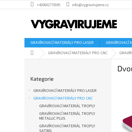
Přejít
+420602770595
info@vygravirujeme.cz
na
obsah
GRAVÍROVACÍ MATERIÁLY PRO LASER
GRAVÍROVACÍ 
Domů
GRAVÍROVACÍ MATERIÁLY PRO CNC
GRAVÍR
P
Dvou
o
Přeskočit
s
Kategorie
kategorie
t
r
GRAVÍROVACÍ MATERIÁLY PRO LASER
a
GRAVÍROVACÍ MATERIÁLY PRO CNC
n
GRAVÍROVACÍ MATERIÁL TROPLY
n
í
GRAVÍROVACÍ MATERIÁL TROPLY
METALLIC PLUS
p
GRAVÍROVACÍ MATERIÁL TROPLY
a
SATINS