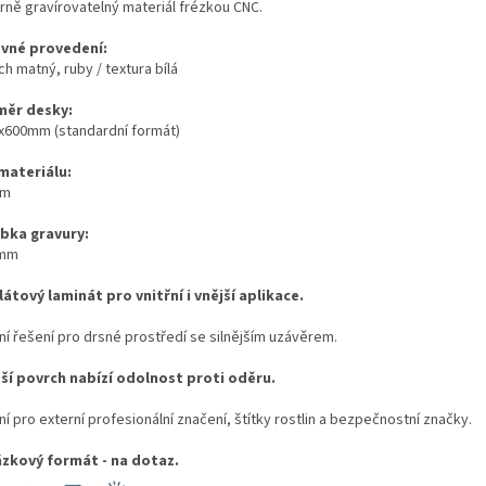
rně gravírovatelný materiál frézkou CNC.
vné provedení:
h matný, ruby / textura bílá
ěr desky:
x600mm (standardní formát)
 materiálu:
mm
bka gravury:
0mm
látový laminát pro vnitřní i vnější aplikace.
ní řešení pro drsné prostředí se silnějším uzávěrem.
ší povrch nabízí odolnost proti oděru.
ní pro externí profesionální značení, štítky rostlin a bezpečnostní značky.
zkový formát - na dotaz.