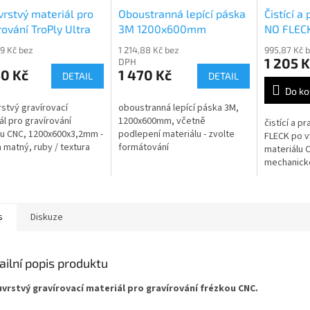
rstvý materiál pro
Oboustranná lepící páska
Čistící a
rování TroPly Ultra
3M 1200x600mm
NO FLEC
2-209
odgravír
69 Kč bez
1 214,88 Kč bez
995,87 Kč 
1 205 K
DPH
50 Kč
1 470 Kč
DETAIL
DETAIL
Do ko
stvý gravírovací
oboustranná lepící páska 3M,
ál pro gravírování
1200x600mm, včetně
čistící a p
u CNC, 1200x600x3,2mm -
podlepení materiálu - zvolte
FLECK po v
 matný, ruby / textura
formátování
materiálu 
mechanicko
vláknovým
500ml
s
Diskuze
ailní popis produktu
vrstvý gravírovací materiál pro gravírování frézkou CNC.