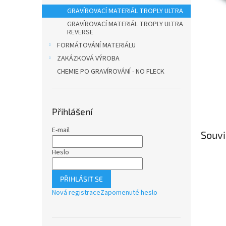
n
GRAVÍROVACÍ MATERIÁL TROPLY ULTRA
e
l
GRAVÍROVACÍ MATERIÁL TROPLY ULTRA
REVERSE
FORMÁTOVÁNÍ MATERIÁLU
ZAKÁZKOVÁ VÝROBA
CHEMIE PO GRAVÍROVÁNÍ - NO FLECK
Přihlášení
E-mail
Souvi
Heslo
PŘIHLÁSIT SE
Nová registrace
Zapomenuté heslo