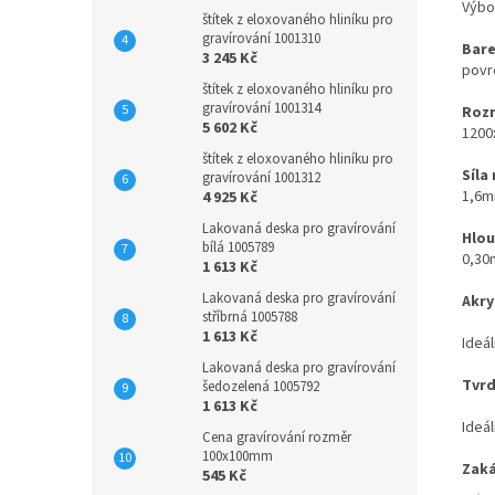
Výbo
štítek z eloxovaného hliníku pro
gravírování 1001310
Bare
3 245 Kč
povrc
štítek z eloxovaného hliníku pro
gravírování 1001314
Rozm
5 602 Kč
1200
štítek z eloxovaného hliníku pro
Síla
gravírování 1001312
1,6
4 925 Kč
Lakovaná deska pro gravírování
Hlou
bílá 1005789
0,3
1 613 Kč
Lakovaná deska pro gravírování
Akry
stříbrná 1005788
1 613 Kč
Ideál
Lakovaná deska pro gravírování
Tvrd
šedozelená 1005792
1 613 Kč
Ideál
Cena gravírování rozměr
100x100mm
Zaká
545 Kč