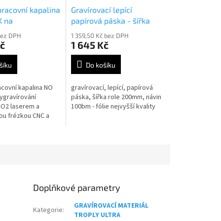
 pracovní kapalina
Gravírovací lepící
K na
papírová páska - šířka
ovaný materiál
role 20cm návin 100bm
bez DPH
1 359,50 Kč bez DPH
č
1 645 Kč
šíku
Do košíku
racovní kapalina NO
gravírovací, lepící, papírová
ygravírování
páska, šířka role 200mm, návin
CO2 laserem a
100bm - fólie nejvyšší kvality
u frézkou CNC a
 laserem, obsah
Doplňkové parametry
GRAVÍROVACÍ MATERIÁL
Kategorie
:
TROPLY ULTRA