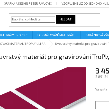
GRAFIKA A DESIGN PETER PAVLOVIČ
VZORUJEME JIŽ OD JEDNOHO KUS
HLEDAT
MATERIÁLY PRO CNC
FORMÁTOVÁNÍ MATERIÁLU
ZAKÁZKOVÁ VÝ
OVACÍ MATERIÁL TROPLY ULTRA
Dvouvrstvý materiál pro gravírování 
vrstvý materiál pro gravírování TroP
3 4
2 851,24
Měrná
cena:
Varianta