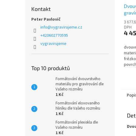
Dvouv
Kontakt
graví
Peter Pavlovič
PU63
3 677,
info
@
vygravirujeme.cz
DPH
4 4
+420602770595
vygravirujeme
dvouvr
materi
frézko
povrch
Top 10 produktů
bílá
Formátování dvouvrstvého
materiálu pro gravírování dle
Vašeho rozměru
1 Kč
Popi
Formátování eloxovaného
hliníku dle Vašeho rozměru
1 Kč
Det
Formátování plexiskla dle
Dvou
Vašeho rozměru
1 Kč