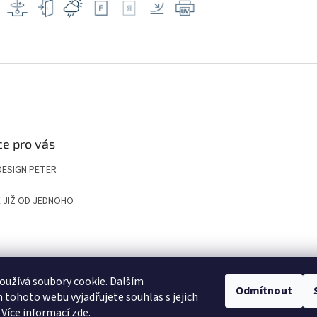
e pro vás
DESIGN PETER
 JIŽ OD JEDNOHO
UP
KOMPOZITNÍ ROŠTY A POKLOPY PRO NÁROČNÉ APLIKACE
VYGRAVÍRUJ
užívá soubory cookie. Dalším
Odmítnout
tohoto webu vyjadřujete souhlas s jejich
 Více informací
zde
.