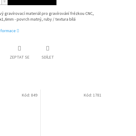
ý gravírovací materiál pro gravírování frézkou CNC,
1,6mm - povrch matný, ruby / textura bílá
informace
ZEPTAT SE
SDÍLET
Kód:
849
Kód:
1781