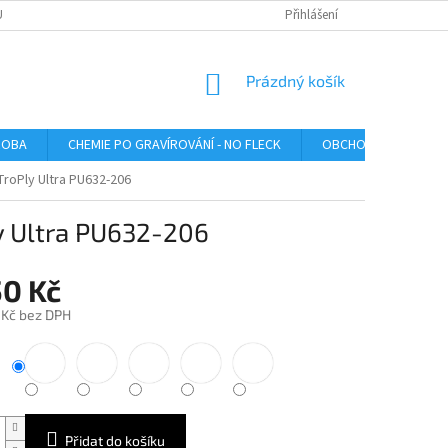
U
Přihlášení
NÁKUPNÍ
Prázdný košík
KOŠÍK
ROBA
CHEMIE PO GRAVÍROVÁNÍ - NO FLECK
OBCHODNÍ PODMÍNK
TroPly Ultra PU632-206
ly Ultra PU632-206
50 Kč
 Kč bez DPH
Přidat do košíku