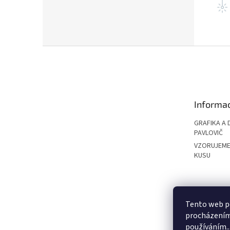
Z
á
p
a
t
Informac
í
GRAFIKA A 
PAVLOVIČ
VZORUJEME
KUSU
PAVLOVIČ GRO
Tento web po
procházením 
používáním..