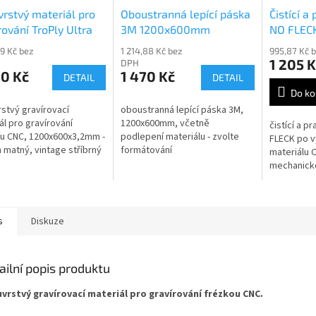
rstvý materiál pro
Oboustranná lepící páska
Čistící a
rování TroPly Ultra
3M 1200x600mm
NO FLEC
4-209
odgravír
69 Kč bez
1 214,88 Kč bez
995,87 Kč 
1 205 K
DPH
50 Kč
1 470 Kč
DETAIL
DETAIL
Do ko
stvý gravírovací
oboustranná lepící páska 3M,
ál pro gravírování
1200x600mm, včetně
čistící a p
u CNC, 1200x600x3,2mm -
podlepení materiálu - zvolte
FLECK po v
 matný, vintage stříbrný
formátování
materiálu 
ura černá
mechanicko
vláknovým
500ml
s
Diskuze
ailní popis produktu
vrstvý gravírovací materiál pro gravírování frézkou CNC.