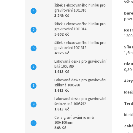
Výbo
štítek z eloxovaného hliníku pro
gravírování 1001310
Bare
3 245 Kč
povrc
štítek z eloxovaného hliníku pro
gravírování 1001314
Rozm
5 602 Kč
1200
štítek z eloxovaného hliníku pro
Síla
gravírování 1001312
1,6
4 925 Kč
Lakovaná deska pro gravírování
Hlou
bílá 1005789
0,3
1 613 Kč
Lakovaná deska pro gravírování
Akry
stříbrná 1005788
1 613 Kč
Ideál
Lakovaná deska pro gravírování
Tvrd
šedozelená 1005792
1 613 Kč
Ideál
Cena gravírování rozměr
100x100mm
Zaká
545 Kč