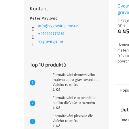
Dvouv
Kontakt
graví
Peter Pavlovič
PU38
3 677,
info
@
vygravirujeme.cz
DPH
4 4
+420602770595
vygravirujeme
dvouvr
materi
frézko
povrch
Top 10 produktů
/ text
Formátování dvouvrstvého
materiálu pro gravírování dle
Vašeho rozměru
1 Kč
Popi
Formátování eloxovaného
hliníku dle Vašeho rozměru
1 Kč
Det
Formátování plexiskla dle
Dvou
Vašeho rozměru
1 Kč