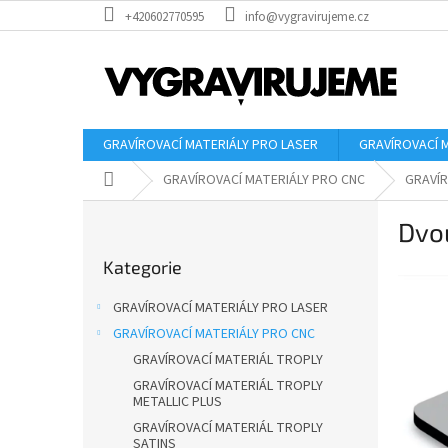
Přejít
+420602770595
info@vygravirujeme.cz
na
obsah
GRAVÍROVACÍ MATERIÁLY PRO LASER
GRAVÍROVACÍ 
Domů
GRAVÍROVACÍ MATERIÁLY PRO CNC
GRAVÍR
P
Dvou
o
Přeskočit
s
Kategorie
kategorie
t
r
GRAVÍROVACÍ MATERIÁLY PRO LASER
a
GRAVÍROVACÍ MATERIÁLY PRO CNC
n
GRAVÍROVACÍ MATERIÁL TROPLY
n
í
GRAVÍROVACÍ MATERIÁL TROPLY
METALLIC PLUS
p
GRAVÍROVACÍ MATERIÁL TROPLY
a
SATINS