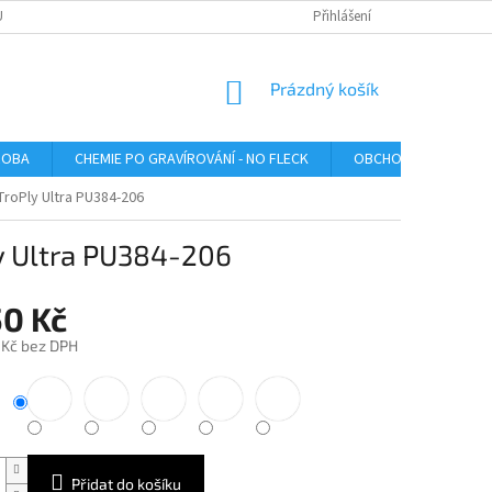
U
Přihlášení
NÁKUPNÍ
Prázdný košík
KOŠÍK
ROBA
CHEMIE PO GRAVÍROVÁNÍ - NO FLECK
OBCHODNÍ PODMÍNK
TroPly Ultra PU384-206
ly Ultra PU384-206
50 Kč
 Kč bez DPH
Přidat do košíku