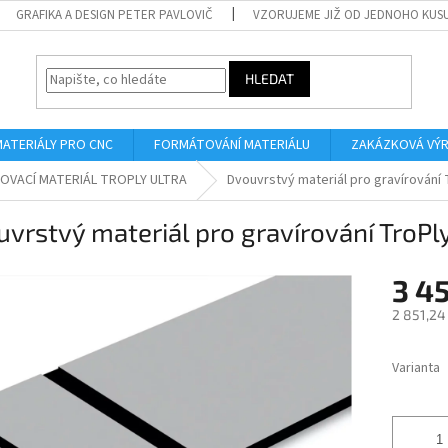
GRAFIKA A DESIGN PETER PAVLOVIČ
VZORUJEME JIŽ OD JEDNOHO KUS
HLEDAT
MATERIÁLY PRO CNC
FORMÁTOVÁNÍ MATERIÁLU
ZAKÁZKOVÁ VÝ
OVACÍ MATERIÁL TROPLY ULTRA
Dvouvrstvý materiál pro gravírování 
vrstvý materiál pro gravírování TroP
3 4
2 851,24
Měrná
cena:
Varianta