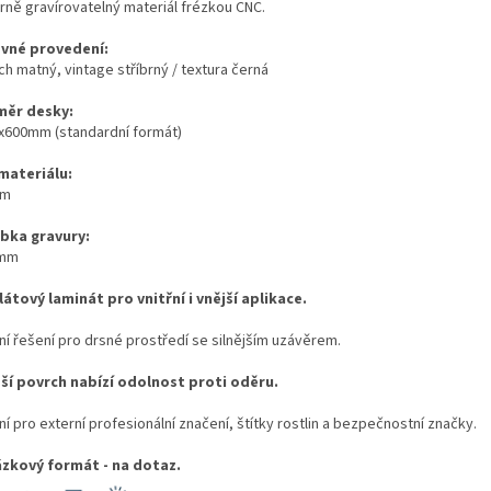
rně gravírovatelný materiál frézkou CNC.
vné provedení:
h matný, vintage stříbrný / textura černá
ěr desky:
x600mm (standardní formát)
 materiálu:
mm
bka gravury:
0mm
látový laminát pro vnitřní i vnější aplikace.
ní řešení pro drsné prostředí se silnějším uzávěrem.
ší povrch nabízí odolnost proti oděru.
ní pro externí profesionální značení, štítky rostlin a bezpečnostní značky.
zkový formát - na dotaz.