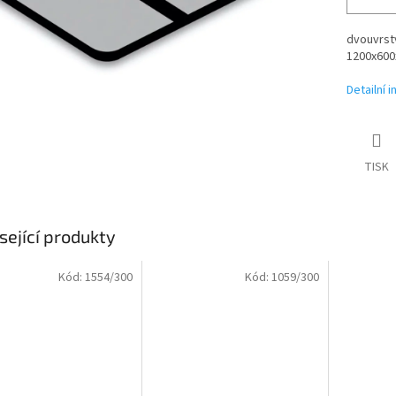
dvouvrstv
1200x600x
Detailní 
TISK
sející produkty
Kód:
1554/300
Kód:
1059/300