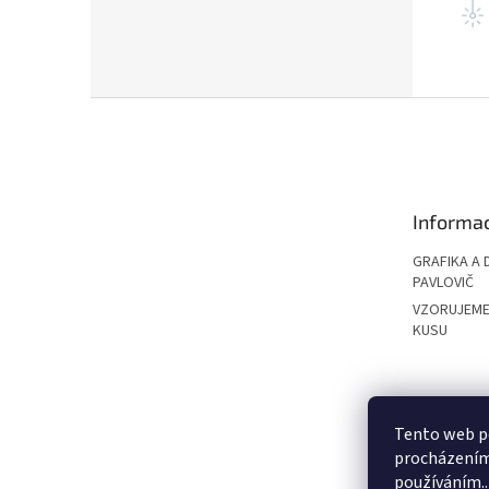
Z
á
p
a
t
Informac
í
GRAFIKA A 
PAVLOVIČ
VZORUJEME
KUSU
PAVLOVIČ GRO
Tento web po
procházením 
používáním..