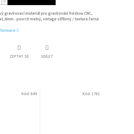
ý gravírovací materiál pro gravírování frézkou CNC,
1,6mm - povrch matný, vintage stříbrný / textura černá
informace
ZEPTAT SE
SDÍLET
Kód:
849
Kód:
1781