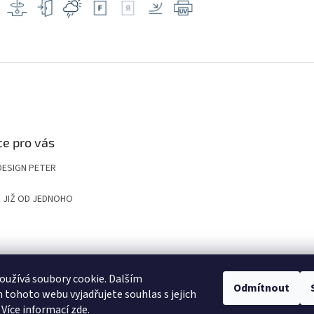
e pro vás
DESIGN PETER
 JIŽ OD JEDNOHO
UP
KOMPOZITNÍ ROŠTY A POKLOPY PRO NÁROČNÉ APLIKACE
VYGRAVÍRUJ
užívá soubory cookie. Dalším
Odmítnout
tohoto webu vyjadřujete souhlas s jejich
 Více informací
zde
.