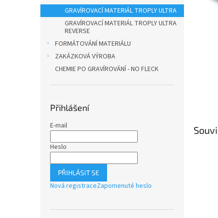
n
GRAVÍROVACÍ MATERIÁL TROPLY ULTRA
e
l
GRAVÍROVACÍ MATERIÁL TROPLY ULTRA
REVERSE
FORMÁTOVÁNÍ MATERIÁLU
ZAKÁZKOVÁ VÝROBA
CHEMIE PO GRAVÍROVÁNÍ - NO FLECK
Přihlášení
E-mail
Souvi
Heslo
PŘIHLÁSIT SE
Nová registrace
Zapomenuté heslo