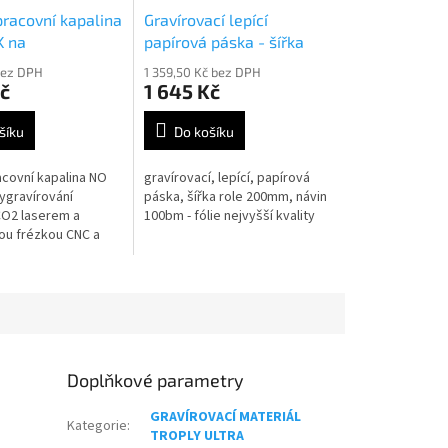
 pracovní kapalina
Gravírovací lepící
K na
papírová páska - šířka
ovaný materiál
role 20cm návin 100bm
bez DPH
1 359,50 Kč bez DPH
č
1 645 Kč
šíku
Do košíku
racovní kapalina NO
gravírovací, lepící, papírová
ygravírování
páska, šířka role 200mm, návin
CO2 laserem a
100bm - fólie nejvyšší kvality
u frézkou CNC a
 laserem, obsah
Doplňkové parametry
GRAVÍROVACÍ MATERIÁL
Kategorie
:
TROPLY ULTRA