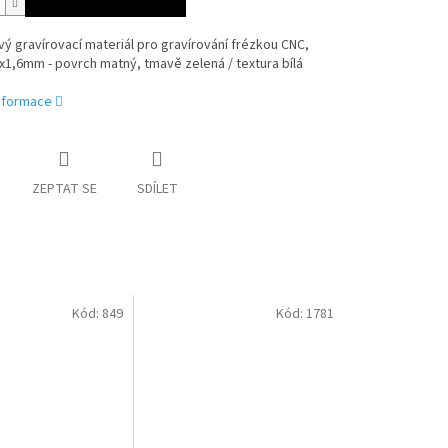
ý gravírovací materiál pro gravírování frézkou CNC,
1,6mm - povrch matný, tmavě zelená / textura bílá
informace
ZEPTAT SE
SDÍLET
Kód:
849
Kód:
1781