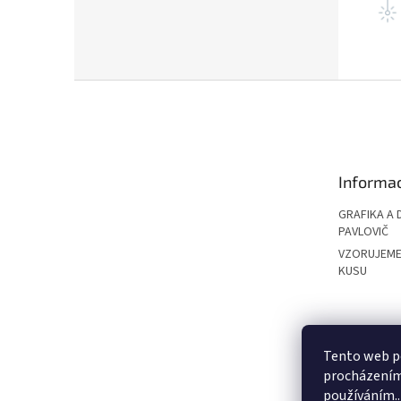
Z
á
p
a
t
Informac
í
GRAFIKA A 
PAVLOVIČ
VZORUJEME
KUSU
PAVLOVIČ GRO
Tento web po
procházením 
používáním..