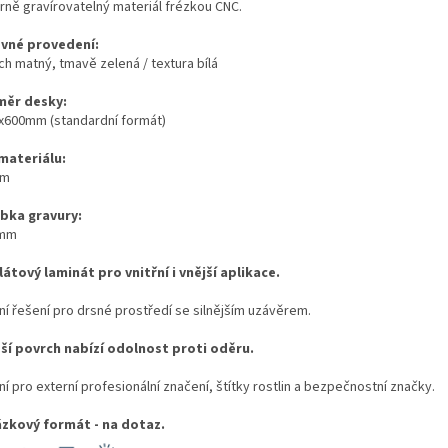
rně gravírovatelný materiál frézkou CNC.
vné provedení:
ch matný, tmavě zelená / textura bílá
ěr desky:
x600mm (standardní formát)
 materiálu:
mm
bka gravury:
0mm
látový laminát pro vnitřní i vnější aplikace.
ní řešení pro drsné prostředí se silnějším uzávěrem.
ší povrch nabízí odolnost proti oděru.
ní pro externí profesionální značení, štítky rostlin a bezpečnostní značky.
zkový formát - na dotaz.