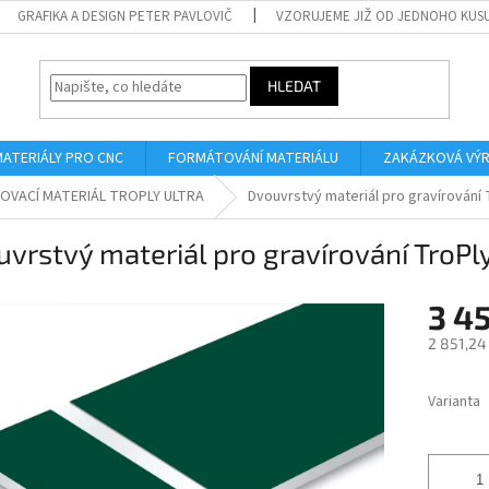
GRAFIKA A DESIGN PETER PAVLOVIČ
VZORUJEME JIŽ OD JEDNOHO KUS
HLEDAT
MATERIÁLY PRO CNC
FORMÁTOVÁNÍ MATERIÁLU
ZAKÁZKOVÁ VÝ
OVACÍ MATERIÁL TROPLY ULTRA
Dvouvrstvý materiál pro gravírování 
vrstvý materiál pro gravírování TroP
3 4
2 851,24
Měrná
cena:
Varianta