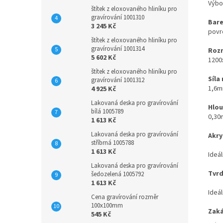
Výbo
štítek z eloxovaného hliníku pro
gravírování 1001310
Bare
3 245 Kč
povr
štítek z eloxovaného hliníku pro
gravírování 1001314
Rozm
5 602 Kč
1200
štítek z eloxovaného hliníku pro
Síla
gravírování 1001312
1,6
4 925 Kč
Lakovaná deska pro gravírování
Hlou
bílá 1005789
0,3
1 613 Kč
Lakovaná deska pro gravírování
Akry
stříbrná 1005788
1 613 Kč
Ideál
Lakovaná deska pro gravírování
Tvrd
šedozelená 1005792
1 613 Kč
Ideál
Cena gravírování rozměr
100x100mm
Zaká
545 Kč