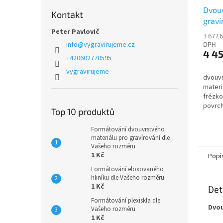
Dvouv
Kontakt
graví
Peter Pavlovič
PU99
3 677,
info
@
vygravirujeme.cz
DPH
4 4
+420602770595
vygravirujeme
dvouvr
materi
frézko
povrch
Top 10 produktů
textura
Formátování dvouvrstvého
materiálu pro gravírování dle
Vašeho rozměru
1 Kč
Popi
Formátování eloxovaného
hliníku dle Vašeho rozměru
1 Kč
Det
Formátování plexiskla dle
Dvou
Vašeho rozměru
1 Kč