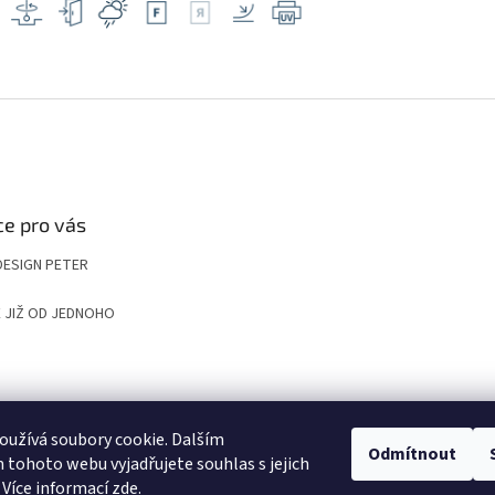
e pro vás
DESIGN PETER
 JIŽ OD JEDNOHO
UP
KOMPOZITNÍ ROŠTY A POKLOPY PRO NÁROČNÉ APLIKACE
VYGRAVÍRUJ
užívá soubory cookie. Dalším
Odmítnout
tohoto webu vyjadřujete souhlas s jejich
 Více informací
zde
.