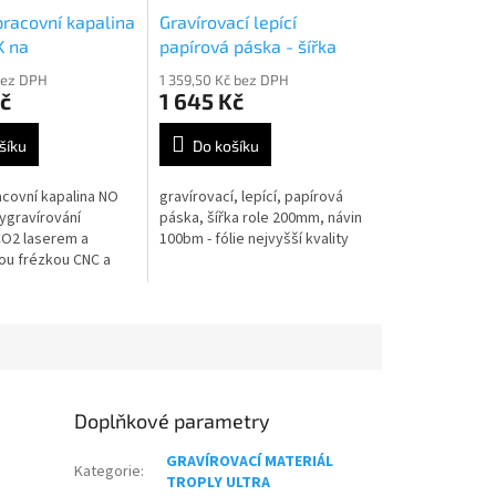
 pracovní kapalina
Gravírovací lepící
K na
papírová páska - šířka
ovaný materiál
role 20cm návin 100bm
bez DPH
1 359,50 Kč bez DPH
č
1 645 Kč
šíku
Do košíku
racovní kapalina NO
gravírovací, lepící, papírová
ygravírování
páska, šířka role 200mm, návin
CO2 laserem a
100bm - fólie nejvyšší kvality
u frézkou CNC a
 laserem, obsah
Doplňkové parametry
GRAVÍROVACÍ MATERIÁL
Kategorie
:
TROPLY ULTRA