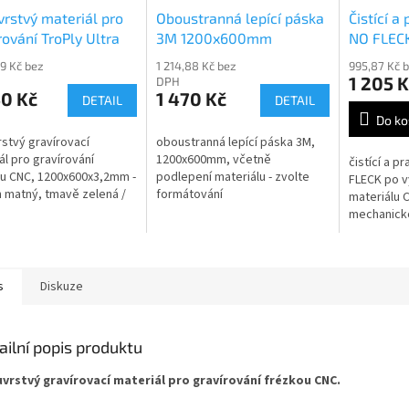
rstvý materiál pro
Oboustranná lepící páska
Čistící a
rování TroPly Ultra
3M 1200x600mm
NO FLEC
2-209
odgravír
69 Kč bez
1 214,88 Kč bez
995,87 Kč 
1 205 K
DPH
50 Kč
1 470 Kč
DETAIL
DETAIL
Do ko
stvý gravírovací
oboustranná lepící páska 3M,
ál pro gravírování
1200x600mm, včetně
čistící a p
u CNC, 1200x600x3,2mm -
podlepení materiálu - zvolte
FLECK po v
 matný, tmavě zelená /
formátování
materiálu 
 bílá
mechanicko
vláknovým
500ml
s
Diskuze
ailní popis produktu
vrstvý gravírovací materiál pro gravírování frézkou CNC.