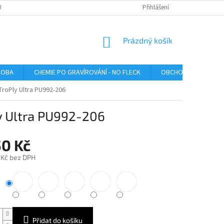
U
Přihlášení
NÁKUPNÍ
Prázdný košík
KOŠÍK
ROBA
CHEMIE PO GRAVÍROVÁNÍ - NO FLECK
OBCHODNÍ PODMÍNK
TroPly Ultra PU992-206
ly Ultra PU992-206
50 Kč
 Kč bez DPH
Přidat do košíku