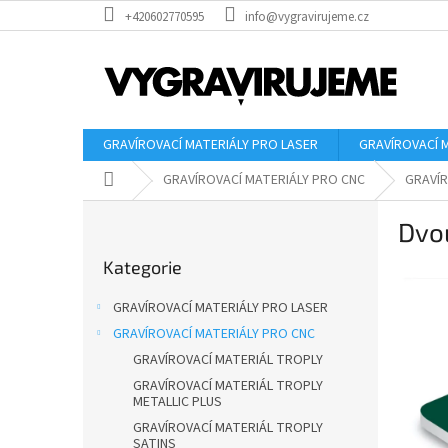
Přejít
+420602770595
info@vygravirujeme.cz
na
obsah
GRAVÍROVACÍ MATERIÁLY PRO LASER
GRAVÍROVACÍ 
Domů
GRAVÍROVACÍ MATERIÁLY PRO CNC
GRAVÍR
P
Dvou
o
Přeskočit
s
Kategorie
kategorie
t
r
GRAVÍROVACÍ MATERIÁLY PRO LASER
a
GRAVÍROVACÍ MATERIÁLY PRO CNC
n
GRAVÍROVACÍ MATERIÁL TROPLY
n
í
GRAVÍROVACÍ MATERIÁL TROPLY
METALLIC PLUS
p
GRAVÍROVACÍ MATERIÁL TROPLY
a
SATINS