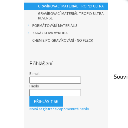
n
GRAVÍROVACÍ MATERIÁL TROPLY ULTRA
e
l
GRAVÍROVACÍ MATERIÁL TROPLY ULTRA
REVERSE
FORMÁTOVÁNÍ MATERIÁLU
ZAKÁZKOVÁ VÝROBA
CHEMIE PO GRAVÍROVÁNÍ - NO FLECK
Přihlášení
E-mail
Souvi
Heslo
PŘIHLÁSIT SE
Nová registrace
Zapomenuté heslo