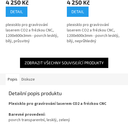
4 250 Kč
4 250 Kč
DETAIL
DETAIL
plexisklo pro gravírování
plexisklo pro gravírování
laserem CO2 a frézkou CNC,
laserem CO2 a frézkou CNC,
1200x600x3mm - povrch lesklý,
1200x600x3mm - povrch lesklý,
bílý, průsvitný
bílý, neprůhledný
ZOBRAZIT VŠECHNY SOUVISEJÍCÍ PRODUKTY
Popis
Diskuze
Detailní popis produktu
Plexisklo pro gravírování laserem CO2 a frézkou CNC
Barevné provedení:
povrch transparentní,
lesklý, zelený