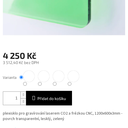
4 250 Kč
3 512,40 Kč bez DPH
Měrná
cena:
Varianta
Přidat do košíku
plexisklo pro gravírování laserem CO2 a frézkou CNC, 1200x600x3mm -
povrch transparentní,
lesklý, zelený