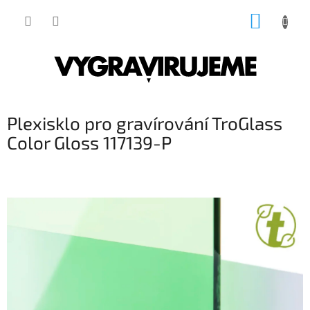
Přejít
NÁKUP
na
obsah
KOŠÍK
Plexisklo pro gravírování TroGlass
Color Gloss 117139-P