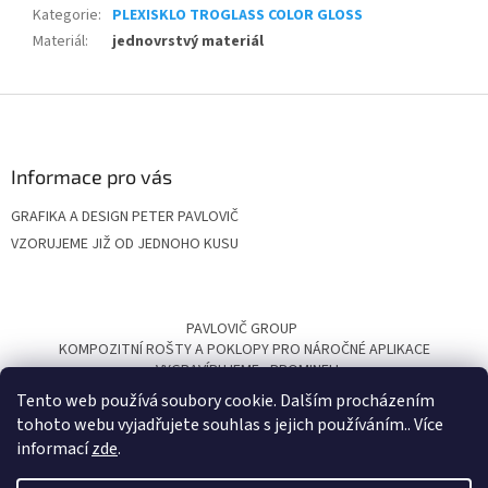
Kategorie
:
PLEXISKLO TROGLASS COLOR GLOSS
Materiál
:
jednovrstvý materiál
Z
á
p
a
Informace pro vás
t
GRAFIKA A DESIGN PETER PAVLOVIČ
í
VZORUJEME JIŽ OD JEDNOHO KUSU
PAVLOVIČ GROUP
KOMPOZITNÍ ROŠTY A POKLOPY PRO NÁROČNÉ APLIKACE
VYGRAVÍRUJEME
PROMINELI
Tento web používá soubory cookie. Dalším procházením
tohoto webu vyjadřujete souhlas s jejich používáním.. Více
informací
zde
.