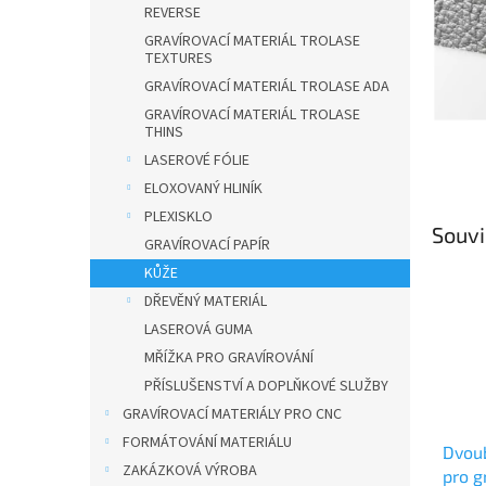
n
REVERSE
e
GRAVÍROVACÍ MATERIÁL TROLASE
l
TEXTURES
GRAVÍROVACÍ MATERIÁL TROLASE ADA
GRAVÍROVACÍ MATERIÁL TROLASE
THINS
LASEROVÉ FÓLIE
ELOXOVANÝ HLINÍK
PLEXISKLO
Souvi
GRAVÍROVACÍ PAPÍR
KŮŽE
DŘEVĚNÝ MATERIÁL
LASEROVÁ GUMA
MŘÍŽKA PRO GRAVÍROVÁNÍ
PŘÍSLUŠENSTVÍ A DOPLŇKOVÉ SLUŽBY
GRAVÍROVACÍ MATERIÁLY PRO CNC
FORMÁTOVÁNÍ MATERIÁLU
Dvou
ZAKÁZKOVÁ VÝROBA
pro g