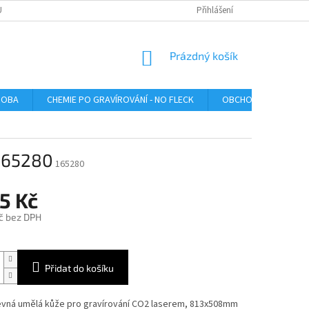
U
Přihlášení
NÁKUPNÍ
Prázdný košík
KOŠÍK
ROBA
CHEMIE PO GRAVÍROVÁNÍ - NO FLECK
OBCHODNÍ PODMÍNK
 165280
165280
5 Kč
č bez DPH
Přidat do košíku
vná umělá kůže pro gravírování CO2 laserem, 813x508mm