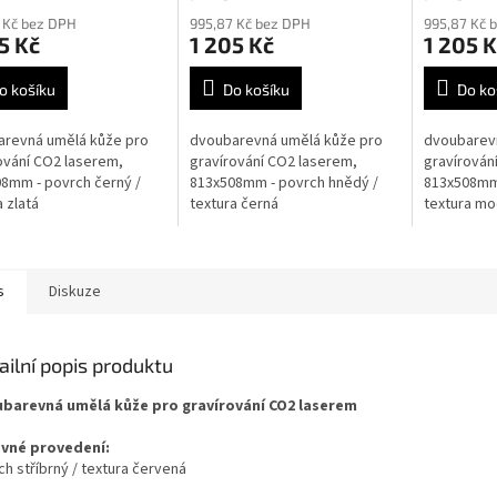
 Kč bez DPH
995,87 Kč bez DPH
995,87 Kč 
5 Kč
1 205 Kč
1 205 K
o košíku
Do košíku
Do ko
arevná umělá kůže pro
dvoubarevná umělá kůže pro
dvoubarev
ování CO2 laserem,
gravírování CO2 laserem,
gravírován
8mm - povrch černý /
813x508mm - povrch hnědý /
813x508mm 
a zlatá
textura černá
textura mo
s
Diskuze
ailní popis produktu
barevná umělá kůže pro gravírování CO2 laserem
vné provedení:
h stříbrný / textura červená