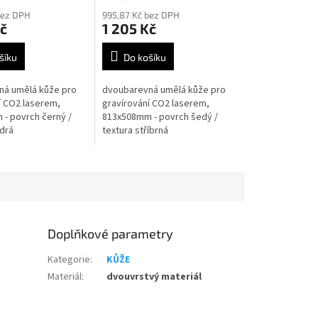
bez DPH
995,87 Kč bez DPH
č
1 205 Kč
šíku
Do košíku
ná umělá kůže pro
dvoubarevná umělá kůže pro
í CO2 laserem,
gravírování CO2 laserem,
- povrch černý /
813x508mm - povrch šedý /
drá
textura stříbrná
Doplňkové parametry
Kategorie
:
KŮŽE
Materiál
:
dvouvrstvý materiál