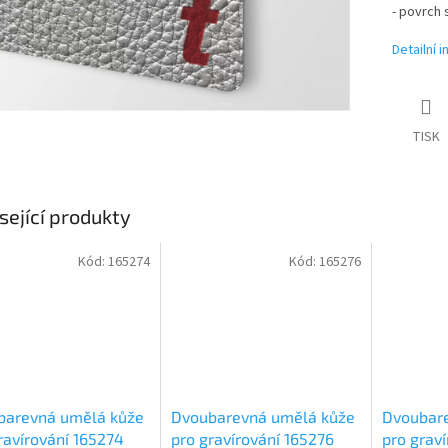
- povrch 
Detailní 
TISK
sející produkty
Kód:
165274
Kód:
165276
barevná umělá kůže
Dvoubarevná umělá kůže
Dvoubar
ravírování 165274
pro gravírování 165276
pro grav