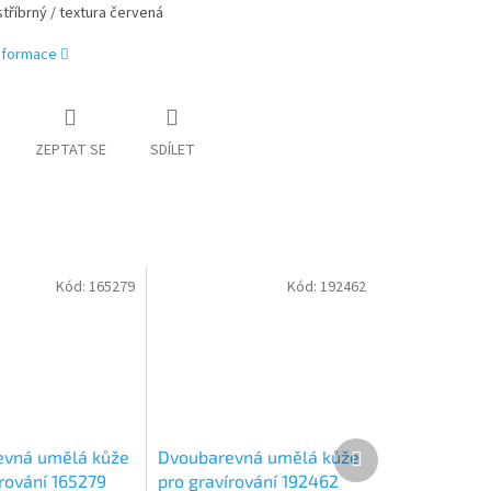
stříbrný / textura červená
informace
ZEPTAT SE
SDÍLET
Kód:
165279
Kód:
192462
Další
evná umělá kůže
Dvoubarevná umělá kůže
produkt
írování 165279
pro gravírování 192462