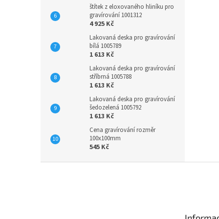
štítek z eloxovaného hliníku pro
gravírování 1001312
4 925 Kč
Lakovaná deska pro gravírování
bílá 1005789
1 613 Kč
Lakovaná deska pro gravírování
stříbrná 1005788
1 613 Kč
Lakovaná deska pro gravírování
šedozelená 1005792
1 613 Kč
Cena gravírování rozměr
100x100mm
545 Kč
Z
á
p
a
t
Informac