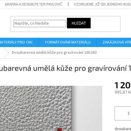
GRAFIKA A DESIGN PETER PAVLOVIČ
VZORUJEME JIŽ OD JEDNOHO KUS
HLEDAT
MATERIÁLY PRO CNC
FORMÁTOVÁNÍ MATERIÁLU
ZAKÁZKOVÁ VÝ
E
Dvoubarevná umělá kůže pro gravírování 165280
ubarevná umělá kůže pro gravírování
1 20
995,87 K
Měrná
cena:
dvoubare