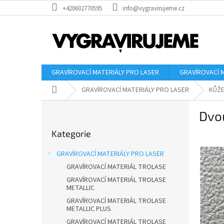
Přejít
+420602770595
info@vygravirujeme.cz
na
obsah
GRAVÍROVACÍ MATERIÁLY PRO LASER
GRAVÍROVACÍ 
Domů
GRAVÍROVACÍ MATERIÁLY PRO LASER
KŮŽ
P
Dvo
o
Přeskočit
s
Kategorie
kategorie
t
r
GRAVÍROVACÍ MATERIÁLY PRO LASER
a
GRAVÍROVACÍ MATERIÁL TROLASE
n
GRAVÍROVACÍ MATERIÁL TROLASE
n
METALLIC
í
GRAVÍROVACÍ MATERIÁL TROLASE
p
METALLIC PLUS
a
GRAVÍROVACÍ MATERIÁL TROLASE