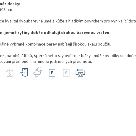
ěr desky:
x508mm
ce kvalitní dvoubarevná umělá kůže s hladkým povrchem pro vynikající dot
lmi jemné rytiny dobře odhalují druhou barevnou vrstvu.
iálně vybrané kombinace barev nabízejí širokou škálu použití.
šek, batohů, štítků, šperků nebo stylové role tužky - může být díky snadné
cování přeměněn na mnoho jedinečných předmětů.