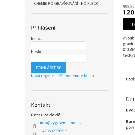
CHEMIE PO GRAVÍROVÁNÍ - NO FLECK
995,87
1 20
D
Přihlášení
dvoub
E-mail
gravír
813x50
Heslo
textur
PŘIHLÁSIT SE
Nová registrace
Zapomenuté heslo
Popi
Det
Kontakt
Dvou
Peter Pavlovič
Bare
info
@
vygravirujeme.cz
povrc
+420602770595