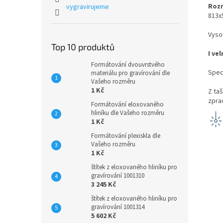
Rozm
vygravirujeme
813
Vyso
Top 10 produktů
I ve
Formátování dvouvrstvého
Spec
materiálu pro gravírování dle
Vašeho rozměru
1 Kč
Z ta
zpra
Formátování eloxovaného
hliníku dle Vašeho rozměru
1 Kč
Formátování plexiskla dle
Vašeho rozměru
1 Kč
štítek z eloxovaného hliníku pro
gravírování 1001310
3 245 Kč
štítek z eloxovaného hliníku pro
gravírování 1001314
5 602 Kč