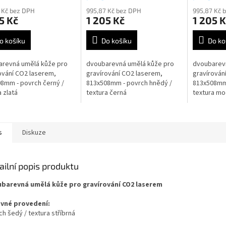
 Kč bez DPH
995,87 Kč bez DPH
995,87 Kč 
5 Kč
1 205 Kč
1 205 K
o košíku
Do košíku
Do ko
arevná umělá kůže pro
dvoubarevná umělá kůže pro
dvoubarev
ování CO2 laserem,
gravírování CO2 laserem,
gravírován
8mm - povrch černý /
813x508mm - povrch hnědý /
813x508mm 
a zlatá
textura černá
textura mo
s
Diskuze
ailní popis produktu
barevná umělá kůže pro gravírování CO2 laserem
vné provedení:
h šedý / textura stříbrná