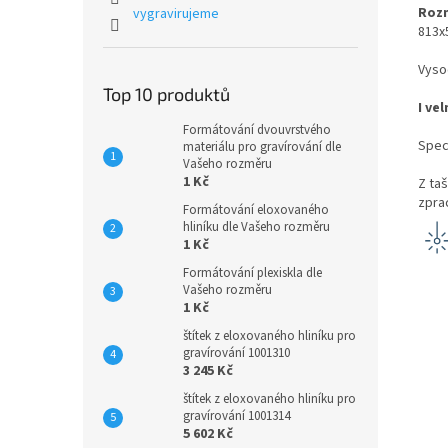
Rozm
vygravirujeme
813
Vyso
Top 10 produktů
I ve
Formátování dvouvrstvého
Spec
materiálu pro gravírování dle
Vašeho rozměru
1 Kč
Z ta
zpra
Formátování eloxovaného
hliníku dle Vašeho rozměru
1 Kč
Formátování plexiskla dle
Vašeho rozměru
1 Kč
štítek z eloxovaného hliníku pro
gravírování 1001310
3 245 Kč
štítek z eloxovaného hliníku pro
gravírování 1001314
5 602 Kč