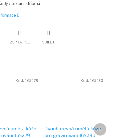
šedý / textura stříbrná
informace
ZEPTAT SE
SDÍLET
Kód:
165279
Kód:
165280
Další
evná umělá kůže
Dvoubarevná umělá kůže
produkt
írování 165279
pro gravírování 165280