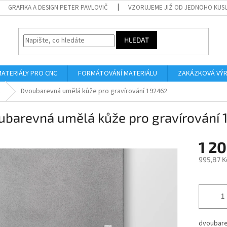
GRAFIKA A DESIGN PETER PAVLOVIČ
VZORUJEME JIŽ OD JEDNOHO KUS
HLEDAT
MATERIÁLY PRO CNC
FORMÁTOVÁNÍ MATERIÁLU
ZAKÁZKOVÁ VÝ
E
Dvoubarevná umělá kůže pro gravírování 192462
ubarevná umělá kůže pro gravírování
1 20
995,87 K
Měrná
cena:
dvoubare