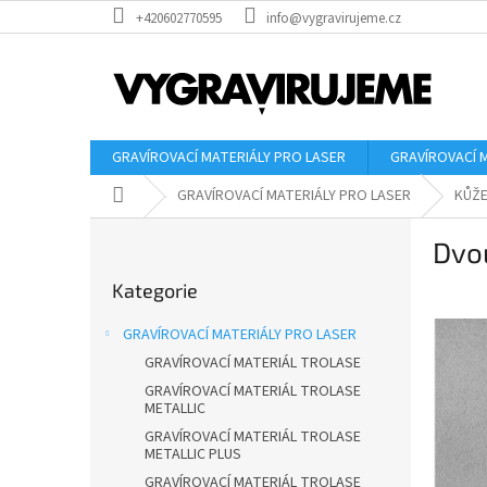
Přejít
+420602770595
info@vygravirujeme.cz
na
obsah
GRAVÍROVACÍ MATERIÁLY PRO LASER
GRAVÍROVACÍ 
Domů
GRAVÍROVACÍ MATERIÁLY PRO LASER
KŮŽ
P
Dvo
o
Přeskočit
s
Kategorie
kategorie
t
r
GRAVÍROVACÍ MATERIÁLY PRO LASER
a
GRAVÍROVACÍ MATERIÁL TROLASE
n
GRAVÍROVACÍ MATERIÁL TROLASE
n
METALLIC
í
GRAVÍROVACÍ MATERIÁL TROLASE
p
METALLIC PLUS
a
GRAVÍROVACÍ MATERIÁL TROLASE