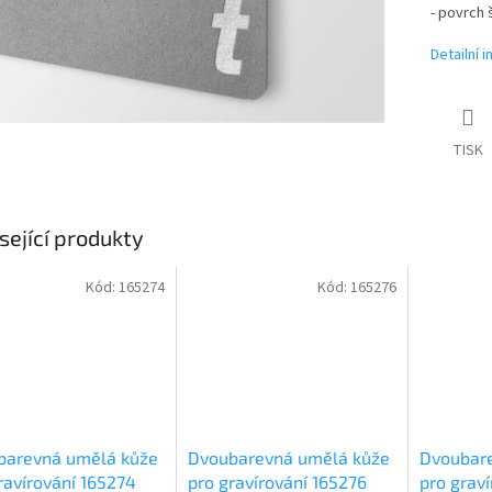
- povrch 
Detailní 
TISK
sející produkty
Kód:
165274
Kód:
165276
barevná umělá kůže
Dvoubarevná umělá kůže
Dvoubar
ravírování 165274
pro gravírování 165276
pro grav