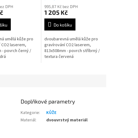
bez DPH
995,87 Kč bez DPH
č
1 205 Kč
šíku
Do košíku
ná umělá kůže pro
dvoubarevná umělá kůže pro
í CO2 laserem,
gravírování CO2 laserem,
- povrch černý /
813x508mm - povrch stříbrný /
drá
textura červená
Doplňkové parametry
Kategorie
:
KŮŽE
Materiál
:
dvouvrstvý materiál