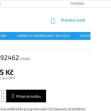
U
Přihlášení
NÁKUPNÍ
Prázdný košík
KOŠÍK
ROBA
CHEMIE PO GRAVÍROVÁNÍ - NO FLECK
OBCHODNÍ PODMÍNK
 192462
192462
5 Kč
č bez DPH
Přidat do košíku
vná umělá kůže pro gravírování CO2 laserem, 813x508mm