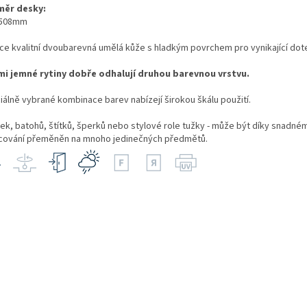
ěr desky:
x508mm
ce kvalitní dvoubarevná umělá kůže s hladkým povrchem pro vynikající dot
lmi jemné rytiny dobře odhalují druhou barevnou vrstvu.
iálně vybrané kombinace barev nabízejí širokou škálu použití.
šek, batohů, štítků, šperků nebo stylové role tužky - může být díky snadné
cování přeměněn na mnoho jedinečných předmětů.