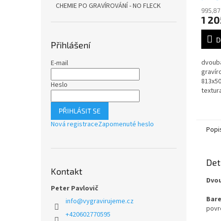
CHEMIE PO GRAVÍROVÁNÍ - NO FLECK
995,87
1 20
D
Přihlášení
dvoub
E-mail
gravír
813x50
Heslo
textur
PŘIHLÁSIT SE
Nová registrace
Zapomenuté heslo
Popi
Det
Kontakt
Dvou
Peter Pavlovič
Bare
info
@
vygravirujeme.cz
povrc
+420602770595