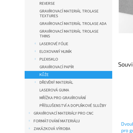
n
REVERSE
e
GRAVÍROVACÍ MATERIÁL TROLASE
l
TEXTURES
GRAVÍROVACÍ MATERIÁL TROLASE ADA
GRAVÍROVACÍ MATERIÁL TROLASE
THINS
LASEROVÉ FÓLIE
ELOXOVANÝ HLINÍK
PLEXISKLO
Souvi
GRAVÍROVACÍ PAPÍR
KŮŽE
DŘEVĚNÝ MATERIÁL
LASEROVÁ GUMA
MŘÍŽKA PRO GRAVÍROVÁNÍ
PŘÍSLUŠENSTVÍ A DOPLŇKOVÉ SLUŽBY
GRAVÍROVACÍ MATERIÁLY PRO CNC
FORMÁTOVÁNÍ MATERIÁLU
Dvou
ZAKÁZKOVÁ VÝROBA
pro g