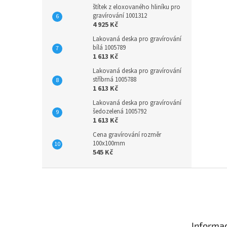
štítek z eloxovaného hliníku pro
gravírování 1001312
4 925 Kč
Lakovaná deska pro gravírování
bílá 1005789
1 613 Kč
Lakovaná deska pro gravírování
stříbrná 1005788
1 613 Kč
Lakovaná deska pro gravírování
šedozelená 1005792
1 613 Kč
Cena gravírování rozměr
100x100mm
545 Kč
Z
á
p
a
t
Informac