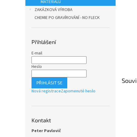
n
MATERIÁLU
e
ZAKÁZKOVÁ VÝROBA
l
CHEMIE PO GRAVÍROVÁNÍ - NO FLECK
Přihlášení
E-mail
Heslo
Souvi
PŘIHLÁSIT SE
Nová registrace
Zapomenuté heslo
Kontakt
Peter Pavlovič