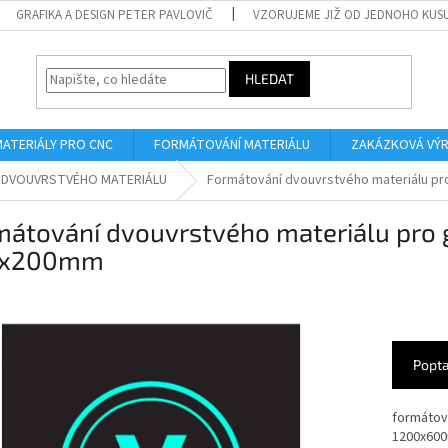
GRAFIKA A DESIGN PETER PAVLOVIČ
VZORUJEME JIŽ OD JEDNOHO KUS
HLEDAT
MATERIÁLY PRO CNC
FORMÁTOVÁNÍ MATERIÁLU
ZAKÁZKOVÁ VÝ
 DVOUVRSTVÉHO MATERIÁLU
Formátování dvouvrstvého materiálu pr
átování dvouvrstvého materiálu pro 
0x200mm
Popta
formátov
1200x600m