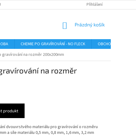
U
Přihlášení
NÁKUPNÍ
Prázdný košík
KOŠÍK
ROBA
CHEMIE PO GRAVÍROVÁNÍ - NO FLECK
OBCHODNÍ PODMÍNK
o gravírování na rozměr 200x200mm
gravírování na rozměr
t produkt
ání dvouvrstvého materiálu pro gravírování o rozměru
m a síle materiálu 0,5
mm, 0,8 mm, 1,6 mm, 3,2 mm