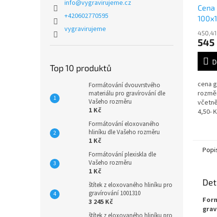
info
@
vygravirujeme.cz
Cena 
+420602770595
100x
vygravirujeme
450,41
545
D
Top 10 produktů
cena g
Formátování dvouvrstvého
rozmě
materiálu pro gravírování dle
Vašeho rozměru
včetně
1 Kč
4,50-
Formátování eloxovaného
hliníku dle Vašeho rozměru
1 Kč
Popi
Formátování plexiskla dle
Vašeho rozměru
1 Kč
Det
štítek z eloxovaného hliníku pro
gravírování 1001310
Form
3 245 Kč
grav
štítek z eloxovaného hliníku pro