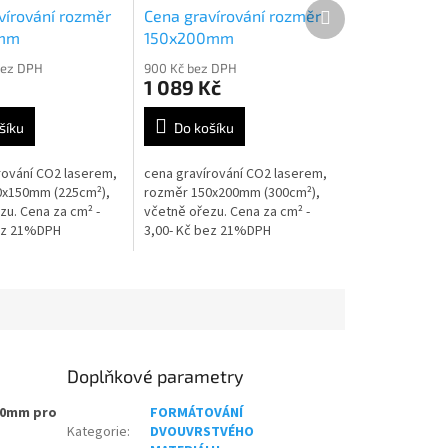
Další
vírování rozměr
Cena gravírování rozměr
produkt
0mm
150x200mm
bez DPH
900 Kč bez DPH
1 089 Kč
šíku
Do košíku
rování CO2 laserem,
cena gravírování CO2 laserem,
0x150mm (225cm²),
rozměr 150x200mm (300cm²),
zu. Cena za cm² -
včetně ořezu. Cena za cm² -
bez 21%DPH
3,00- Kč bez 21%DPH
Doplňkové parametry
00mm pro
FORMÁTOVÁNÍ
Kategorie
:
DVOUVRSTVÉHO