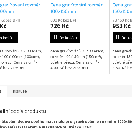
gravírování rozměr
Cena gravírování rozměr
Cena gra
100mm
100x150mm
150x15
 Kč bez DPH
600 Kč bez DPH
787,60 Kč 
 Kč
726 Kč
953 Kč
o košíku
Do košíku
Do ko
ravírování CO2 laserem,
cena gravírování CO2 laserem,
cena graví
r 100x100mm (100cm²),
rozměr 100x150mm (150cm²),
rozměr 15
 ořezu. Cena za cm² -
včetně ořezu. Cena za cm² -
včetně oře
 Kč bez 21%DPH
4,00- Kč bez 21%DPH
3,50- Kč 
s
Diskuze
ailní popis produktu
átování dvouvrstvého materiálu pro gravírování o rozměru 1200x6
írování CO2 laserem a mechanickou frézkou CNC.