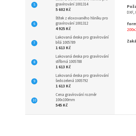
gravírování 1001314
Pož
5 602 Kč
DXF,
štítek z eloxovaného hliníku pro
gravírování 1001312
form
4 925 Kč
200
Lakovaná deska pro gravírování
Zaká
bílá 1005789
1 613 Kč
Lakovaná deska pro gravírování
stříbrná 1005788
1 613 Kč
Lakovaná deska pro gravírování
šedozelená 1005792
1 613 Kč
Cena gravírování rozměr
100x100mm
545 Kč
Z
á
p