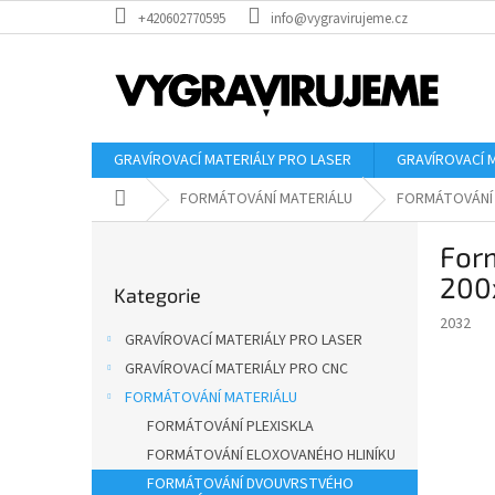
Přejít
+420602770595
info@vygravirujeme.cz
na
obsah
GRAVÍROVACÍ MATERIÁLY PRO LASER
GRAVÍROVACÍ 
Domů
FORMÁTOVÁNÍ MATERIÁLU
FORMÁTOVÁNÍ
P
Form
o
Přeskočit
s
20
Kategorie
kategorie
t
2032
r
GRAVÍROVACÍ MATERIÁLY PRO LASER
a
GRAVÍROVACÍ MATERIÁLY PRO CNC
n
FORMÁTOVÁNÍ MATERIÁLU
n
í
FORMÁTOVÁNÍ PLEXISKLA
p
FORMÁTOVÁNÍ ELOXOVANÉHO HLINÍKU
a
FORMÁTOVÁNÍ DVOUVRSTVÉHO