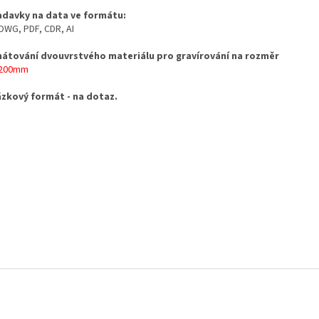
adavky na data
ve formátu:
 DWG, PDF, CDR, AI
átování dvouvrstvého materiálu pro gravírování na rozměr
x200mm
zkový formát - na dotaz.