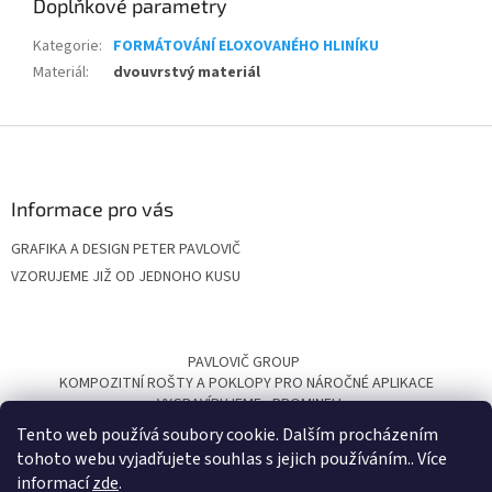
Doplňkové parametry
Kategorie
:
FORMÁTOVÁNÍ ELOXOVANÉHO HLINÍKU
Materiál
:
dvouvrstvý materiál
Z
á
p
a
Informace pro vás
t
GRAFIKA A DESIGN PETER PAVLOVIČ
í
VZORUJEME JIŽ OD JEDNOHO KUSU
PAVLOVIČ GROUP
KOMPOZITNÍ ROŠTY A POKLOPY PRO NÁROČNÉ APLIKACE
VYGRAVÍRUJEME
PROMINELI
Tento web používá soubory cookie. Dalším procházením
tohoto webu vyjadřujete souhlas s jejich používáním.. Více
informací
zde
.