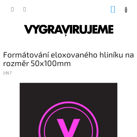
Přejít
NÁKUP
na
obsah
KOŠÍK
Formátování eloxovaného hliníku na
rozměr 50x100mm
1917