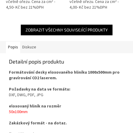
včetně ořezu. Cena za cm² -
včetně ořezu. Cena za cm² -
4,50- Kč bez 21%DPH
4,00- Kč bez 21%DPH
ZOBRAZIT VŠECHNY SOUVISEJÍCÍ PRODUKTY
Popis
Diskuze
Detailní popis produktu
Formátování desky eloxovaného hliníku 1000x500mm pro
gravírování CO2 laserem.
Požadavky na data
ve formátu:
DXF, DWG, PDF, JPG
eloxovaný hliník na rozměr
50x100mm
Zakázkový formát - na dotaz.