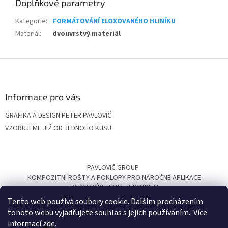
Doplňkové parametry
Kategorie
:
FORMÁTOVÁNÍ ELOXOVANÉHO HLINÍKU
Materiál
:
dvouvrstvý materiál
Z
á
p
a
Informace pro vás
t
GRAFIKA A DESIGN PETER PAVLOVIČ
í
VZORUJEME JIŽ OD JEDNOHO KUSU
PAVLOVIČ GROUP
KOMPOZITNÍ ROŠTY A POKLOPY PRO NÁROČNÉ APLIKACE
VYGRAVÍRUJEME
PROMINELI
Tento web používá soubory cookie. Dalším procházením
tohoto webu vyjadřujete souhlas s jejich používáním.. Více
informací
zde
.