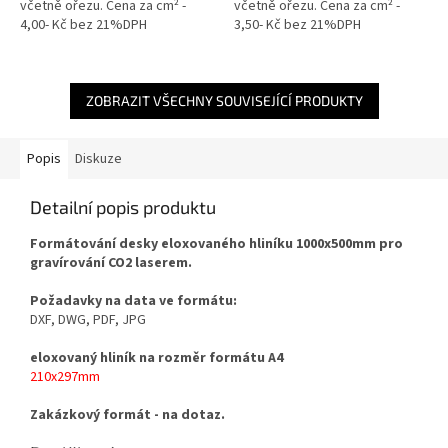
včetně ořezu. Cena za cm² -
včetně ořezu. Cena za cm² -
4,00- Kč bez 21%DPH
3,50- Kč bez 21%DPH
ZOBRAZIT VŠECHNY SOUVISEJÍCÍ PRODUKTY
Popis
Diskuze
Detailní popis produktu
Formátování desky eloxovaného hliníku 1000x500mm pro
gravírování CO2 laserem.
Požadavky na data
ve formátu:
DXF, DWG, PDF, JPG
eloxovaný hliník na rozměr formátu A4
210x297mm
Zakázkový formát - na dotaz.