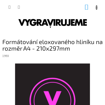
Přejít
NÁKUP
na
obsah
KOŠÍK
Formátování eloxovaného hliníku na
rozměr A4 - 210x297mm
1993