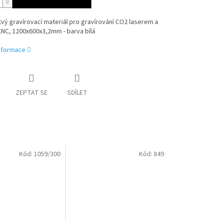
vý gravírovací materiál pro gravírování CO2 laserem a
NC, 1200x600x3,2mm - barva bílá
informace
ZEPTAT SE
SDÍLET
Kód:
1059/300
Kód:
849