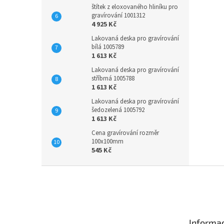
štítek z eloxovaného hliníku pro
gravírování 1001312
4 925 Kč
Lakovaná deska pro gravírování
bílá 1005789
1 613 Kč
Lakovaná deska pro gravírování
stříbrná 1005788
1 613 Kč
Lakovaná deska pro gravírování
šedozelená 1005792
1 613 Kč
Cena gravírování rozměr
100x100mm
545 Kč
Z
á
p
a
t
Informac