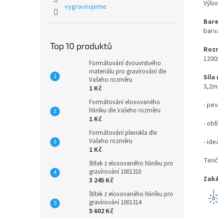
Výbo
vygravirujeme
Bare
barva
Top 10 produktů
Rozm
1200
Formátování dvouvrstvého
materiálu pro gravírování dle
Síla
Vašeho rozměru
3,2
1 Kč
Formátování eloxovaného
- pev
hliníku dle Vašeho rozměru
1 Kč
- ob
Formátování plexiskla dle
Vašeho rozměru
- id
1 Kč
Tenč
štítek z eloxovaného hliníku pro
gravírování 1001310
Zaká
3 245 Kč
štítek z eloxovaného hliníku pro
gravírování 1001314
5 602 Kč