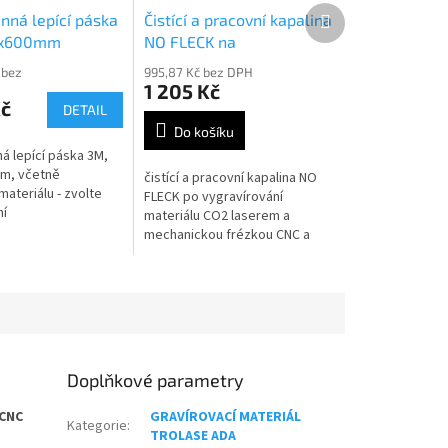
Další
nná lepící páska
Čistící a pracovní kapalina
produkt
0x600mm
NO FLECK na
odgravírovaný materiál
 bez
995,87 Kč bez DPH
1 205 Kč
Kč
DETAIL
Do košíku
á lepící páska 3M,
m, včetně
čistící a pracovní kapalina NO
ateriálu - zvolte
FLECK po vygravírování
í
materiálu CO2 laserem a
mechanickou frézkou CNC a
vláknovým laserem, obsah
500ml
Doplňkové parametry
 CNC
GRAVÍROVACÍ MATERIÁL
Kategorie
:
TROLASE ADA