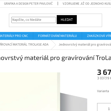
GRAFIKA A DESIGN PETER PAVLOVIČ
VZORUJEME JIŽ OD JEDNOHO KUS
HLEDAT
MATERIÁLY PRO CNC
FORMÁTOVÁNÍ MATERIÁLU
ZAKÁZKOVÁ VÝ
ÍROVACÍ MATERIÁL TROLASE ADA
Jednovrstvý materiál pro gravírov
ovrstvý materiál pro gravírování Tro
3 67
3 037,19
Měrná
cena:
Varianta