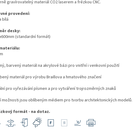
rně gravírovatelný materiál CO2 laserem a frézkou CNC.
vné provedení:
 bílá
ěr desky:
x600mm (standardní formát)
 materiálu:
mm
ný, barvený materiál na akrylové bázi pro vnitřní i venkovní použití
líbený materiál pro výrobu Braillova a hmatového značení
eální pro vyřezávání písmen a pro vytváření trojrozměrných znaků
í možnosti jsou oblíbeným médiem pro tvorbu architektonických modelů.
zkový formát - na dotaz.