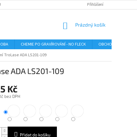
U
Přihlášení
NÁKUPNÍ
Prázdný košík
KOŠÍK
ROBA
CHEMIE PO GRAVÍROVÁNÍ - NO FLECK
OBCHODNÍ PODMÍNK
ání TroLase ADA LS201-109
Lase ADA LS201-109
5 Kč
 Kč bez DPH
Přidat do košíku