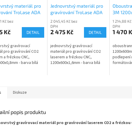
vrstvý materiál pro
Jednovrstvý materiál pro
Oboustra
rování TroLase ADA
gravírování TroLase ADA
3M 120
1-103
LS201-106
81 Kč bez
2 045,45 Kč bez
1 214,88 Kč
DPH
DPH
5 Kč
2 475 Kč
1 470 
DETAIL
DETAIL
rstvý gravírovací
jednovrstvý gravírovací
oboustrann
ál pro gravírování CO2
materiál pro gravírování CO2
1200x600m
m a frézkou CNC,
laserem a frézkou CNC,
podlepení m
00x0,8mm - barva bílá
1200x600x1,6mm - barva bílá
formátován
s
Diskuze
ailní popis produktu
ovrstvý gravírovací materiál pro gravírování laserem CO2 a frézkou