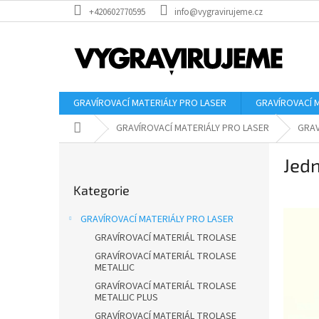
Přejít
+420602770595
info@vygravirujeme.cz
na
obsah
GRAVÍROVACÍ MATERIÁLY PRO LASER
GRAVÍROVACÍ 
Domů
GRAVÍROVACÍ MATERIÁLY PRO LASER
GRAV
P
Jedn
o
Přeskočit
s
Kategorie
kategorie
t
r
GRAVÍROVACÍ MATERIÁLY PRO LASER
a
GRAVÍROVACÍ MATERIÁL TROLASE
n
GRAVÍROVACÍ MATERIÁL TROLASE
n
METALLIC
í
GRAVÍROVACÍ MATERIÁL TROLASE
p
METALLIC PLUS
a
GRAVÍROVACÍ MATERIÁL TROLASE