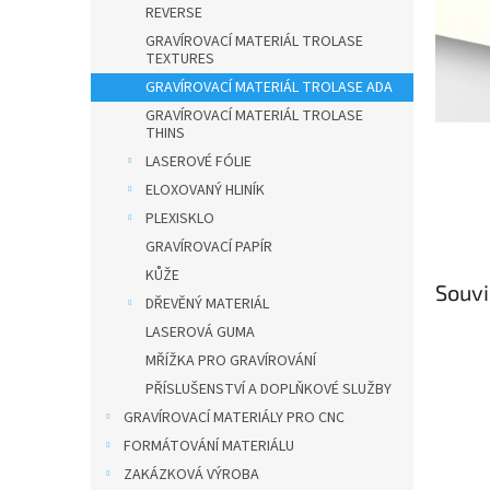
n
REVERSE
e
GRAVÍROVACÍ MATERIÁL TROLASE
l
TEXTURES
GRAVÍROVACÍ MATERIÁL TROLASE ADA
GRAVÍROVACÍ MATERIÁL TROLASE
THINS
LASEROVÉ FÓLIE
ELOXOVANÝ HLINÍK
PLEXISKLO
GRAVÍROVACÍ PAPÍR
KŮŽE
Souvi
DŘEVĚNÝ MATERIÁL
LASEROVÁ GUMA
MŘÍŽKA PRO GRAVÍROVÁNÍ
PŘÍSLUŠENSTVÍ A DOPLŇKOVÉ SLUŽBY
GRAVÍROVACÍ MATERIÁLY PRO CNC
FORMÁTOVÁNÍ MATERIÁLU
ZAKÁZKOVÁ VÝROBA