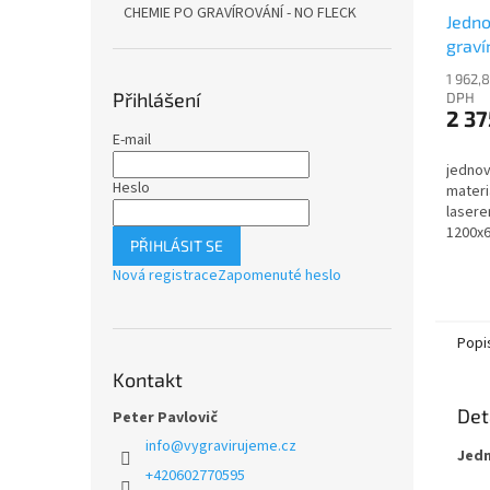
CHEMIE PO GRAVÍROVÁNÍ - NO FLECK
Jedno
graví
LS20
1 962,
Přihlášení
DPH
2 37
E-mail
jednov
Heslo
materi
lasere
1200x6
PŘIHLÁSIT SE
Nová registrace
Zapomenuté heslo
Popi
Kontakt
Det
Peter Pavlovič
info
@
vygravirujeme.cz
Jedn
+420602770595