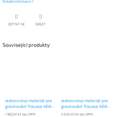
Detailní informace
ZEPTAT SE
SDÍLET
Související produkty
Jednovrstvý materiál pro
Jednovrstvý materiál pro
gravírování TroLase ADA
gravírování TroLase ADA
LS204-103
LS204-106
1 962,81 Kč bez DPH
2 045,45 Kč bez DPH