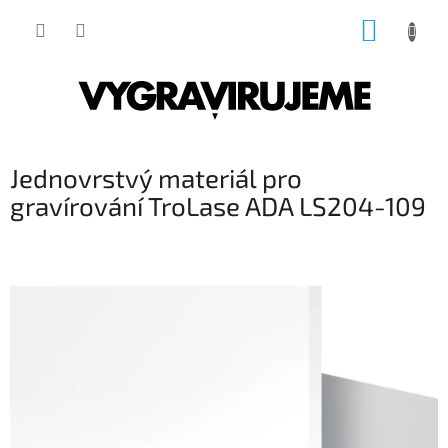
Přejít
NÁKUP
na
obsah
KOŠÍK
Jednovrstvý materiál pro
gravírování TroLase ADA LS204-109