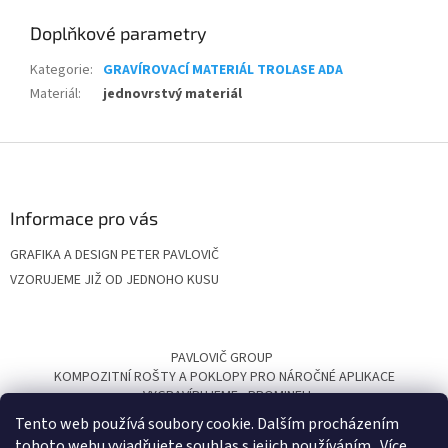
Doplňkové parametry
Kategorie
:
GRAVÍROVACÍ MATERIÁL TROLASE ADA
Materiál
:
jednovrstvý materiál
Z
á
p
a
Informace pro vás
t
GRAFIKA A DESIGN PETER PAVLOVIČ
í
VZORUJEME JIŽ OD JEDNOHO KUSU
PAVLOVIČ GROUP
KOMPOZITNÍ ROŠTY A POKLOPY PRO NÁROČNÉ APLIKACE
VYGRAVÍRUJEME
PROMINELI
Tento web používá soubory cookie. Dalším procházením
tohoto webu vyjadřujete souhlas s jejich používáním.. Více