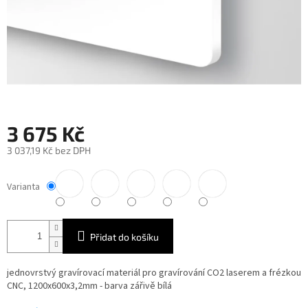
3 675 Kč
3 037,19 Kč bez DPH
Měrná
cena:
Varianta
Přidat do košíku
jednovrstvý gravírovací materiál pro gravírování CO2 laserem a frézkou
CNC, 1200x600x3,2mm - barva zářivě bílá