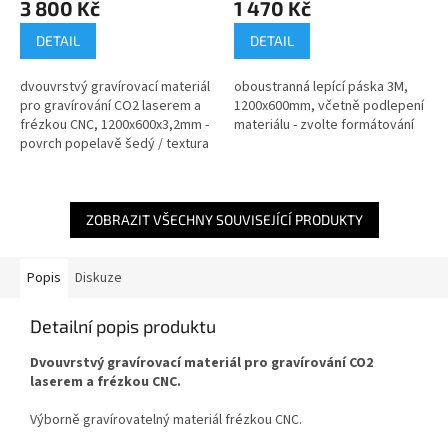
3 800 Kč
1 470 Kč
DETAIL
DETAIL
dvouvrstvý gravírovací materiál
oboustranná lepící páska 3M,
pro gravírování CO2 laserem a
1200x600mm, včetně podlepení
frézkou CNC, 1200x600x3,2mm -
materiálu - zvolte formátování
povrch popelavě šedý / textura
černá
ZOBRAZIT VŠECHNY SOUVISEJÍCÍ PRODUKTY
Popis
Diskuze
Detailní popis produktu
Dvouvrstvý gravírovací materiál pro gravírování CO2
laserem a frézkou CNC.
Výborně gravírovatelný materiál frézkou CNC.