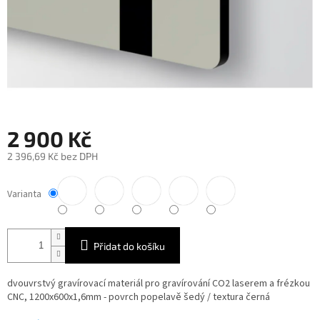
2 900 Kč
2 396,69 Kč bez DPH
Měrná
cena:
Varianta
Přidat do košíku
dvouvrstvý gravírovací materiál pro gravírování CO2 laserem a frézkou
CNC, 1200x600x1,6mm - povrch popelavě šedý / textura černá