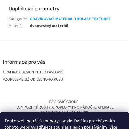
Doplňkové parametry
Kategorie
:
GRAVÍROVACÍ MATERIÁL TROLASE TEXTURES
Materiál
:
dvouvrstvý materiál
Z
á
p
a
Informace pro vás
t
GRAFIKA A DESIGN PETER PAVLOVIČ
í
VZORUJEME JIŽ OD JEDNOHO KUSU
PAVLOVIČ GROUP
KOMPOZITNÍ ROŠTY A POKLOPY PRO NÁROČNÉ APLIKACE
VYGRAVÍRUJEME
PROMINELI
Tento web používá soubory cookie. Dalším procházením
tohoto webu vyjadřujete souhlas s jejich používáním.. Více