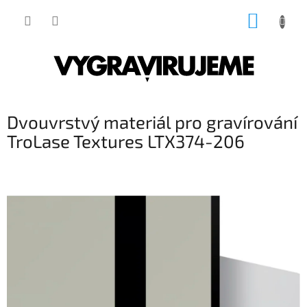
Přejít
NÁKUP
na
obsah
KOŠÍK
Dvouvrstvý materiál pro gravírování
TroLase Textures LTX374-206