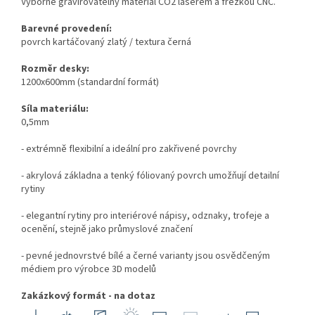
Výborně gravírovatelný materiál CO2 laserem a frézkou CNC.
Barevné provedení:
povrch kartáčovaný zlatý / textura černá
Rozměr desky:
1200x600mm (standardní formát)
Síla materiálu:
0,5mm
- extrémně flexibilní a ideální pro zakřivené povrchy
- akrylová základna a tenký fóliovaný povrch umožňují detailní
rytiny
- elegantní rytiny pro interiérové ​​nápisy, odznaky, trofeje a
ocenění, stejně jako průmyslové značení
- pevné jednovrstvé bílé a černé varianty jsou osvědčeným
médiem pro výrobce 3D modelů
Zakázkový formát - na dotaz