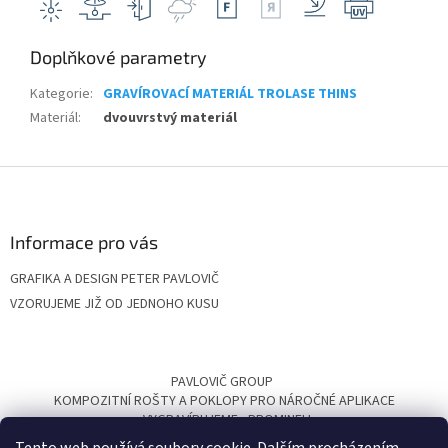
Doplňkové parametry
Kategorie
:
GRAVÍROVACÍ MATERIÁL TROLASE THINS
Materiál
:
dvouvrstvý materiál
Z
á
p
a
Informace pro vás
t
GRAFIKA A DESIGN PETER PAVLOVIČ
í
VZORUJEME JIŽ OD JEDNOHO KUSU
PAVLOVIČ GROUP
KOMPOZITNÍ ROŠTY A POKLOPY PRO NÁROČNÉ APLIKACE
VYGRAVÍRUJEME
PROMINELI