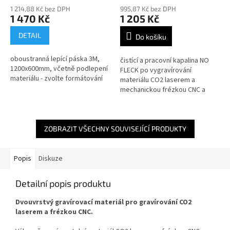
odgravírovaný materiál
1 214,88 Kč bez DPH
995,87 Kč bez DPH
1 470 Kč
1 205 Kč
DETAIL
Do košíku
oboustranná lepící páska 3M,
čistící a pracovní kapalina NO
1200x600mm, včetně podlepení
FLECK po vygravírování
materiálu - zvolte formátování
materiálu CO2 laserem a
mechanickou frézkou CNC a
vláknovým laserem, obsah
500ml
ZOBRAZIT VŠECHNY SOUVISEJÍCÍ PRODUKTY
Popis
Diskuze
Detailní popis produktu
Dvouvrstvý gravírovací materiál pro gravírování CO2
laserem a frézkou CNC.