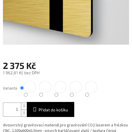
2 375 Kč
1 962,81 Kč bez DPH
Měrná
cena:
Varianta
Přidat do košíku
dvouvrstvý gravírovací materiál pro gravírování CO2 laserem a frézkou
CNC, 1200x600x0,5mm - povrch kartáčovaný zlatý / textura černá