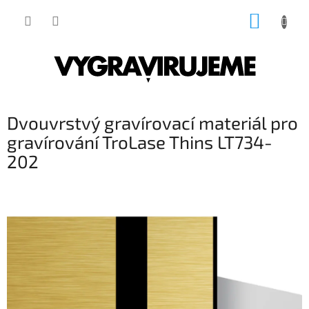
Přejít
NÁKUP
na
obsah
KOŠÍK
Dvouvrstvý gravírovací materiál pro
gravírování TroLase Thins LT734-
202