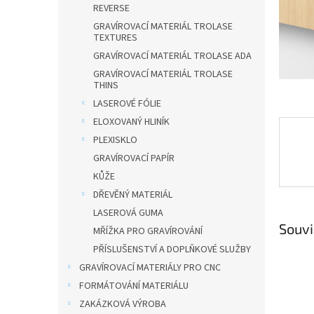
n
REVERSE
e
GRAVÍROVACÍ MATERIÁL TROLASE
l
TEXTURES
GRAVÍROVACÍ MATERIÁL TROLASE ADA
GRAVÍROVACÍ MATERIÁL TROLASE
THINS
LASEROVÉ FÓLIE
ELOXOVANÝ HLINÍK
PLEXISKLO
GRAVÍROVACÍ PAPÍR
KŮŽE
DŘEVĚNÝ MATERIÁL
LASEROVÁ GUMA
Souvi
MŘÍŽKA PRO GRAVÍROVÁNÍ
PŘÍSLUŠENSTVÍ A DOPLŇKOVÉ SLUŽBY
GRAVÍROVACÍ MATERIÁLY PRO CNC
FORMÁTOVÁNÍ MATERIÁLU
ZAKÁZKOVÁ VÝROBA