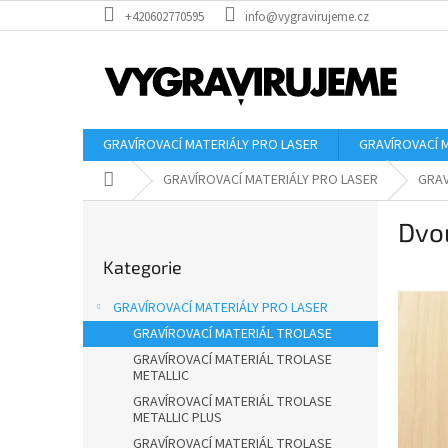
Přejít
+420602770595
info@vygravirujeme.cz
na
obsah
GRAVÍROVACÍ MATERIÁLY PRO LASER
GRAVÍROVACÍ 
Domů
GRAVÍROVACÍ MATERIÁLY PRO LASER
GRAV
P
Dvou
o
Přeskočit
s
Kategorie
kategorie
t
r
GRAVÍROVACÍ MATERIÁLY PRO LASER
a
GRAVÍROVACÍ MATERIÁL TROLASE
n
GRAVÍROVACÍ MATERIÁL TROLASE
n
METALLIC
í
GRAVÍROVACÍ MATERIÁL TROLASE
p
METALLIC PLUS
a
GRAVÍROVACÍ MATERIÁL TROLASE