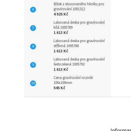
štítek z eloxovaného hliníku pro
gravírování 1001312
4 925 Kč
Lakovaná deska pro gravírování
bílá 1005789
1 613 Kč
Lakovaná deska pro gravírování
stříbrná 1005788
1 613 Kč
Lakovaná deska pro gravírování
šedozelená 1005792
1 613 Kč
Cena gravírování rozměr
100x100mm
545 Kč
Z
á
p
a
t
Informac