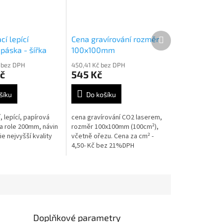
Další
cí lepící
Cena gravírování rozměr
produkt
páska - šířka
100x100mm
m návin 100bm
č bez DPH
450,41 Kč bez DPH
č
545 Kč
šíku
Do košíku
, lepící, papírová
cena gravírování CO2 laserem,
ka role 200mm, návin
rozměr 100x100mm (100cm²),
ie nejvyšší kvality
včetně ořezu. Cena za cm² -
4,50- Kč bez 21%DPH
Doplňkové parametry