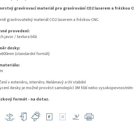
vrstvý gravírovací materiál pro gravírování CO2 laserem a frézkou C
rně gravírovatelný materiál CO2 laserem a frézkou CNC.
vné provedení:
h javor / textura bílá
ěr desky:
x600mm (standardní formát)
 materiálu:
mm
čení v exteriéru, interiéru. Nelámavý a UV stabilní
hycení desky je možné provést samolepící 3M fólií nebo vysokopevnostním
zkový formát - na dotaz.