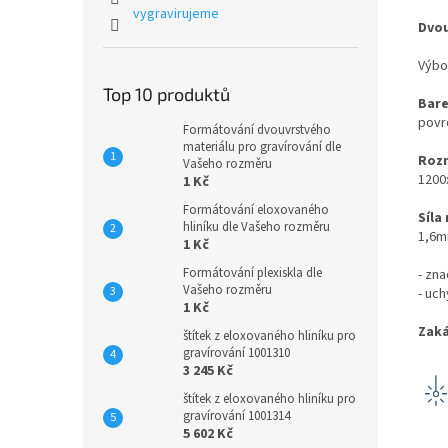
vygravirujeme
Dvou
Výbo
Top 10 produktů
Bare
povrc
Formátování dvouvrstvého
materiálu pro gravírování dle
Rozm
Vašeho rozměru
1200
1 Kč
Formátování eloxovaného
Síla
hliníku dle Vašeho rozměru
1,6
1 Kč
Formátování plexiskla dle
- zna
Vašeho rozměru
- uc
1 Kč
Zaká
štítek z eloxovaného hliníku pro
gravírování 1001310
3 245 Kč
štítek z eloxovaného hliníku pro
gravírování 1001314
5 602 Kč