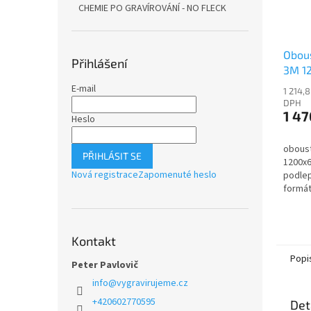
CHEMIE PO GRAVÍROVÁNÍ - NO FLECK
Obous
Přihlášení
3M 1
E-mail
1 214,
DPH
1 47
Heslo
oboust
PŘIHLÁSIT SE
1200x
Nová registrace
Zapomenuté heslo
podlep
formát
Kontakt
Popi
Peter Pavlovič
info
@
vygravirujeme.cz
+420602770595
Det