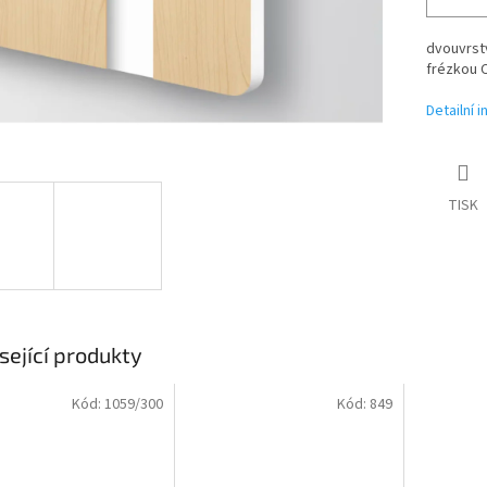
dvouvrstv
frézkou C
Detailní 
TISK
sející produkty
Kód:
1059/300
Kód:
849