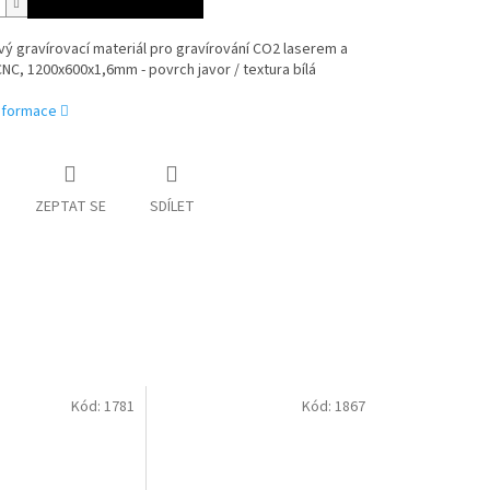
ý gravírovací materiál pro gravírování CO2 laserem a
NC, 1200x600x1,6mm - povrch javor / textura bílá
informace
ZEPTAT SE
SDÍLET
Kód:
1781
Kód:
1867