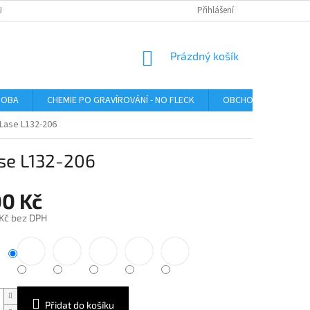
U
Přihlášení
NÁKUPNÍ
Prázdný košík
KOŠÍK
ROBA
CHEMIE PO GRAVÍROVÁNÍ - NO FLECK
OBCHODNÍ PODMÍNK
oLase L132-206
ase L132-206
00 Kč
 Kč bez DPH
Přidat do košíku