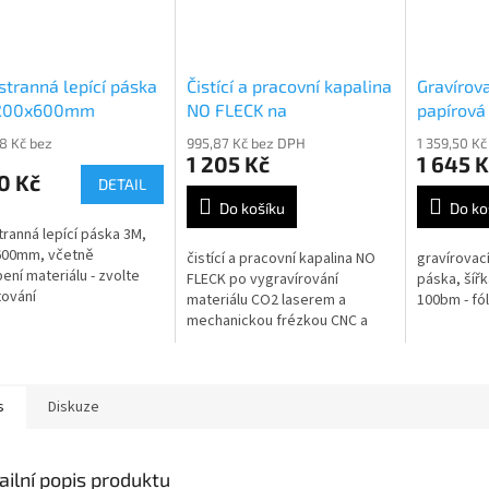
tranná lepící páska
Čistící a pracovní kapalina
Gravírova
200x600mm
NO FLECK na
papírová 
odgravírovaný materiál
role 20c
88 Kč bez
995,87 Kč bez DPH
1 359,50 K
1 205 Kč
1 645 K
0 Kč
DETAIL
Do košíku
Do ko
ranná lepící páska 3M,
600mm, včetně
čistící a pracovní kapalina NO
gravírovací
ení materiálu - zvolte
FLECK po vygravírování
páska, šíř
ování
materiálu CO2 laserem a
100bm - fól
mechanickou frézkou CNC a
vláknovým laserem, obsah
500ml
s
Diskuze
ailní popis produktu