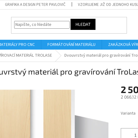
GRAFIKA A DESIGN PETER PAVLOVIČ
VZORUJEME JIŽ OD JEDNOHO KUS
HLEDAT
MATERIÁLY PRO CNC
FORMÁTOVÁNÍ MATERIÁLU
ZAKÁZKOVÁ VÝ
ÍROVACÍ MATERIÁL TROLASE
Dvouvrstvý materiál pro gravírování Tr
vrstvý materiál pro gravírování TroL
2 5
2 066,12
Měrná
cena:
Varianta