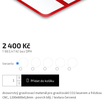
2 400 Kč
1 983,47 Kč bez DPH
Měrná
cena:
Varianta
Přidat do košíku
dvouvrstvý gravírovací materiál pro gravírování CO2 laserem a frézkou
CNC, 1200x600x0,8mm - povrch bílý / textura červená