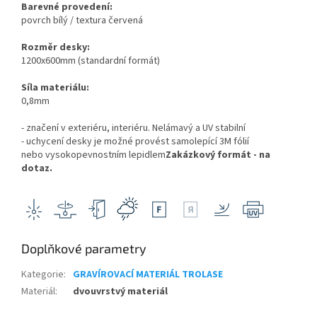
Barevné provedení:
povrch bílý / textura červená
Rozměr desky:
1200x600mm (standardní formát)
Síla materiálu:
0,8mm
- značení v exteriéru, interiéru. Nelámavý a UV stabilní
- uchycení desky je možné provést samolepící 3M fólií
nebo vysokopevnostním lepidlem
Zakázkový formát - na
dotaz.
Doplňkové parametry
Kategorie
:
GRAVÍROVACÍ MATERIÁL TROLASE
Materiál
:
dvouvrstvý materiál