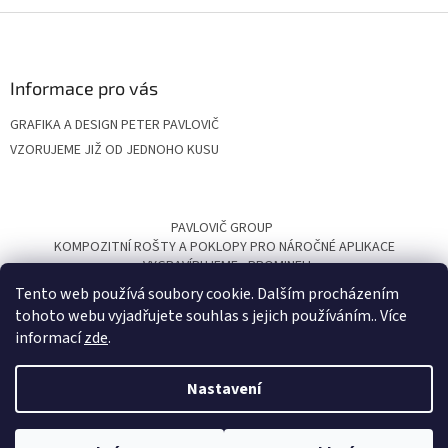
Z
á
p
a
Informace pro vás
t
GRAFIKA A DESIGN PETER PAVLOVIČ
í
VZORUJEME JIŽ OD JEDNOHO KUSU
PAVLOVIČ GROUP
KOMPOZITNÍ ROŠTY A POKLOPY PRO NÁROČNÉ APLIKACE
VYGRAVÍRUJEME
PROMINELI
Tento web používá soubory cookie. Dalším procházením
tohoto webu vyjadřujete souhlas s jejich používáním.. Více
informací
zde
.
Nastavení
Vytvořil Shoptet