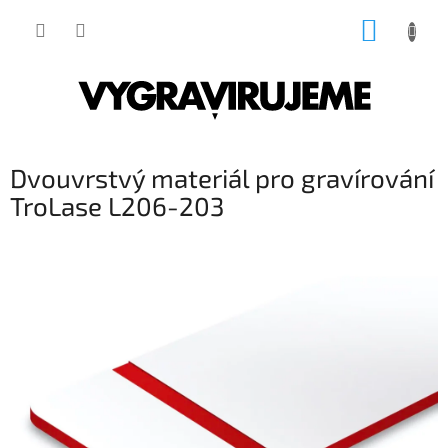
Přejít
NÁKUP
na
obsah
KOŠÍK
Dvouvrstvý materiál pro gravírování
TroLase L206-203