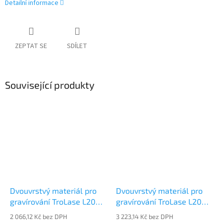
Detailní informace
ZEPTAT SE
SDÍLET
Související produkty
Dvouvrstvý materiál pro
Dvouvrstvý materiál pro
gravírování TroLase L206-
gravírování TroLase L206-
206
209
2 066,12 Kč bez DPH
3 223,14 Kč bez DPH