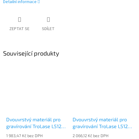
Detailní informace
ZEPTAT SE
SDÍLET
Související produkty
Dvouvrstvý materiál pro
Dvouvrstvý materiál pro
gravírování TroLase L512-
gravírování TroLase L512-
203
206
1 983,47 Kč bez DPH
2 066,12 Kč bez DPH