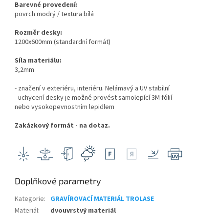
Barevné provedení:
povrch modrý / textura bílá
Rozměr desky:
1200x600mm (standardní formát)
Síla materiálu:
3,2mm
- značení v exteriéru, interiéru. Nelámavý a UV stabilní
- uchycení desky je možné provést samolepící 3M fólií
nebo vysokopevnostním lepidlem
Zakázkový formát - na dotaz.
Doplňkové parametry
Kategorie
:
GRAVÍROVACÍ MATERIÁL TROLASE
Materiál
:
dvouvrstvý materiál