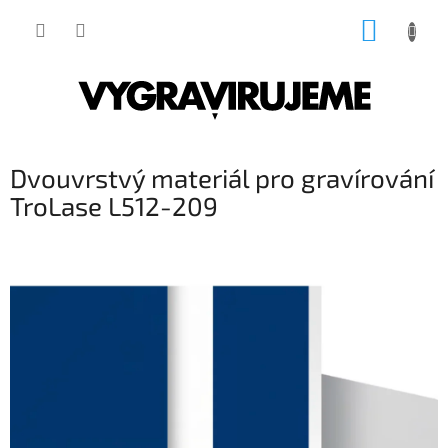
Přejít
NÁKUP
na
obsah
KOŠÍK
Dvouvrstvý materiál pro gravírování
TroLase L512-209