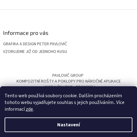
Z
á
p
a
Informace pro vás
t
GRAFIKA A DESIGN PETER PAVLOVIČ
í
VZORUJEME JIŽ OD JEDNOHO KUSU
PAVLOVIČ GROUP
KOMPOZITNÍ ROŠTY A POKLOPY PRO NÁROČNÉ APLIKACE
VYGRAVÍRUJEME
PROMINELI
Tento web používá soubory cookie. Dalším procházením
tohoto webu vyjadřujete souhlas s jejich používáním.. Více
informací
zde
.
Nastavení
Vytvořil Shoptet