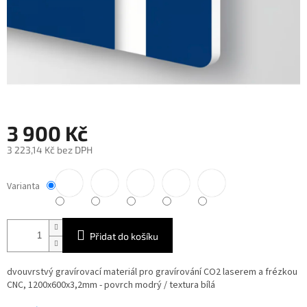
3 900 Kč
3 223,14 Kč bez DPH
Měrná
cena:
Varianta
Přidat do košíku
dvouvrstvý gravírovací materiál pro gravírování CO2 laserem a frézkou
CNC, 1200x600x3,2mm - povrch modrý / textura bílá