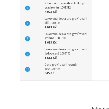
štítek z eloxovaného hliníku pro
gravírování 1001312
4 925 Kč
Lakovaná deska pro gravírování
bílá 1005789
1 613 Kč
Lakovaná deska pro gravírování
stříbrná 1005788
1 613 Kč
Lakovaná deska pro gravírování
šedozelená 1005792
1 613 Kč
Cena gravírování rozměr
100x100mm
545 Kč
Z
á
p
a
t
Informac