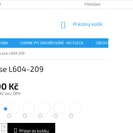
U
Přihlášení
NÁKUPNÍ
Prázdný košík
KOŠÍK
ROBA
CHEMIE PO GRAVÍROVÁNÍ - NO FLECK
OBCHODNÍ PODMÍNK
oLase L604-209
ase L604-209
00 Kč
 Kč bez DPH
Přidat do košíku