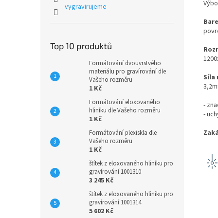
Výbo
vygravirujeme
Bare
povr
Top 10 produktů
Rozm
1200
Formátování dvouvrstvého
materiálu pro gravírování dle
Síla
Vašeho rozměru
3,2
1 Kč
Formátování eloxovaného
- zna
hliníku dle Vašeho rozměru
- uc
1 Kč
Zaká
Formátování plexiskla dle
Vašeho rozměru
1 Kč
štítek z eloxovaného hliníku pro
gravírování 1001310
3 245 Kč
štítek z eloxovaného hliníku pro
gravírování 1001314
5 602 Kč