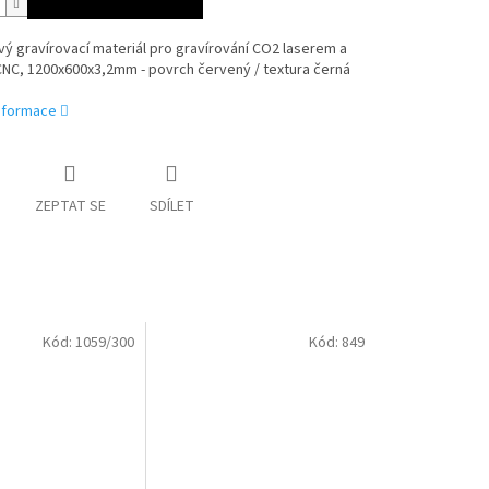
ý gravírovací materiál pro gravírování CO2 laserem a
CNC, 1200x600x3,2mm - povrch červený / textura černá
informace
ZEPTAT SE
SDÍLET
Kód:
1059/300
Kód:
849