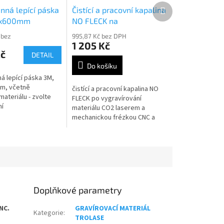
Další
nná lepící páska
Čistící a pracovní kapalina
produkt
0x600mm
NO FLECK na
odgravírovaný materiál
 bez
995,87 Kč bez DPH
1 205 Kč
Kč
DETAIL
Do košíku
á lepící páska 3M,
m, včetně
čistící a pracovní kapalina NO
ateriálu - zvolte
FLECK po vygravírování
í
materiálu CO2 laserem a
mechanickou frézkou CNC a
vláknovým laserem, obsah
500ml
Doplňkové parametry
NC.
GRAVÍROVACÍ MATERIÁL
Kategorie
:
TROLASE