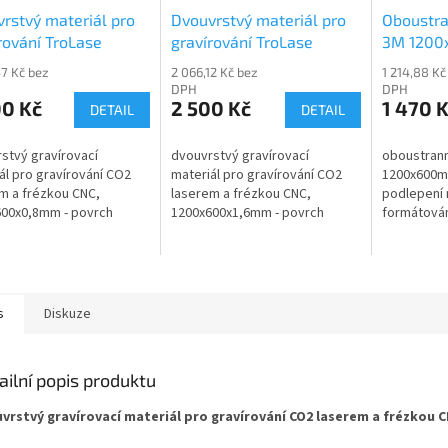
rstvý materiál pro
Dvouvrstvý materiál pro
Oboustra
rování TroLase
gravírování TroLase
3M 120
-203
L604-206
47 Kč bez
2 066,12 Kč bez
1 214,88 Kč
DPH
DPH
00 Kč
2 500 Kč
1 470 
DETAIL
DETAIL
stvý gravírovací
dvouvrstvý gravírovací
oboustrann
ál pro gravírování CO2
materiál pro gravírování CO2
1200x600m
m a frézkou CNC,
laserem a frézkou CNC,
podlepení m
00x0,8mm - povrch
1200x600x1,6mm - povrch
formátován
ý / textura černá
červený / textura černá
s
Diskuze
ailní popis produktu
vrstvý gravírovací materiál pro gravírování CO2 laserem a frézkou C