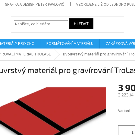
GRAFIKA A DESIGN PETER PAVLOVIČ
VZORUJEME JIŽ OD JEDNOHO KUS
HLEDAT
MATERIÁLY PRO CNC
FORMÁTOVÁNÍ MATERIÁLU
ZAKÁZKOVÁ VÝ
ÍROVACÍ MATERIÁL TROLASE
Dvouvrstvý materiál pro gravírování Tr
vrstvý materiál pro gravírování TroL
3 9
3 223,14
Měrná
cena:
Varianta