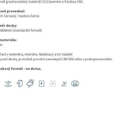
rně gravírovatelný materiál CO2 laserem a frézkou CNC.
vné provedení:
ch červený / textura černá
ěr desky:
x600mm (standardní formát)
 materiálu:
mm
čení v exteriéru, interiéru. Nelámavý a UV stabilní
hycení desky je možné provést samolepící 3M fólií nebo vysokopevnostním
zkový formát - na dotaz.