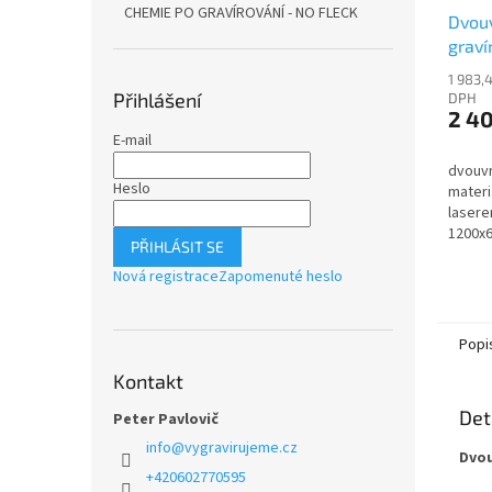
CHEMIE PO GRAVÍROVÁNÍ - NO FLECK
Dvouv
graví
L604
1 983,
Přihlášení
DPH
2 4
E-mail
dvouvr
Heslo
materi
lasere
1200x6
PŘIHLÁSIT SE
červen
Nová registrace
Zapomenuté heslo
Popi
Kontakt
Det
Peter Pavlovič
info
@
vygravirujeme.cz
Dvou
+420602770595