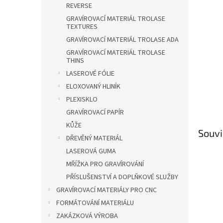
n
REVERSE
e
GRAVÍROVACÍ MATERIÁL TROLASE
l
TEXTURES
GRAVÍROVACÍ MATERIÁL TROLASE ADA
GRAVÍROVACÍ MATERIÁL TROLASE
THINS
LASEROVÉ FÓLIE
ELOXOVANÝ HLINÍK
PLEXISKLO
GRAVÍROVACÍ PAPÍR
KŮŽE
Souvi
DŘEVĚNÝ MATERIÁL
LASEROVÁ GUMA
MŘÍŽKA PRO GRAVÍROVÁNÍ
PŘÍSLUŠENSTVÍ A DOPLŇKOVÉ SLUŽBY
GRAVÍROVACÍ MATERIÁLY PRO CNC
FORMÁTOVÁNÍ MATERIÁLU
ZAKÁZKOVÁ VÝROBA