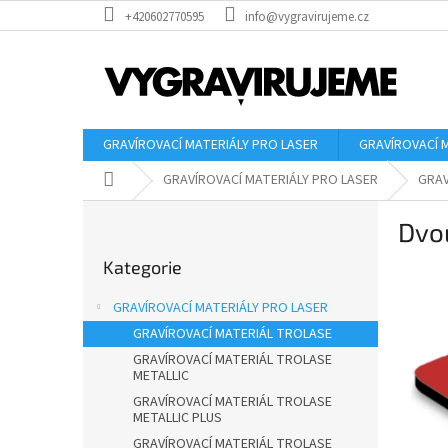
Přejít
+420602770595
info@vygravirujeme.cz
na
obsah
GRAVÍROVACÍ MATERIÁLY PRO LASER
GRAVÍROVACÍ 
Domů
GRAVÍROVACÍ MATERIÁLY PRO LASER
GRAV
P
Dvou
o
Přeskočit
s
Kategorie
kategorie
t
r
GRAVÍROVACÍ MATERIÁLY PRO LASER
a
GRAVÍROVACÍ MATERIÁL TROLASE
n
GRAVÍROVACÍ MATERIÁL TROLASE
n
METALLIC
í
GRAVÍROVACÍ MATERIÁL TROLASE
p
METALLIC PLUS
a
GRAVÍROVACÍ MATERIÁL TROLASE