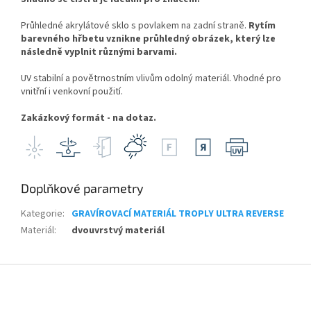
Průhledné akrylátové sklo s povlakem na zadní straně.
Rytím
barevného hřbetu vznikne průhledný obrázek, který lze
následně vyplnit různými barvami.
UV stabilní a povětrnostním vlivům odolný materiál. Vhodné pro
vnitřní i venkovní použití.
Zakázkový formát - na dotaz.
Doplňkové parametry
Kategorie
:
GRAVÍROVACÍ MATERIÁL TROPLY ULTRA REVERSE
Materiál
:
dvouvrstvý materiál
Z
á
p