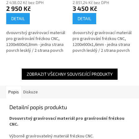
2 438,02 Kč bez DPH
2 851,24 Kč bez DPH
2 950 Kč
3 450 Kč
DETAIL
DETAIL
dvouvrstvý gravírovací materiál
dvouvrstvý gravírovací materiál
pro gravírování frézkou CNC,
pro gravírování frézkou CNC,
1200x600x0,8mm - jedna strana
1200x600x1,6mm - jedna strana
povrch lesklý / 2 strana povrch
povrch lesklý / 2 strana povrch
matný / textura čirá
matný / textura čirá
ZOBRAZIT VŠECHNY SOUVISEJÍCÍ PRODUKTY
Popis
Diskuze
Detailní popis produktu
Dvouvrstvý gravírovací materiál pro gravírování frézkou
CNC.
Výborně gravírovatelný materiál frézkou CNC.