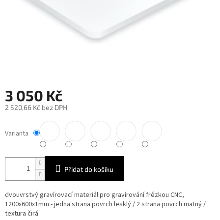
3 050 Kč
2 520,66 Kč bez DPH
Měrná
cena:
Varianta
Přidat do košíku
dvouvrstvý gravírovací materiál pro gravírování frézkou CNC,
1200x600x1mm - jedna strana povrch lesklý / 2 strana povrch matný /
textura čirá