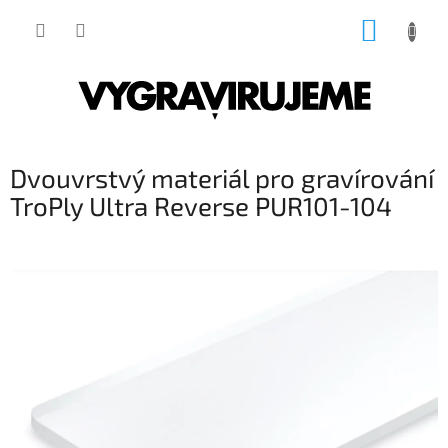
Přejít
NÁKUP
na
obsah
KOŠÍK
Dvouvrstvý materiál pro gravírování
TroPly Ultra Reverse PUR101-104