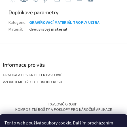
Doplňkové parametry
Kategorie
:
GRAVÍROVACÍ MATERIÁL TROPLY ULTRA
Materiál
:
dvouvrstvý materiál
Z
á
p
a
Informace pro vás
t
GRAFIKA A DESIGN PETER PAVLOVIČ
í
VZORUJEME JIŽ OD JEDNOHO KUSU
PAVLOVIČ GROUP
KOMPOZITNÍ ROŠTY A POKLOPY PRO NÁROČNÉ APLIKACE
VYGRAVÍRUJEME
PROMINELI
Tento web používá soubory cookie. Dalším procházením