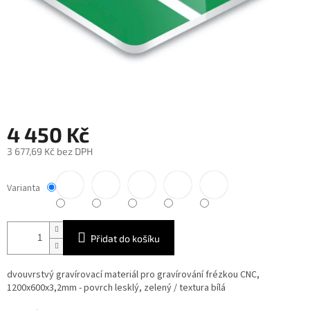
4 450 Kč
3 677,69 Kč bez DPH
Měrná
cena:
Varianta
Přidat do košíku
dvouvrstvý gravírovací materiál pro gravírování frézkou CNC,
1200x600x3,2mm - povrch lesklý, zelený / textura bílá