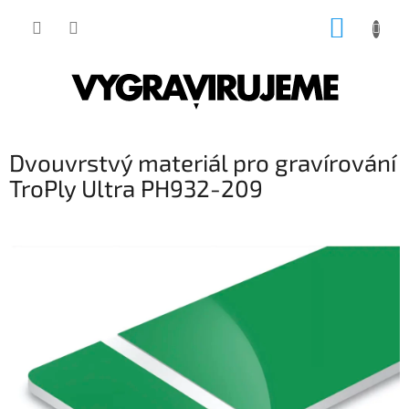
Přejít
NÁKUP
na
obsah
KOŠÍK
Dvouvrstvý materiál pro gravírování
TroPly Ultra PH932-209