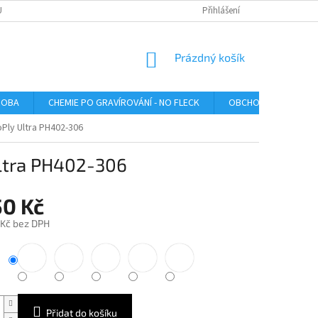
U
Přihlášení
NÁKUPNÍ
Prázdný košík
KOŠÍK
ROBA
CHEMIE PO GRAVÍROVÁNÍ - NO FLECK
OBCHODNÍ PODMÍNK
oPly Ultra PH402-306
 Ultra PH402-306
50 Kč
 Kč bez DPH
Přidat do košíku