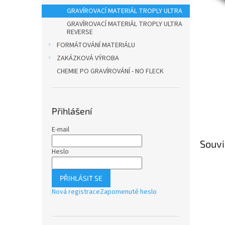
n
GRAVÍROVACÍ MATERIÁL TROPLY ULTRA
e
l
GRAVÍROVACÍ MATERIÁL TROPLY ULTRA
REVERSE
FORMÁTOVÁNÍ MATERIÁLU
ZAKÁZKOVÁ VÝROBA
CHEMIE PO GRAVÍROVÁNÍ - NO FLECK
Přihlášení
E-mail
Souvi
Heslo
PŘIHLÁSIT SE
Nová registrace
Zapomenuté heslo