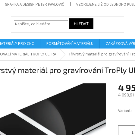
GRAFIKA A DESIGN PETER PAVLOVIČ
VZORUJEME JIŽ OD JEDNOHO KUS
HLEDAT
MATERIÁLY PRO CNC
FORMÁTOVÁNÍ MATERIÁLU
ZAKÁZKOVÁ VÝ
OVACÍ MATERIÁL TROPLY ULTRA
Třívrstvý materiál pro gravírování Tr
rstvý materiál pro gravírování TroPly
4 9
4 090,91
Měrná
cena:
Varianta