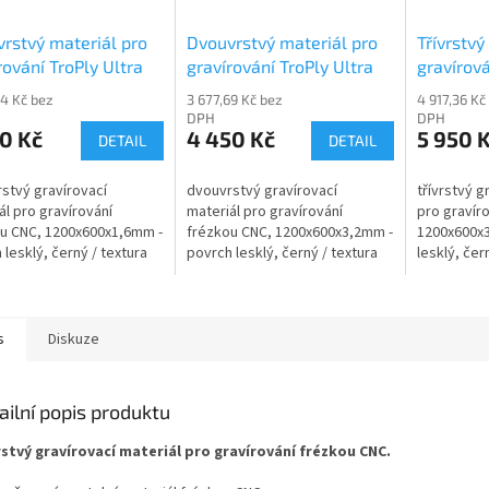
rstvý materiál pro
Dvouvrstvý materiál pro
Třívrstvý
rování TroPly Ultra
gravírování TroPly Ultra
gravírová
2-206
PH402-209
PH402-3
24 Kč bez
3 677,69 Kč bez
4 917,36 Kč
DPH
DPH
0 Kč
4 450 Kč
5 950 
DETAIL
DETAIL
stvý gravírovací
dvouvrstvý gravírovací
třívrstvý g
ál pro gravírování
materiál pro gravírování
pro gravír
u CNC, 1200x600x1,6mm -
frézkou CNC, 1200x600x3,2mm -
1200x600x
 lesklý, černý / textura
povrch lesklý, černý / textura
lesklý, čern
bílá
podklad če
s
Diskuze
ailní popis produktu
rstvý gravírovací materiál pro gravírování frézkou CNC.