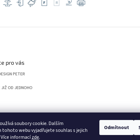
e pro vás
DESIGN PETER
 JIŽ OD JEDNOHO
UP
KOMPOZITNÍ ROŠTY A POKLOPY PRO NÁROČNÉ APLIKACE
VYGRAVÍRUJ
užívá soubory cookie. Dalším
Odmítnout
tohoto webu vyjadřujete souhlas s jejich
 Více informací
zde
.