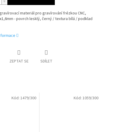
 gravírovací materiál pro gravírování frézkou CNC,
1,6mm - povrch lesklý, černý / textura bílá / podklad
informace
ZEPTAT SE
SDÍLET
Kód:
1479/300
Kód:
1059/300