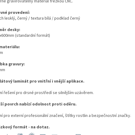
rně gravírovatelný materiál frézkou CNC.
vné provedení:
h lesklý, černý / textura bílá / podklad černý
ěr desky:
x600mm (standardní formát)
 materiálu:
mm
bka gravury:
0mm
látový laminát pro vnitřní i vnější aplikace.
ní řešení pro drsné prostředí se silnějším uzávěrem.
ší povrch nabízí odolnost proti oděru.
ní pro externí profesionální značení, štítky rostlin a bezpečnostní značky.
zkový formát - na dotaz.