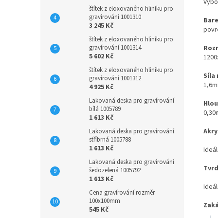
Výbo
štítek z eloxovaného hliníku pro
gravírování 1001310
Bare
3 245 Kč
povrc
štítek z eloxovaného hliníku pro
gravírování 1001314
Rozm
5 602 Kč
1200
štítek z eloxovaného hliníku pro
Síla
gravírování 1001312
1,6
4 925 Kč
Lakovaná deska pro gravírování
Hlou
bílá 1005789
0,3
1 613 Kč
Akry
Lakovaná deska pro gravírování
stříbrná 1005788
1 613 Kč
Ideál
Lakovaná deska pro gravírování
Tvrd
šedozelená 1005792
1 613 Kč
Ideál
Cena gravírování rozměr
100x100mm
Zaká
545 Kč