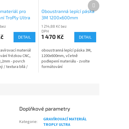
Další
produkt
 materiál pro
Oboustranná lepící páska
ní TroPly Ultra
3M 1200x600mm
09
 bez
1 214,88 Kč bez
DPH
Kč
1 470 Kč
DETAIL
DETAIL
ravírovací materiál
oboustranná lepící páska 3M,
ování frézkou CNC,
1200x600mm, včetně
3,2mm - povrch
podlepení materiálu - zvolte
ý / textura bílá /
formátování
rný
Doplňkové parametry
GRAVÍROVACÍ MATERIÁL
Kategorie
:
TROPLY ULTRA