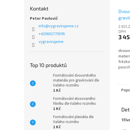
Kontakt
Dvouv
graví
Peter Pavlovič
PH40
info
@
vygravirujeme.cz
2 851,
DPH
+420602770595
3 45
vygravirujeme
dvouvr
materi
frézko
Top 10 produktů
povrch
bílá
Formátování dvouvrstvého
materiálu pro gravírování dle
Vašeho rozměru
Popi
1 Kč
Formátování eloxovaného
hliníku dle Vašeho rozměru
1 Kč
Det
Formátování plexiskla dle
Třív
Vašeho rozměru
1 Kč