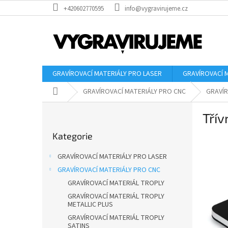
Přejít
+420602770595
info@vygravirujeme.cz
na
obsah
GRAVÍROVACÍ MATERIÁLY PRO LASER
GRAVÍROVACÍ 
Domů
GRAVÍROVACÍ MATERIÁLY PRO CNC
GRAVÍR
P
Třív
o
Přeskočit
s
Kategorie
kategorie
t
r
GRAVÍROVACÍ MATERIÁLY PRO LASER
a
GRAVÍROVACÍ MATERIÁLY PRO CNC
n
GRAVÍROVACÍ MATERIÁL TROPLY
n
í
GRAVÍROVACÍ MATERIÁL TROPLY
METALLIC PLUS
p
GRAVÍROVACÍ MATERIÁL TROPLY
a
SATINS