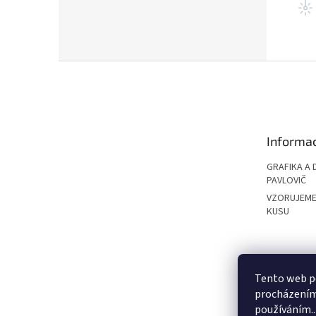
Z
á
p
a
t
Informac
í
GRAFIKA A 
PAVLOVIČ
VZORUJEME
KUSU
PAVLOVIČ GRO
Tento web po
procházením 
používáním..