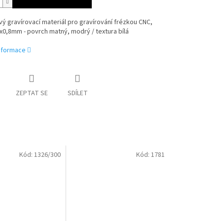
ý gravírovací materiál pro gravírování frézkou CNC,
0,8mm - povrch matný, modrý / textura bílá
informace
ZEPTAT SE
SDÍLET
Kód:
1326/300
Kód:
1781