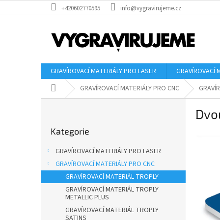
Přejít
+420602770595
info@vygravirujeme.cz
na
obsah
GRAVÍROVACÍ MATERIÁLY PRO LASER
GRAVÍROVACÍ 
Domů
GRAVÍROVACÍ MATERIÁLY PRO CNC
GRAVÍR
P
Dvou
o
Přeskočit
s
Kategorie
kategorie
t
r
GRAVÍROVACÍ MATERIÁLY PRO LASER
a
GRAVÍROVACÍ MATERIÁLY PRO CNC
n
GRAVÍROVACÍ MATERIÁL TROPLY
n
í
GRAVÍROVACÍ MATERIÁL TROPLY
METALLIC PLUS
p
GRAVÍROVACÍ MATERIÁL TROPLY
a
SATINS