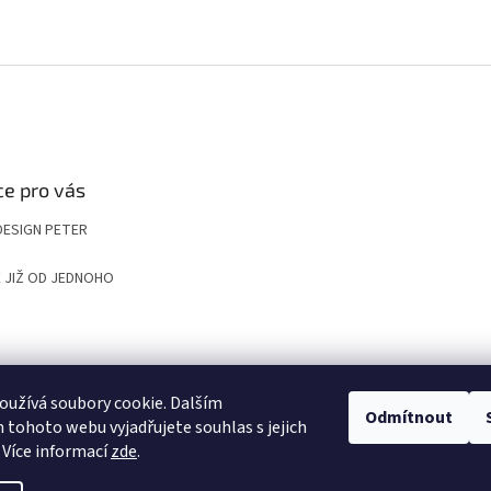
e pro vás
DESIGN PETER
 JIŽ OD JEDNOHO
UP
KOMPOZITNÍ ROŠTY A POKLOPY PRO NÁROČNÉ APLIKACE
VYGRAVÍRUJ
užívá soubory cookie. Dalším
Odmítnout
tohoto webu vyjadřujete souhlas s jejich
 Více informací
zde
.