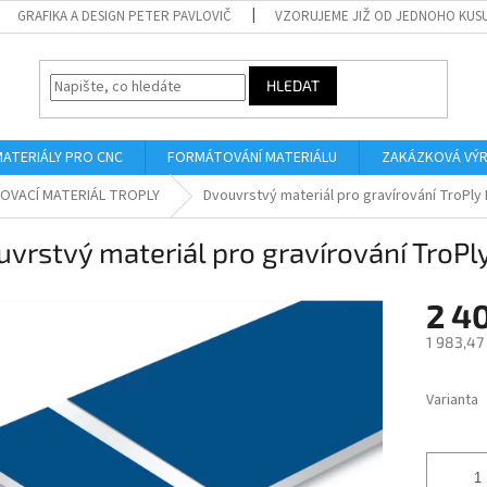
GRAFIKA A DESIGN PETER PAVLOVIČ
VZORUJEME JIŽ OD JEDNOHO KUS
HLEDAT
MATERIÁLY PRO CNC
FORMÁTOVÁNÍ MATERIÁLU
ZAKÁZKOVÁ VÝ
OVACÍ MATERIÁL TROPLY
Dvouvrstvý materiál pro gravírování TroPly
vrstvý materiál pro gravírování TroPl
2 4
1 983,47
Měrná
cena:
Varianta