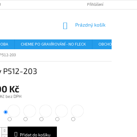
U
Přihlášení
NÁKUPNÍ
Prázdný košík
KOŠÍK
ROBA
CHEMIE PO GRAVÍROVÁNÍ - NO FLECK
OBCHODNÍ PODMÍNK
 P512-203
y P512-203
00 Kč
 Kč bez DPH
Přidat do košíku