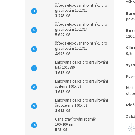
Výbo
štítek z eloxovaného hliníku pro
gravírování 1001310
Bare
3 245 Kč
povr
štítek z eloxovaného hliníku pro
gravírování 1001314
Rozm
5 602 Kč
1200
štítek z eloxovaného hliníku pro
Síla
gravírování 1001312
0,8
4 925 Kč
Lakovaná deska pro gravírování
Vyzn
bílá 1005789
1 613 Kč
Povr
Lakovaná deska pro gravírování
stříbrná 1005788
Ideá
1 613 Kč
stupe
Lakovaná deska pro gravírování
Ideá
šedozelená 1005792
1 613 Kč
Zaká
Cena gravírování rozměr
100x100mm
545 Kč