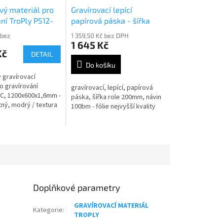
vý materiál pro
Gravírovací lepící
ní TroPly P512-
papírová páska - šířka
role 20cm návin 100bm
 bez
1 359,50 Kč bez DPH
1 645 Kč
Kč
DETAIL
Do košíku
 gravírovací
o gravírování
gravírovací, lepící, papírová
C, 1200x600x1,6mm -
páska, šířka role 200mm, návin
ný, modrý / textura
100bm - fólie nejvyšší kvality
Doplňkové parametry
GRAVÍROVACÍ MATERIÁL
Kategorie
:
TROPLY