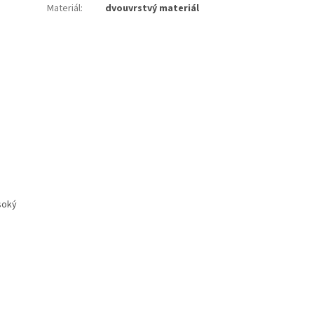
Materiál
:
dvouvrstvý materiál
soký