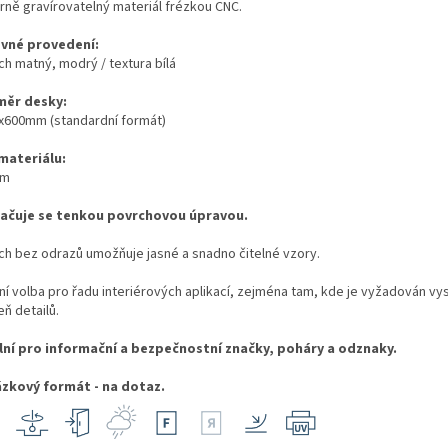
rně gravírovatelný materiál frézkou CNC.
vné provedení:
ch matný, modrý / textura bílá
ěr desky:
x600mm (standardní formát)
 materiálu:
mm
ačuje se tenkou povrchovou úpravou.
ch bez odrazů umožňuje jasné a snadno čitelné vzory.
lní volba pro řadu interiérových aplikací, zejména tam, kde je vyžadován vy
ň detailů.
lní pro informační a bezpečnostní značky, poháry a odznaky.
zkový formát - na dotaz.