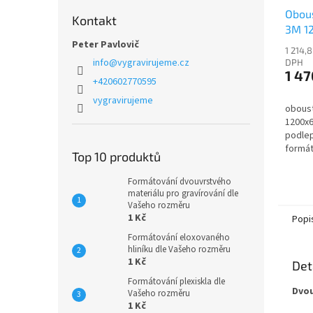
Obous
Kontakt
3M 1
Peter Pavlovič
1 214,
info
@
vygravirujeme.cz
DPH
1 47
+420602770595
vygravirujeme
oboust
1200x
podlep
formát
Top 10 produktů
Formátování dvouvrstvého
materiálu pro gravírování dle
Vašeho rozměru
1 Kč
Popi
Formátování eloxovaného
hliníku dle Vašeho rozměru
1 Kč
Det
Formátování plexiskla dle
Dvou
Vašeho rozměru
1 Kč