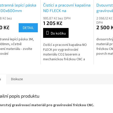
tranná lepící páska
Čistící a pracovní kapalina
Dvouvrst
200x600mm
NO FLECK na
gravírová
odgravírovaný materiál
206
88 Kč bez
995,87 Kč bez DPH
2 066,12 Kč
1 205 Kč
DPH
0 Kč
2 500 
DETAIL
Do košíku
ranná lepící páska 3M,
dvouvrstvý
600mm, včetně
materiál pr
čistící a pracovní kapalina NO
ení materiálu - zvolte
frézkou CN
FLECK po vygravírování
ování
povrch mat
materiálu CO2 laserem a
bílá
mechanickou frézkou CNC a
vláknovým laserem, obsah
500ml
s
Diskuze
ailní popis produktu
vrstvý gravírovací materiál pro gravírování frézkou CNC.