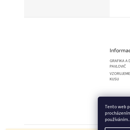
Z
á
p
a
t
Informac
í
GRAFIKA A 
PAVLOVIČ
VZORUJEME
KUSU
PAVLOVIČ GRO
Tento web po
procházením 
používáním..