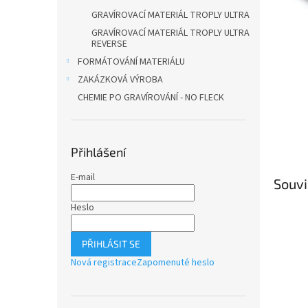
n
GRAVÍROVACÍ MATERIÁL TROPLY ULTRA
e
l
GRAVÍROVACÍ MATERIÁL TROPLY ULTRA
REVERSE
FORMÁTOVÁNÍ MATERIÁLU
ZAKÁZKOVÁ VÝROBA
CHEMIE PO GRAVÍROVÁNÍ - NO FLECK
Přihlášení
E-mail
Souvi
Heslo
PŘIHLÁSIT SE
Nová registrace
Zapomenuté heslo