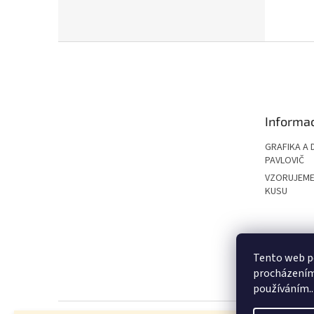
Z
á
p
a
t
Informac
í
GRAFIKA A 
PAVLOVIČ
VZORUJEME
KUSU
PAVLOVIČ GRO
Tento web po
procházením 
používáním..