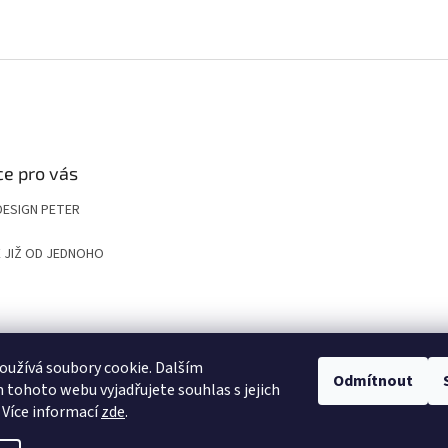
e pro vás
DESIGN PETER
 JIŽ OD JEDNOHO
UP
KOMPOZITNÍ ROŠTY A POKLOPY PRO NÁROČNÉ APLIKACE
VYGRAVÍRUJ
užívá soubory cookie. Dalším
Odmítnout
tohoto webu vyjadřujete souhlas s jejich
 Více informací
zde
.