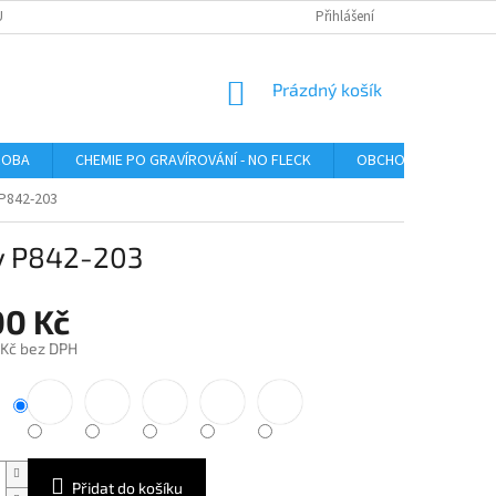
U
Přihlášení
NÁKUPNÍ
Prázdný košík
KOŠÍK
ROBA
CHEMIE PO GRAVÍROVÁNÍ - NO FLECK
OBCHODNÍ PODMÍNK
 P842-203
ly P842-203
00 Kč
 Kč bez DPH
Přidat do košíku