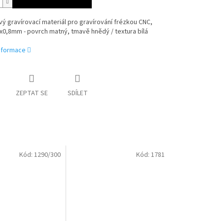
ý gravírovací materiál pro gravírování frézkou CNC,
0,8mm - povrch matný, tmavě hnědý / textura bílá
informace
ZEPTAT SE
SDÍLET
Kód:
1290/300
Kód:
1781