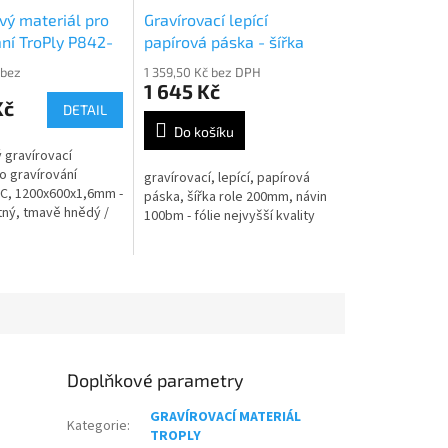
vý materiál pro
Gravírovací lepící
ání TroPly P842-
papírová páska - šířka
role 20cm návin 100bm
 bez
1 359,50 Kč bez DPH
1 645 Kč
Kč
DETAIL
Do košíku
 gravírovací
o gravírování
gravírovací, lepící, papírová
C, 1200x600x1,6mm -
páska, šířka role 200mm, návin
ný, tmavě hnědý /
100bm - fólie nejvyšší kvality
á
Doplňkové parametry
GRAVÍROVACÍ MATERIÁL
Kategorie
:
TROPLY