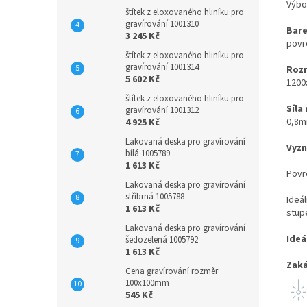
Výbo
štítek z eloxovaného hliníku pro
gravírování 1001310
Bare
3 245 Kč
povr
štítek z eloxovaného hliníku pro
gravírování 1001314
Rozm
5 602 Kč
1200
štítek z eloxovaného hliníku pro
Síla
gravírování 1001312
0,8
4 925 Kč
Lakovaná deska pro gravírování
Vyzn
bílá 1005789
1 613 Kč
Povr
Lakovaná deska pro gravírování
stříbrná 1005788
Ideá
1 613 Kč
stupe
Lakovaná deska pro gravírování
Ideá
šedozelená 1005792
1 613 Kč
Zaká
Cena gravírování rozměr
100x100mm
545 Kč