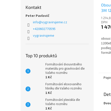
Obous
Kontakt
3M 1
Peter Pavlovič
1 214,
info
@
vygravirujeme.cz
DPH
1 47
+420602770595
vygravirujeme
oboust
1200x
podlep
formát
Top 10 produktů
Formátování dvouvrstvého
materiálu pro gravírování dle
Vašeho rozměru
1 Kč
Popi
Formátování eloxovaného
hliníku dle Vašeho rozměru
1 Kč
Det
Formátování plexiskla dle
Dvou
Vašeho rozměru
1 Kč