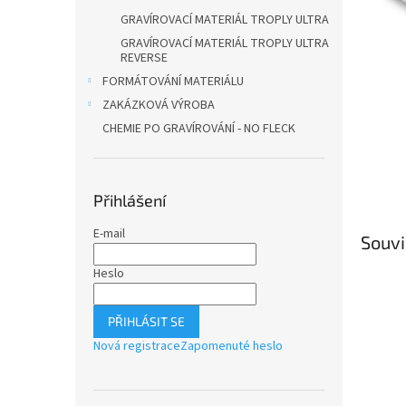
n
GRAVÍROVACÍ MATERIÁL TROPLY ULTRA
e
l
GRAVÍROVACÍ MATERIÁL TROPLY ULTRA
REVERSE
FORMÁTOVÁNÍ MATERIÁLU
ZAKÁZKOVÁ VÝROBA
CHEMIE PO GRAVÍROVÁNÍ - NO FLECK
Přihlášení
E-mail
Souvi
Heslo
PŘIHLÁSIT SE
Nová registrace
Zapomenuté heslo