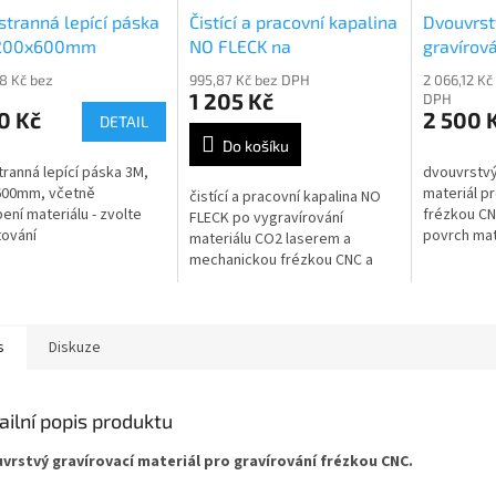
tranná lepící páska
Čistící a pracovní kapalina
Dvouvrst
200x600mm
NO FLECK na
gravírov
odgravírovaný materiál
206
88 Kč bez
995,87 Kč bez DPH
2 066,12 Kč
1 205 Kč
DPH
0 Kč
2 500 
DETAIL
Do košíku
ranná lepící páska 3M,
dvouvrstvý
600mm, včetně
materiál pr
čistící a pracovní kapalina NO
ení materiálu - zvolte
frézkou CN
FLECK po vygravírování
ování
povrch mat
materiálu CO2 laserem a
textura bíl
mechanickou frézkou CNC a
vláknovým laserem, obsah
500ml
s
Diskuze
ailní popis produktu
vrstvý gravírovací materiál pro gravírování frézkou CNC.