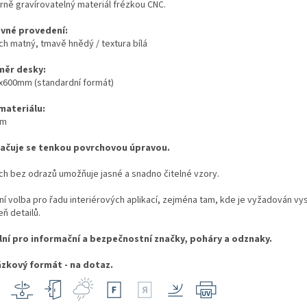
rně gravírovatelný materiál frézkou CNC.
vné provedení:
ch matný, tmavě hnědý / textura bílá
ěr desky:
x600mm (standardní formát)
 materiálu:
mm
ačuje se tenkou povrchovou úpravou.
ch bez odrazů umožňuje jasné a snadno čitelné vzory.
lní volba pro řadu interiérových aplikací, zejména tam, kde je vyžadován vy
ň detailů.
lní pro informační a bezpečnostní značky, poháry a odznaky.
zkový formát - na dotaz.