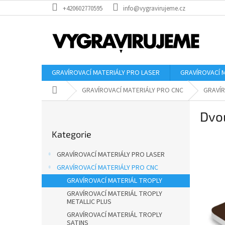
Přejít
+420602770595
info@vygravirujeme.cz
na
obsah
GRAVÍROVACÍ MATERIÁLY PRO LASER
GRAVÍROVACÍ 
Domů
GRAVÍROVACÍ MATERIÁLY PRO CNC
GRAVÍR
P
Dvou
o
Přeskočit
s
Kategorie
kategorie
t
r
GRAVÍROVACÍ MATERIÁLY PRO LASER
a
GRAVÍROVACÍ MATERIÁLY PRO CNC
n
GRAVÍROVACÍ MATERIÁL TROPLY
n
í
GRAVÍROVACÍ MATERIÁL TROPLY
METALLIC PLUS
p
GRAVÍROVACÍ MATERIÁL TROPLY
a
SATINS