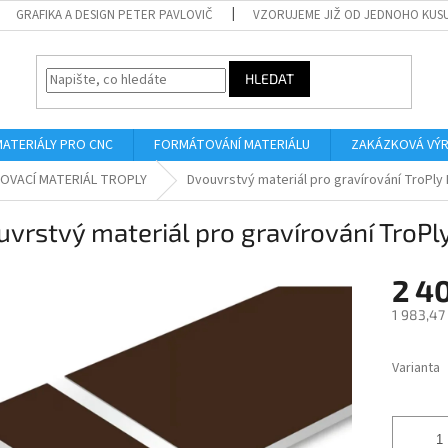
GRAFIKA A DESIGN PETER PAVLOVIČ
VZORUJEME JIŽ OD JEDNOHO KUS
HLEDAT
MATERIÁLY PRO CNC
FORMÁTOVÁNÍ MATERIÁLU
ZAKÁZKOVÁ VÝ
OVACÍ MATERIÁL TROPLY
Dvouvrstvý materiál pro gravírování TroPly
vrstvý materiál pro gravírování TroP
2 4
1 983,47
Měrná
cena:
Varianta