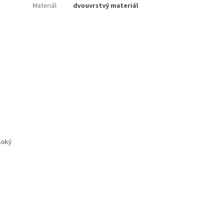
Materiál
:
dvouvrstvý materiál
soký