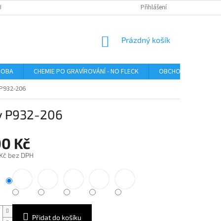
U
Přihlášení
NÁKUPNÍ
Prázdný košík
KOŠÍK
ROBA
CHEMIE PO GRAVÍROVÁNÍ - NO FLECK
OBCHODNÍ PODMÍNK
 P932-206
ly P932-206
00 Kč
 Kč bez DPH
Přidat do košíku