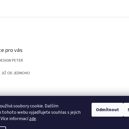
e pro vás
DESIGN PETER
 JIŽ OD JEDNOHO
UP
KOMPOZITNÍ ROŠTY A POKLOPY PRO NÁROČNÉ APLIKACE
VYGRAVÍRUJ
užívá soubory cookie. Dalším
Odmítnout
tohoto webu vyjadřujete souhlas s jejich
 Více informací
zde
.