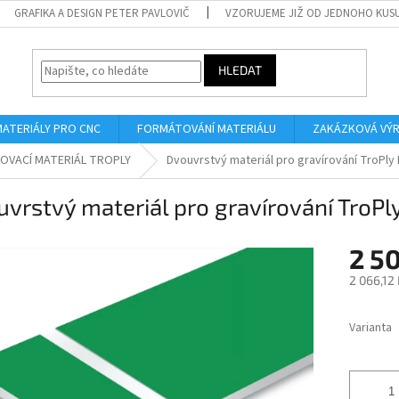
GRAFIKA A DESIGN PETER PAVLOVIČ
VZORUJEME JIŽ OD JEDNOHO KUS
HLEDAT
MATERIÁLY PRO CNC
FORMÁTOVÁNÍ MATERIÁLU
ZAKÁZKOVÁ VÝ
OVACÍ MATERIÁL TROPLY
Dvouvrstvý materiál pro gravírování TroPly
vrstvý materiál pro gravírování TroP
2 5
2 066,12
Měrná
cena:
Varianta