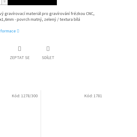
ý gravírovací materiál pro gravírování frézkou CNC,
1,6mm - povrch matný, zelený / textura bílá
informace
ZEPTAT SE
SDÍLET
Kód:
1278/300
Kód:
1781