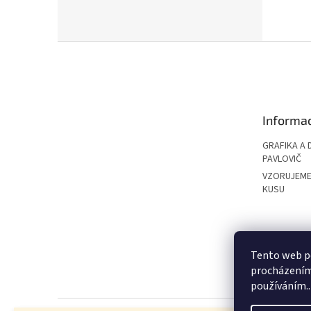
Z
á
p
a
t
Informac
í
GRAFIKA A 
PAVLOVIČ
VZORUJEME
KUSU
PAVLOVIČ GRO
Tento web po
procházením 
používáním..