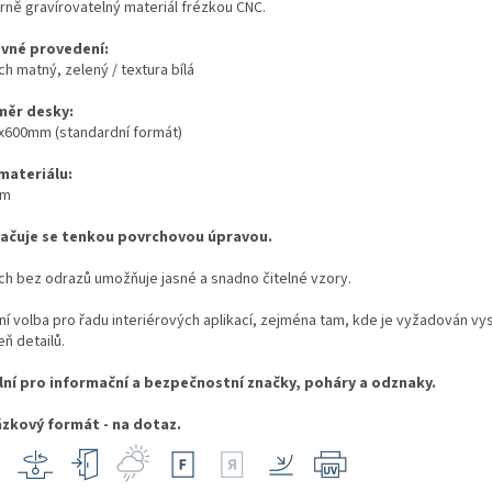
rně gravírovatelný materiál frézkou CNC.
vné provedení:
h matný, zelený / textura bílá
ěr desky:
x600mm (standardní formát)
 materiálu:
mm
ačuje se tenkou povrchovou úpravou.
ch bez odrazů umožňuje jasné a snadno čitelné vzory.
lní volba pro řadu interiérových aplikací, zejména tam, kde je vyžadován vy
ň detailů.
lní pro informační a bezpečnostní značky, poháry a odznaky.
zkový formát - na dotaz.