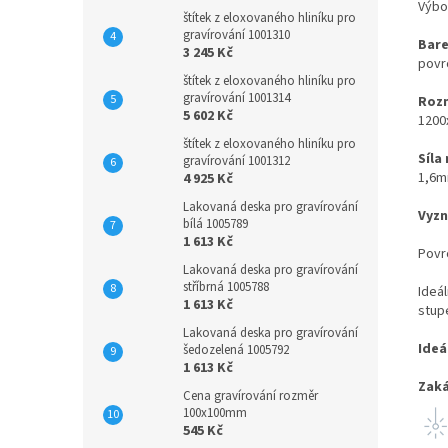
Výbo
štítek z eloxovaného hliníku pro
gravírování 1001310
Bare
3 245 Kč
povrc
štítek z eloxovaného hliníku pro
gravírování 1001314
Rozm
5 602 Kč
1200
štítek z eloxovaného hliníku pro
Síla
gravírování 1001312
1,6
4 925 Kč
Lakovaná deska pro gravírování
Vyzn
bílá 1005789
1 613 Kč
Povr
Lakovaná deska pro gravírování
stříbrná 1005788
Ideá
1 613 Kč
stupe
Lakovaná deska pro gravírování
Ideá
šedozelená 1005792
1 613 Kč
Zaká
Cena gravírování rozměr
100x100mm
545 Kč