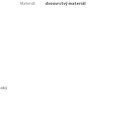
Materiál
:
dvouvrstvý materiál
soký