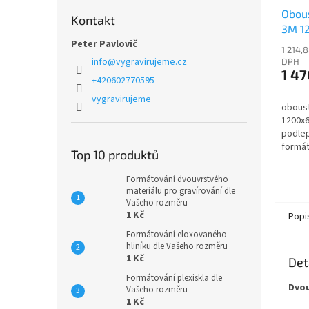
Obous
Kontakt
3M 1
Peter Pavlovič
1 214,
info
@
vygravirujeme.cz
DPH
1 47
+420602770595
vygravirujeme
oboust
1200x
podlep
formát
Top 10 produktů
Formátování dvouvrstvého
materiálu pro gravírování dle
Vašeho rozměru
1 Kč
Popi
Formátování eloxovaného
hliníku dle Vašeho rozměru
1 Kč
Det
Formátování plexiskla dle
Dvou
Vašeho rozměru
1 Kč