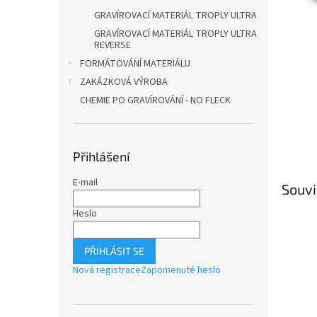
n
GRAVÍROVACÍ MATERIÁL TROPLY ULTRA
e
l
GRAVÍROVACÍ MATERIÁL TROPLY ULTRA
REVERSE
FORMÁTOVÁNÍ MATERIÁLU
ZAKÁZKOVÁ VÝROBA
CHEMIE PO GRAVÍROVÁNÍ - NO FLECK
Přihlášení
E-mail
Souvi
Heslo
PŘIHLÁSIT SE
Nová registrace
Zapomenuté heslo