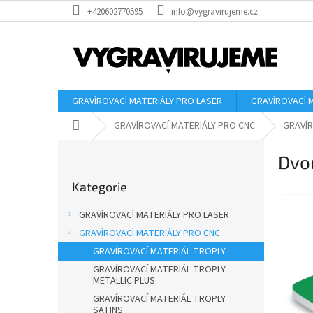
Přejít
+420602770595
info@vygravirujeme.cz
na
obsah
GRAVÍROVACÍ MATERIÁLY PRO LASER
GRAVÍROVACÍ 
Domů
GRAVÍROVACÍ MATERIÁLY PRO CNC
GRAVÍR
P
Dvou
o
Přeskočit
s
Kategorie
kategorie
t
r
GRAVÍROVACÍ MATERIÁLY PRO LASER
a
GRAVÍROVACÍ MATERIÁLY PRO CNC
n
GRAVÍROVACÍ MATERIÁL TROPLY
n
í
GRAVÍROVACÍ MATERIÁL TROPLY
METALLIC PLUS
p
GRAVÍROVACÍ MATERIÁL TROPLY
a
SATINS