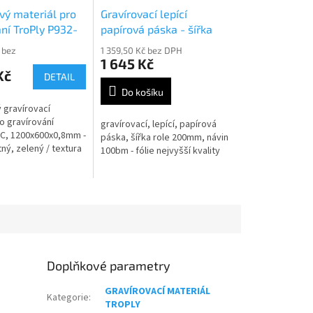
vý materiál pro
Gravírovací lepící
ní TroPly P932-
papírová páska - šířka
role 20cm návin 100bm
 bez
1 359,50 Kč bez DPH
1 645 Kč
Kč
DETAIL
Do košíku
 gravírovací
o gravírování
gravírovací, lepící, papírová
C, 1200x600x0,8mm -
páska, šířka role 200mm, návin
ný, zelený / textura
100bm - fólie nejvyšší kvality
Doplňkové parametry
GRAVÍROVACÍ MATERIÁL
Kategorie
:
TROPLY