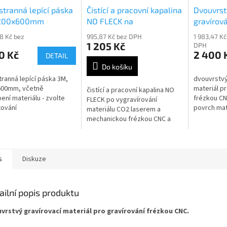
tranná lepící páska
Čistící a pracovní kapalina
Dvouvrst
200x600mm
NO FLECK na
gravírová
odgravírovaný materiál
203
88 Kč bez
995,87 Kč bez DPH
1 983,47 Kč
1 205 Kč
DPH
0 Kč
2 400 
DETAIL
Do košíku
ranná lepící páska 3M,
dvouvrstvý
600mm, včetně
materiál pr
čistící a pracovní kapalina NO
ení materiálu - zvolte
frézkou CN
FLECK po vygravírování
ování
povrch mat
materiálu CO2 laserem a
bílá
mechanickou frézkou CNC a
vláknovým laserem, obsah
500ml
s
Diskuze
ailní popis produktu
vrstvý gravírovací materiál pro gravírování frézkou CNC.