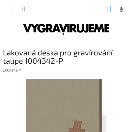
Přejít
NÁKUP
na
obsah
KOŠÍK
Lakovaná deska pro gravírování
taupe 1004342-P
1004342-P