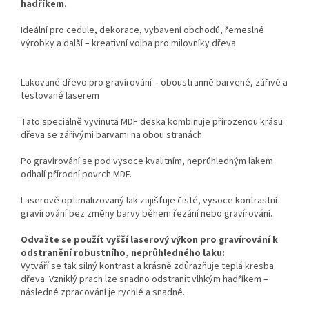
hadříkem.
Ideální pro cedule, dekorace, vybavení obchodů, řemeslné
výrobky a další – kreativní volba pro milovníky dřeva.
Lakované dřevo pro gravírování – oboustranně barvené, zářivé a
testované laserem
Tato speciálně vyvinutá MDF deska kombinuje přirozenou krásu
dřeva se zářivými barvami na obou stranách.
Po gravírování se pod vysoce kvalitním, neprůhledným lakem
odhalí přírodní povrch MDF.
Laserově optimalizovaný lak zajišťuje čisté, vysoce kontrastní
gravírování bez změny barvy během řezání nebo gravírování.
Odvažte se použít vyšší laserový výkon pro gravírování k
odstranění robustního, neprůhledného laku:
Vytváří se tak silný kontrast a krásně zdůrazňuje teplá kresba
dřeva. Vzniklý prach lze snadno odstranit vlhkým hadříkem –
následné zpracování je rychlé a snadné.