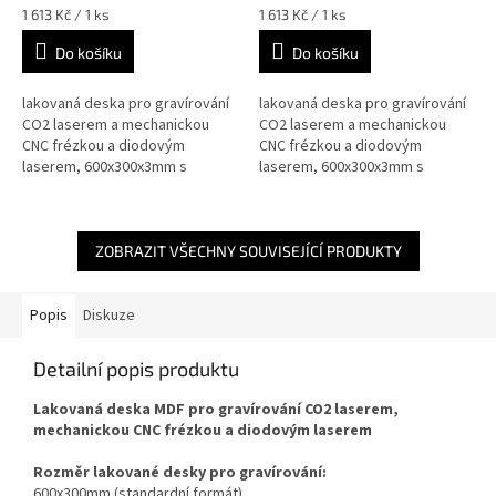
Měrná
Měrná
1 613 Kč / 1 ks
1 613 Kč / 1 ks
cena:
cena:
Do košíku
Do košíku
lakovaná deska pro gravírování
lakovaná deska pro gravírování
CO2 laserem a mechanickou
CO2 laserem a mechanickou
CNC frézkou a diodovým
CNC frézkou a diodovým
laserem, 600x300x3mm s
laserem, 600x300x3mm s
podlepením 3M fólie
podlepením 3M fólie
ZOBRAZIT VŠECHNY SOUVISEJÍCÍ PRODUKTY
Popis
Diskuze
Detailní popis produktu
Lakovaná deska MDF pro gravírování CO2 laserem,
mechanickou CNC frézkou a diodovým laserem
Rozměr lakované desky pro gravírování:
600x300mm (standardní formát)