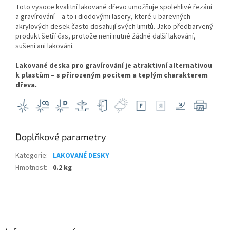
Toto vysoce kvalitní lakované dřevo umožňuje spolehlivé řezání
a gravírování – a to i diodovými lasery, které u barevných
akrylových desek často dosahují svých limitů. Jako předbarvený
produkt šetří čas, protože není nutné žádné další lakování,
sušení ani lakování.
Lakované deska pro gravírování je atraktivní alternativou
k plastům – s přirozeným pocitem a teplým charakterem
dřeva.
Doplňkové parametry
Kategorie
:
LAKOVANÉ DESKY
Hmotnost
:
0.2 kg
Z
á
p