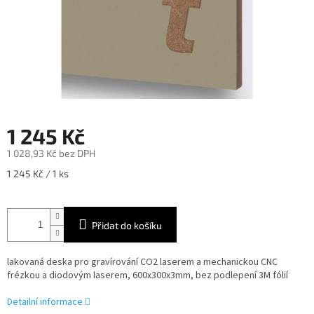
1 245 Kč
1 028,93 Kč bez DPH
Měrná
1 245 Kč / 1 ks
cena:
Přidat do košíku
lakovaná deska pro gravírování CO2 laserem a mechanickou CNC
frézkou a diodovým laserem, 600x300x3mm, bez podlepení 3M fólií
Detailní informace