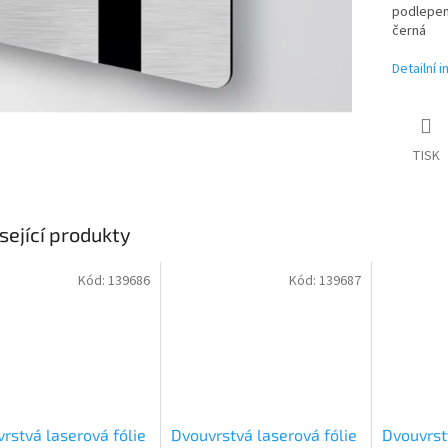
podlepen
černá
Detailní 
TISK
sející produkty
Kód:
139686
Kód:
139687
rstvá laserová fólie
Dvouvrstvá laserová fólie
Dvouvrst