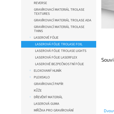
n
REVERSE
e
GRAVÍROVACÍ MATERIÁL TROLASE
l
TEXTURES
GRAVÍROVACÍ MATERIÁL TROLASE ADA
GRAVÍROVACÍ MATERIÁL TROLASE
THINS
LASEROVÉ FÓLIE
LASEROVÁ FÓLIE TROLASE FOIL
LASEROVÁ FÓLIE TROLASE LIGHTS
LASEROVÁ FÓLIE LASERFLEX
Souvi
LASEROVÉ BEZPEČNOSTNÍ FÓLIE
ELOXOVANÝ HLINÍK
PLEXISKLO
GRAVÍROVACÍ PAPÍR
KŮŽE
DŘEVĚNÝ MATERIÁL
LASEROVÁ GUMA
MŘÍŽKA PRO GRAVÍROVÁNÍ
Dvouv