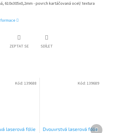
á, 610x305x0,2mm - povrch kartáčovaná ocel/ textura
informace
ZEPTAT SE
SDÍLET
Kód:
139688
Kód:
139689
Další
vá laserová fólie
Dvouvrstvá laserová fólie
produkt