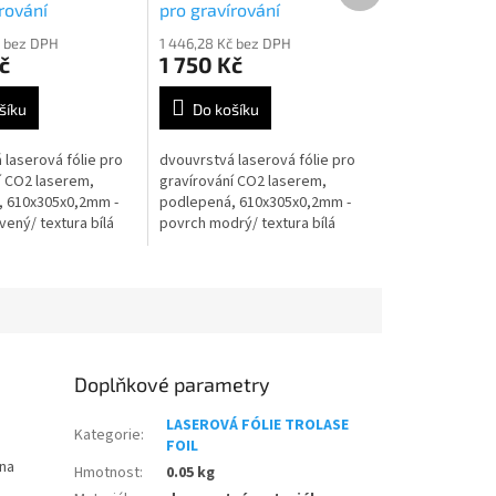
rování
pro gravírování
oil TF139688
TrolaseFoil TF139689
č bez DPH
1 446,28 Kč bez DPH
č
1 750 Kč
šíku
Do košíku
 laserová fólie pro
dvouvrstvá laserová fólie pro
í CO2 laserem,
gravírování CO2 laserem,
, 610x305x0,2mm -
podlepená, 610x305x0,2mm -
ený/ textura bílá
povrch modrý/ textura bílá
Doplňkové parametry
LASEROVÁ FÓLIE TROLASE
Kategorie
:
FOIL
 na
Hmotnost
:
0.05 kg