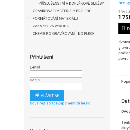
pro g
PŘÍSLUŠENSTVÍ A DOPLŇKOVÉ SLUŽBY
Trola
GRAVÍROVACÍ MATERIÁLY PRO CNC
1 446,
1 75
FORMÁTOVÁNÍ MATERIÁLU
ZAKÁZKOVÁ VÝROBA
D
CHEMIE PO GRAVÍROVÁNÍ - NO FLECK
dvouvr
gravír
podlep
Přihlášení
povrch
bílá
E-mail
Heslo
Popi
PŘIHLÁSIT SE
Det
Nová registrace
Zapomenuté heslo
Dvou
Tenk
akry