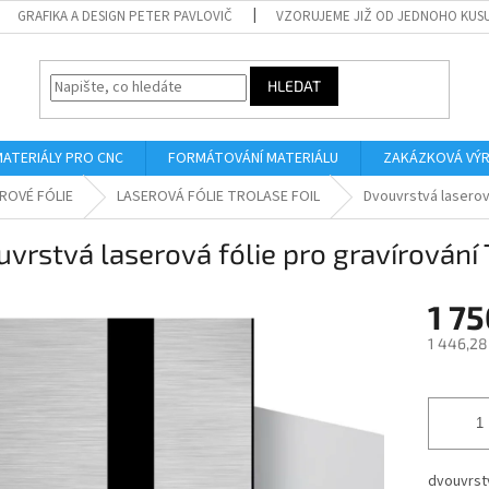
GRAFIKA A DESIGN PETER PAVLOVIČ
VZORUJEME JIŽ OD JEDNOHO KUS
HLEDAT
MATERIÁLY PRO CNC
FORMÁTOVÁNÍ MATERIÁLU
ZAKÁZKOVÁ VÝ
ROVÉ FÓLIE
LASEROVÁ FÓLIE TROLASE FOIL
Dvouvrstvá laserov
vrstvá laserová fólie pro gravírování
1 75
1 446,28
Měrná
cena:
dvouvrstv