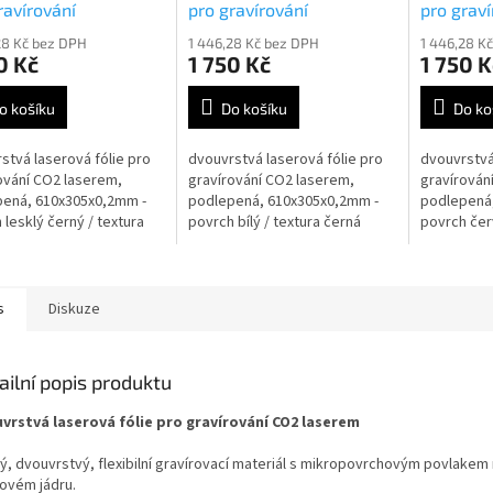
ravírování
pro gravírování
pro graví
seFoil TF139686
TrolaseFoil TF139687
TrolaseF
28 Kč bez DPH
1 446,28 Kč bez DPH
1 446,28 K
0 Kč
1 750 Kč
1 750 K
o košíku
Do košíku
Do ko
stvá laserová fólie pro
dvouvrstvá laserová fólie pro
dvouvrstvá
ování CO2 laserem,
gravírování CO2 laserem,
gravírován
ená, 610x305x0,2mm -
podlepená, 610x305x0,2mm -
podlepená
 lesklý černý / textura
povrch bílý / textura černá
povrch červ
s
Diskuze
ailní popis produktu
vrstvá laserová fólie pro gravírování CO2 laserem
ý, dvouvrstvý, flexibilní gravírovací materiál s mikropovrchovým povlakem
lovém jádru.