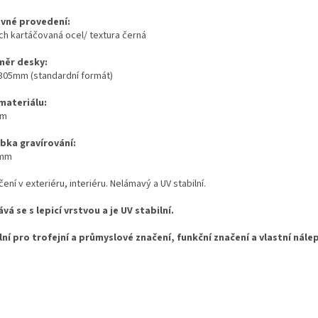
vné provedení:
ch kartáčovaná ocel/ textura černá
ěr desky:
305mm (standardní formát)
 materiálu:
mm
bka gravírování:
4mm
čení v exteriéru, interiéru. Nelámavý a UV stabilní.
vá se s lepicí vrstvou a je UV stabilní.
lní pro trofejní a průmyslové značení, funkční značení a vlastní nále