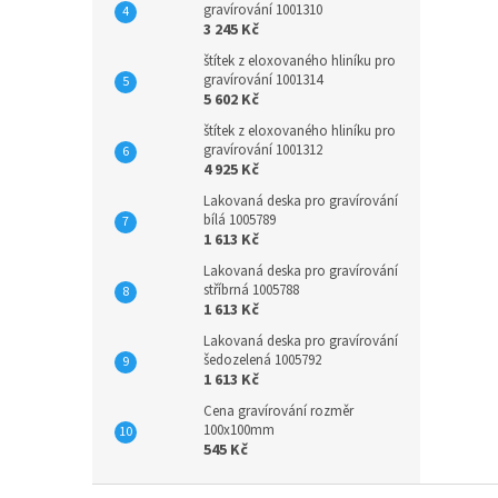
gravírování 1001310
3 245 Kč
štítek z eloxovaného hliníku pro
gravírování 1001314
5 602 Kč
štítek z eloxovaného hliníku pro
gravírování 1001312
4 925 Kč
Lakovaná deska pro gravírování
bílá 1005789
1 613 Kč
Lakovaná deska pro gravírování
stříbrná 1005788
1 613 Kč
Lakovaná deska pro gravírování
šedozelená 1005792
1 613 Kč
Cena gravírování rozměr
100x100mm
545 Kč
Z