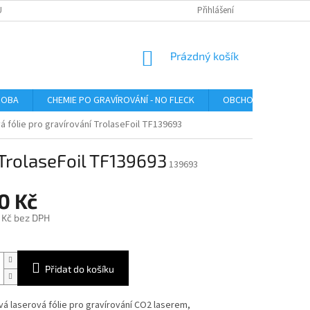
U
Přihlášení
NÁKUPNÍ
Prázdný košík
KOŠÍK
ROBA
CHEMIE PO GRAVÍROVÁNÍ - NO FLECK
OBCHODNÍ PODMÍNK
á fólie pro gravírování TrolaseFoil TF139693
 TrolaseFoil TF139693
139693
0 Kč
 Kč bez DPH
Přidat do košíku
á laserová fólie pro gravírování CO2 laserem,