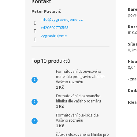
Kontakt
Bare
Peter Pavlovič
povr
info
@
vygravirujeme.cz
Rozm
+420602770595
610x
vygravirujeme
Síla
0,2
Top 10 produktů
Hlou
0,0
Formátování dvouvrstvého
materiálu pro gravírování dle
- zna
Vašeho rozměru
1 Kč
Dodá
Formátování eloxovaného
hliníku dle Vašeho rozměru
Ideá
1 Kč
Formátování plexiskla dle
Vašeho rozměru
1 Kč
štítek z eloxovaného hliníku pro