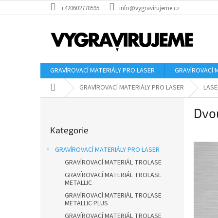
Přejít
+420602770595
info@vygravirujeme.cz
na
obsah
GRAVÍROVACÍ MATERIÁLY PRO LASER
GRAVÍROVACÍ 
Domů
GRAVÍROVACÍ MATERIÁLY PRO LASER
LASE
P
Dvou
o
Přeskočit
s
Kategorie
kategorie
t
r
GRAVÍROVACÍ MATERIÁLY PRO LASER
a
GRAVÍROVACÍ MATERIÁL TROLASE
n
GRAVÍROVACÍ MATERIÁL TROLASE
n
METALLIC
í
GRAVÍROVACÍ MATERIÁL TROLASE
p
METALLIC PLUS
a
GRAVÍROVACÍ MATERIÁL TROLASE