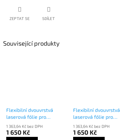
ZEPTAT SE
SDÍLET
Související produkty
Flexibilní dvouvrstvá
Flexibilní dvouvrstvá
laserová fólie pro
laserová fólie pro
gravírování Trolase Lights
gravírování Trolase Lights
1 363,64 Kč bez DPH
1 363,64 Kč bez DPH
71531
71621
1 650 Kč
1 650 Kč