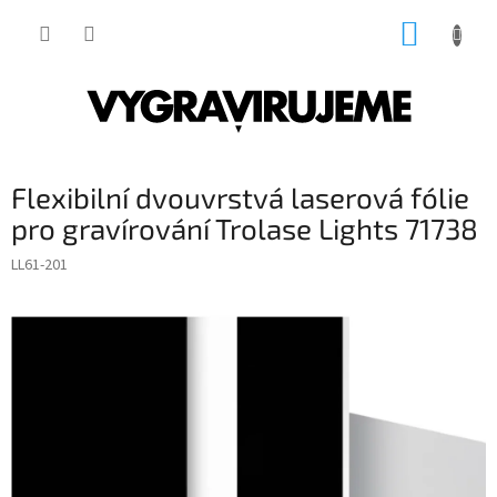
Přejít
NÁKUP
na
obsah
KOŠÍK
Flexibilní dvouvrstvá laserová fólie
pro gravírování Trolase Lights 71738
LL61-201