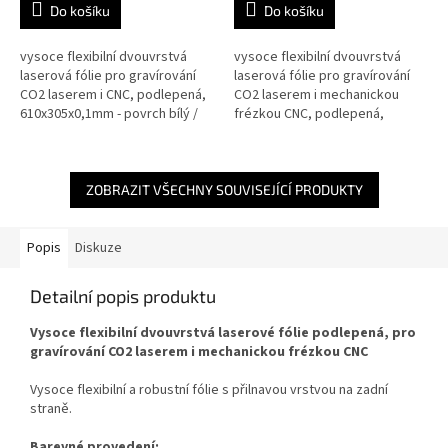
Do košíku
Do košíku
vysoce flexibilní dvouvrstvá
vysoce flexibilní dvouvrstvá
laserová fólie pro gravírování
laserová fólie pro gravírování
CO2 laserem i CNC, podlepená,
CO2 laserem i mechanickou
610x305x0,1mm - povrch bílý /
frézkou CNC, podlepená,
textura černá
610x305x0,1mm - povrch
kartáčovaný stříbrný / textura
černá
ZOBRAZIT VŠECHNY SOUVISEJÍCÍ PRODUKTY
Popis
Diskuze
Detailní popis produktu
Vysoce flexibilní dvouvrstvá laserové fólie podlepená, pro
gravírování CO2 laserem i mechanickou frézkou CNC
Vysoce flexibilní a robustní fólie s přilnavou vrstvou na zadní
straně.
Barevné provedení: