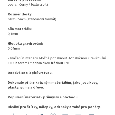
povrch černý / textura bílá
Rozměr desky:
610x305mm (standardní formát)
Síla materiálu:
0,1mm
Hloubka gravírování:
0,04mm
- značení v interiéru. Možné potisknout UV tiskárnou. Gravírování
CO2 laserem i mechanickou frézkou CNC.
Dodává se s lepicí vrstvou.
Dokonale přilne k různým materiálům, jako jsou kovy,
plasty, guma a dřevo.
Populární materiál v průmyslu a obchodu.
Ideální pro štítky, nálepky, odznaky a také pro poháry.