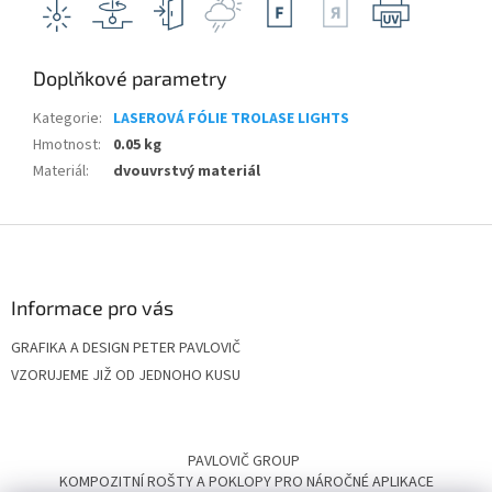
Doplňkové parametry
Kategorie
:
LASEROVÁ FÓLIE TROLASE LIGHTS
Hmotnost
:
0.05 kg
Materiál
:
dvouvrstvý materiál
Z
á
p
a
Informace pro vás
t
GRAFIKA A DESIGN PETER PAVLOVIČ
í
VZORUJEME JIŽ OD JEDNOHO KUSU
PAVLOVIČ GROUP
KOMPOZITNÍ ROŠTY A POKLOPY PRO NÁROČNÉ APLIKACE