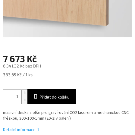
7 673 Kč
6 341,32 Kč bez DPH
Měrná
383,65 Kč / 1 ks
cena:
Přidat do košíku
masivní deska z olše pro gravírování CO2 laserem a mechanickou CNC
frézkou, 300x100x5mm (20ks v balení)
Detailní informace