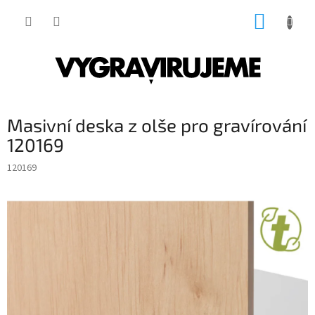
Přejít
NÁKUP
na
obsah
KOŠÍK
Masivní deska z olše pro gravírování
120169
120169