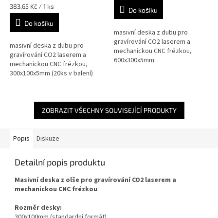
Měrná
383,65 Kč / 1 ks
Do košíku
cena:
Do košíku
masivní deska z dubu pro
gravírování CO2 laserem a
masivní deska z dubu pro
mechanickou CNC frézkou,
gravírování CO2 laserem a
600x300x5mm
mechanickou CNC frézkou,
300x100x5mm (20ks v balení)
ZOBRAZIT VŠECHNY SOUVISEJÍCÍ PRODUKTY
Popis
Diskuze
Detailní popis produktu
Masivní deska z olše pro gravírování CO2 laserem a
mechanickou CNC frézkou
Rozměr desky:
300x100mm (standardní formát)