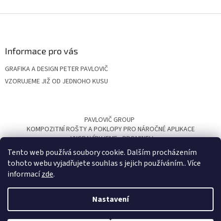
Z
á
p
a
Informace pro vás
t
GRAFIKA A DESIGN PETER PAVLOVIČ
í
VZORUJEME JIŽ OD JEDNOHO KUSU
PAVLOVIČ GROUP
KOMPOZITNÍ ROŠTY A POKLOPY PRO NÁROČNÉ APLIKACE
VYGRAVÍRUJEME
PROMINELI
Tento web používá soubory cookie. Dalším procházením
tohoto webu vyjadřujete souhlas s jejich používáním.. Více
informací
zde
.
Nastavení
Vytvořil Shoptet