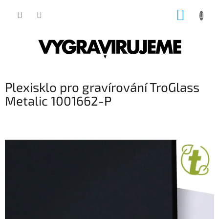
Přejít
NÁKUP
na
obsah
KOŠÍK
Plexisklo pro gravírování TroGlass
Metalic 1001662-P