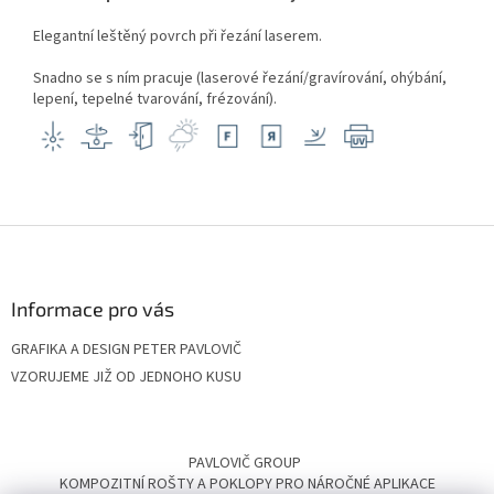
Elegantní leštěný povrch při řezání laserem.
Snadno se s ním pracuje (laserové řezání/gravírování, ohýbání,
lepení, tepelné tvarování, frézování).
Z
á
p
a
Informace pro vás
t
GRAFIKA A DESIGN PETER PAVLOVIČ
í
VZORUJEME JIŽ OD JEDNOHO KUSU
PAVLOVIČ GROUP
KOMPOZITNÍ ROŠTY A POKLOPY PRO NÁROČNÉ APLIKACE