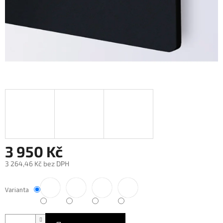
3 950 Kč
3 264,46 Kč bez DPH
Měrná
cena:
Varianta