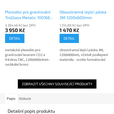
Plexisklo pro gravírování
Oboustranná lepící páska
TroGlass Metalic 1001663-
3M 1200x600mm
P
3 264,46 Kč bez DPH
1 214,88 Kč bez DPH
3 950 Kč
1 470 Kč
DETAIL
DETAIL
metalické plexisklo pro
oboustranná lepící páska 3M,
gravírování laserem CO2 a
1200x600mm, včetně podlepení
frézkou CNC, 1200x600x3mm -
materiálu - zvolte formátování
rustikální bronz
ZOBRAZIT VŠECHNY SOUVISEJÍCÍ PRODUKTY
Popis
Diskuze
Detailní popis produktu