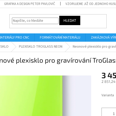
GRAFIKA A DESIGN PETER PAVLOVIČ
VZORUJEME JIŽ OD JEDNOHO KUS
HLEDAT
MATERIÁLY PRO CNC
FORMÁTOVÁNÍ MATERIÁLU
ZAKÁZKOVÁ VÝ
ISKLO
PLEXISKLO TROGLASS NEON
Neonové plexisklo pro grav
ové plexisklo pro gravírování TroGla
3 4
2 851,24
Měrná
cena:
Varianta