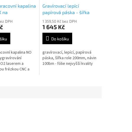
 pracovní kapalina
Gravírovací lepící
K na
papírová páska - šířka
ovaný materiál
role 20cm návin 100bm
bez DPH
1 359,50 Kč bez DPH
č
1 645 Kč
šíku
Do košíku
racovní kapalina NO
gravírovací, lepící, papírová
ygravírování
páska, šířka role 200mm, návin
CO2 laserem a
100bm - fólie nejvyšší kvality
u frézkou CNC a
 laserem, obsah