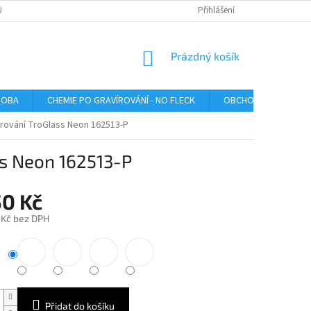
U
Přihlášení
NÁKUPNÍ
Prázdný košík
KOŠÍK
ROBA
CHEMIE PO GRAVÍROVÁNÍ - NO FLECK
OBCHODNÍ PODMÍNK
írování TroGlass Neon 162513-P
ss Neon 162513-P
50 Kč
 Kč bez DPH
Přidat do košíku