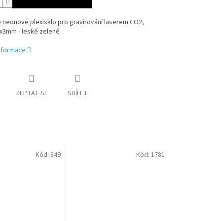
 neonové plexisklo pro gravírování laserem CO2,
x3mm - leské zelené
informace
ZEPTAT SE
SDÍLET
Kód:
849
Kód:
1781