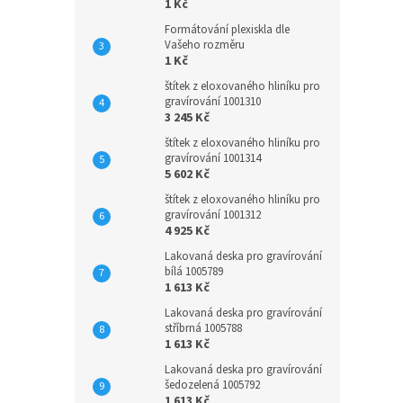
1 Kč
Formátování plexiskla dle
Vašeho rozměru
1 Kč
štítek z eloxovaného hliníku pro
gravírování 1001310
3 245 Kč
štítek z eloxovaného hliníku pro
gravírování 1001314
5 602 Kč
štítek z eloxovaného hliníku pro
gravírování 1001312
4 925 Kč
Lakovaná deska pro gravírování
bílá 1005789
1 613 Kč
Lakovaná deska pro gravírování
stříbrná 1005788
1 613 Kč
Lakovaná deska pro gravírování
šedozelená 1005792
1 613 Kč