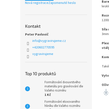
Bare
Nová registrace
Zapomenuté heslo
lesk
Rozm
120
Kontakt
Síla
3mm
Peter Pavlovič
info
@
vygravirujeme.cz
Plex
+420602770595
stál
vygravirujeme
Komb
Také 
Top 10 produktů
Vytv
Formátování dvouvrstvého
Oživ
materiálu pro gravírování dle
Vašeho rozměru
1 Kč
Formátování eloxovaného
hliníku dle Vašeho rozměru