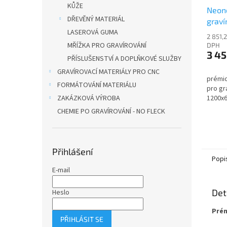
KŮŽE
Neono
DŘEVĚNÝ MATERIÁL
graví
LASEROVÁ GUMA
Neon
2 851,
MŘÍŽKA PRO GRAVÍROVÁNÍ
DPH
3 45
PŘÍSLUŠENSTVÍ A DOPLŇKOVÉ SLUŽBY
GRAVÍROVACÍ MATERIÁLY PRO CNC
prémio
FORMÁTOVÁNÍ MATERIÁLU
pro gr
ZAKÁZKOVÁ VÝROBA
1200x6
CHEMIE PO GRAVÍROVÁNÍ - NO FLECK
Přihlášení
Popi
E-mail
Det
Heslo
Prém
PŘIHLÁSIT SE