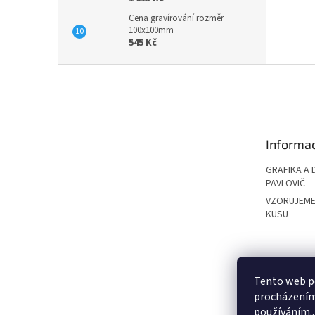
Cena gravírování rozměr
100x100mm
545 Kč
Z
á
p
a
t
Informac
í
GRAFIKA A 
PAVLOVIČ
VZORUJEME
KUSU
PAVLOVIČ GRO
Tento web po
procházením 
používáním..