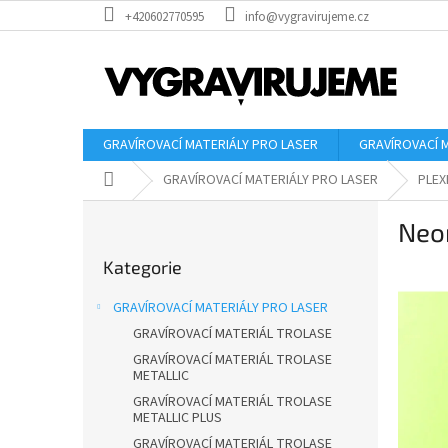
Přejít
+420602770595
info@vygravirujeme.cz
na
obsah
GRAVÍROVACÍ MATERIÁLY PRO LASER
GRAVÍROVACÍ 
Domů
GRAVÍROVACÍ MATERIÁLY PRO LASER
PLEX
P
Neon
o
Přeskočit
s
Kategorie
kategorie
t
r
GRAVÍROVACÍ MATERIÁLY PRO LASER
a
GRAVÍROVACÍ MATERIÁL TROLASE
n
GRAVÍROVACÍ MATERIÁL TROLASE
n
METALLIC
í
GRAVÍROVACÍ MATERIÁL TROLASE
p
METALLIC PLUS
a
GRAVÍROVACÍ MATERIÁL TROLASE