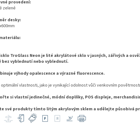
vné provedení:
lé zelené
ěr desky:
0x600mm
 materiálu:
isklo TroGlass Neon je lité akrylátové sklo v jasných, zářivých a osv
ý bez vyblednutí nebo vyblednutí.
inuje výhody opalescence a výrazné fluorescence.
optimální vlastnosti, jako je vynikající odolnost vůči venkovním povětrnostn
ořte si vlastní jedinečné, módní doplňky, POS displeje, merchandis
te své produkty tímto litým akrylovým sklem a udělejte působivá pr