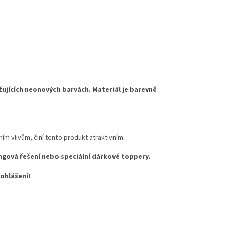
ěžujících neonových barvách. Materiál je barevně
ím vlivům, činí tento produkt atraktivním.
ingová řešení nebo speciální dárkové toppery.
ohlášení!