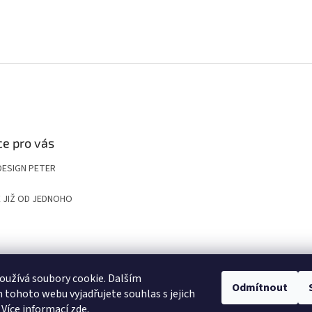
e pro vás
DESIGN PETER
 JIŽ OD JEDNOHO
UP
KOMPOZITNÍ ROŠTY A POKLOPY PRO NÁROČNÉ APLIKACE
VYGRAVÍRUJ
užívá soubory cookie. Dalším
Odmítnout
tohoto webu vyjadřujete souhlas s jejich
 Více informací
zde
.