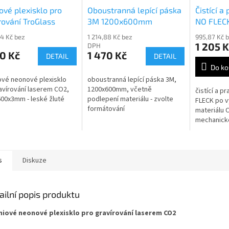
vé plexisklo pro
Oboustranná lepící páska
Čistící a
rování TroGlass
3M 1200x600mm
NO FLEC
 162491-P
odgravír
24 Kč bez
1 214,88 Kč bez
995,87 Kč 
1 205 K
DPH
0 Kč
1 470 Kč
DETAIL
DETAIL
Do ko
vé neonové plexisklo
oboustranná lepící páska 3M,
avírování laserem CO2,
1200x600mm, včetně
čistící a p
00x3mm - leské žluté
podlepení materiálu - zvolte
FLECK po v
formátování
materiálu 
mechanicko
vláknovým
500ml
s
Diskuze
ailní popis produktu
iové neonové plexisklo pro gravírování laserem CO2