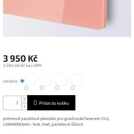
3 950 Kč
3 264,46 Kč bez DPH
Měrná
cena:
Varianta
Přidat do košíku
prémiové pastelové plexisklo pro gravírování laserem CO2,
1200x600x3mm - lesk /mat, pastelová růžová