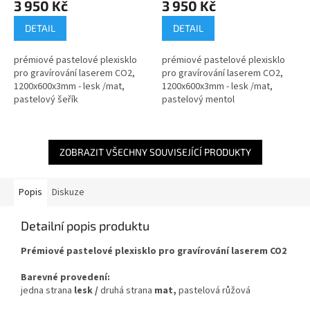
3 950 Kč
3 950 Kč
DETAIL
DETAIL
prémiové pastelové plexisklo
prémiové pastelové plexisklo
pro gravírování laserem CO2,
pro gravírování laserem CO2,
1200x600x3mm - lesk /mat,
1200x600x3mm - lesk /mat,
pastelový šeřík
pastelový mentol
ZOBRAZIT VŠECHNY SOUVISEJÍCÍ PRODUKTY
Popis
Diskuze
Detailní popis produktu
Prémiové pastelové plexisklo pro gravírování laserem CO2
Barevné provedení:
jedna strana
lesk /
druhá strana
mat,
pastelová růžová