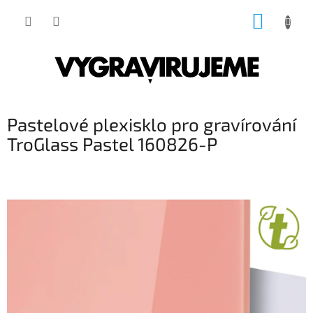
Přejít
NÁKUP
na
obsah
KOŠÍK
Pastelové plexisklo pro gravírování
TroGlass Pastel 160826-P