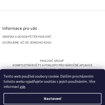
Z
á
p
a
Informace pro vás
t
GRAFIKA A DESIGN PETER PAVLOVIČ
í
VZORUJEME JIŽ OD JEDNOHO KUSU
PAVLOVIČ GROUP
KOMPOZITNÍ ROŠTY A POKLOPY PRO NÁROČNÉ APLIKACE
VYGRAVÍRUJEME
PROMINELI
Tento web používá soubory cookie. Dalším procházením
tohoto webu vyjadřujete souhlas s jejich používáním.. Více
informací
zde
.
Nastavení
Vytvořil Shoptet