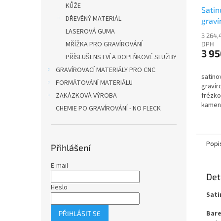
KŮŽE
Satin
DŘEVĚNÝ MATERIÁL
graví
LASEROVÁ GUMA
Satin
3 264,
MŘÍŽKA PRO GRAVÍROVÁNÍ
DPH
3 95
PŘÍSLUŠENSTVÍ A DOPLŇKOVÉ SLUŽBY
GRAVÍROVACÍ MATERIÁLY PRO CNC
satino
FORMÁTOVÁNÍ MATERIÁLU
gravír
ZAKÁZKOVÁ VÝROBA
frézko
kamen
CHEMIE PO GRAVÍROVÁNÍ - NO FLECK
Popi
Přihlášení
E-mail
Det
Heslo
Sati
Bare
PŘIHLÁSIT SE