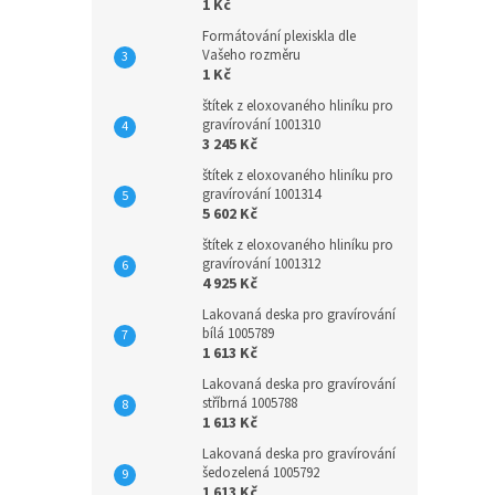
1 Kč
Formátování plexiskla dle
Vašeho rozměru
1 Kč
štítek z eloxovaného hliníku pro
gravírování 1001310
3 245 Kč
štítek z eloxovaného hliníku pro
gravírování 1001314
5 602 Kč
štítek z eloxovaného hliníku pro
gravírování 1001312
4 925 Kč
Lakovaná deska pro gravírování
bílá 1005789
1 613 Kč
Lakovaná deska pro gravírování
stříbrná 1005788
1 613 Kč
Lakovaná deska pro gravírování
šedozelená 1005792
1 613 Kč