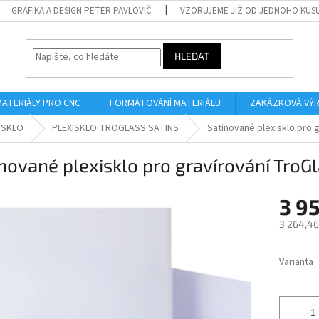
GRAFIKA A DESIGN PETER PAVLOVIČ
VZORUJEME JIŽ OD JEDNOHO KUS
HLEDAT
MATERIÁLY PRO CNC
FORMÁTOVÁNÍ MATERIÁLU
ZAKÁZKOVÁ VÝ
ISKLO
PLEXISKLO TROGLASS SATINS
Satinované plexisklo pro 
nované plexisklo pro gravírování TroG
3 9
3 264,46
Měrná
cena:
Varianta