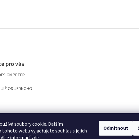
e pro vás
DESIGN PETER
 JIŽ OD JEDNOHO
UP
KOMPOZITNÍ ROŠTY A POKLOPY PRO NÁROČNÉ APLIKACE
VYGRAVÍRUJ
užívá soubory cookie. Dalším
Odmítnout
tohoto webu vyjadřujete souhlas s jejich
 Více informací
zde
.