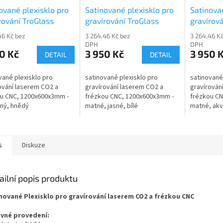
ované plexisklo pro
Satinované plexisklo pro
Satinova
rování TroGlass
gravírování TroGlass
gravírov
s 1001686-P
Satins 117034-P
Satins 1
46 Kč bez
3 264,46 Kč bez
3 264,46 K
DPH
DPH
0 Kč
3 950 Kč
3 950 
DETAIL
DETAIL
vané plexisklo pro
satinované plexisklo pro
satinované
ování laserem CO2 a
gravírování laserem CO2 a
gravírován
u CNC, 1200x600x3mm -
frézkou CNC, 1200x600x3mm -
frézkou CN
ný, hnědý
matné, jasné, bílé
matné, ak
s
Diskuze
ailní popis produktu
nované Plexisklo pro gravírování laserem CO2 a frézkou CNC
vné provedení: