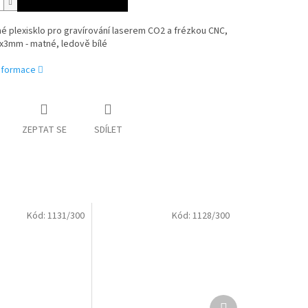
é plexisklo pro gravírování laserem CO2 a frézkou CNC,
x3mm - matné, ledově bílé
informace
ZEPTAT SE
SDÍLET
Kód:
1131/300
Kód:
1128/300
Další