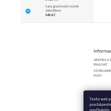
Cena gravírování rozměr
100x100mm
545 Kč
Z
á
p
a
t
Informac
í
GRAFIKA A 
PAVLOVIČ
VZORUJEME
KUSU
PAVLOVIČ GRO
Tento web po
procházením 
používáním..