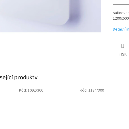
satinovan
1200x600
Detailní 
TISK
sející produkty
Kód:
1092/300
Kód:
1134/300