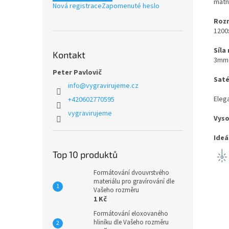
matn
Nová registrace
Zapomenuté heslo
Rozm
120
Síla
Kontakt
3mm
Peter Pavlovič
Saté
info
@
vygravirujeme.cz
Elega
+420602770595
vygravirujeme
Vyso
Ideá
Top 10 produktů
Formátování dvouvrstvého
materiálu pro gravírování dle
Vašeho rozměru
1 Kč
Formátování eloxovaného
hliníku dle Vašeho rozměru