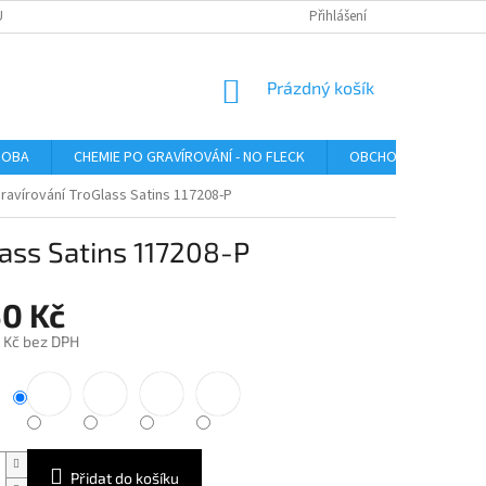
U
Přihlášení
NÁKUPNÍ
Prázdný košík
KOŠÍK
ROBA
CHEMIE PO GRAVÍROVÁNÍ - NO FLECK
OBCHODNÍ PODMÍNK
gravírování TroGlass Satins 117208-P
lass Satins 117208-P
50 Kč
 Kč bez DPH
Přidat do košíku