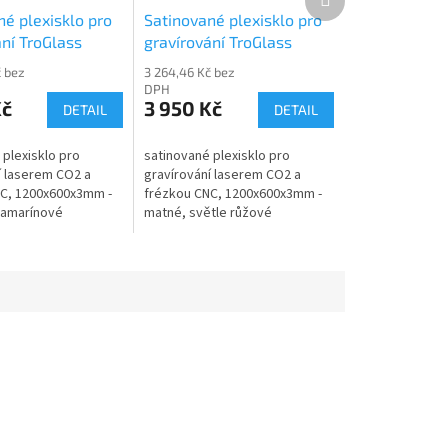
produkt
né plexisklo pro
Satinované plexisklo pro
ání TroGlass
gravírování TroGlass
17035-P
Satins 117037-P
č bez
3 264,46 Kč bez
DPH
Kč
3 950 Kč
DETAIL
DETAIL
 plexisklo pro
satinované plexisklo pro
í laserem CO2 a
gravírování laserem CO2 a
C, 1200x600x3mm -
frézkou CNC, 1200x600x3mm -
vamarínové
matné, světle růžové