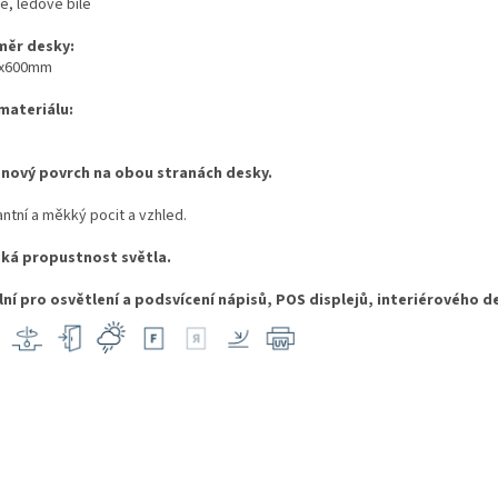
é, ledově bílé
ěr desky:
0x600mm
 materiálu:
nový povrch na obou stranách desky.
ntní a měkký pocit a vzhled.
ká propustnost světla.
lní pro osvětlení a podsvícení nápisů, POS displejů, interiérového d