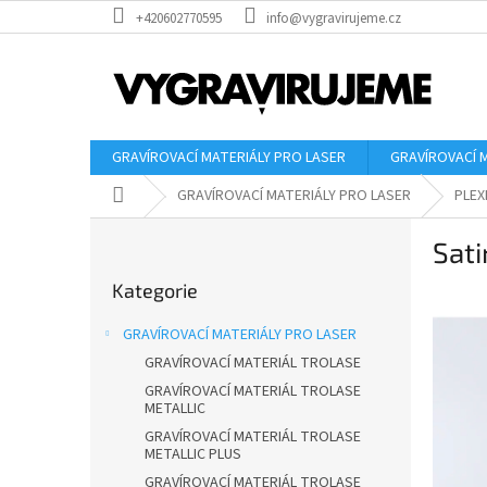
Přejít
+420602770595
info@vygravirujeme.cz
na
obsah
GRAVÍROVACÍ MATERIÁLY PRO LASER
GRAVÍROVACÍ 
Domů
GRAVÍROVACÍ MATERIÁLY PRO LASER
PLEX
P
Sati
o
Přeskočit
s
Kategorie
kategorie
t
r
GRAVÍROVACÍ MATERIÁLY PRO LASER
a
GRAVÍROVACÍ MATERIÁL TROLASE
n
GRAVÍROVACÍ MATERIÁL TROLASE
n
METALLIC
í
GRAVÍROVACÍ MATERIÁL TROLASE
p
METALLIC PLUS
a
GRAVÍROVACÍ MATERIÁL TROLASE