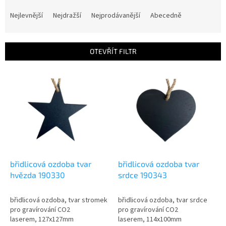
Ř
a
Nejlevnější
Nejdražší
Nejprodávanější
Abecedně
z
e
n
OTEVŘÍT FILTR
í
p
V
r
ý
o
p
d
i
u
s
k
p
t
r
ů
o
d
břidlicová ozdoba tvar
břidlicová ozdoba tvar
u
hvězda 190330
srdce 190343
k
t
břidlicová ozdoba, tvar stromek
břidlicová ozdoba, tvar srdce
ů
pro gravírování CO2
pro gravírování CO2
laserem, 127x127mm
laserem, 114x100mm