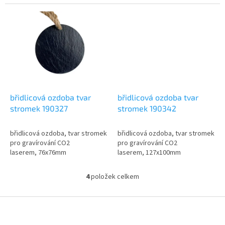
břidlicová ozdoba tvar
břidlicová ozdoba tvar
stromek 190327
stromek 190342
břidlicová ozdoba, tvar stromek
břidlicová ozdoba, tvar stromek
pro gravírování CO2
pro gravírování CO2
laserem, 76x76mm
laserem, 127x100mm
4
položek celkem
O
v
l
Z
á
á
d
p