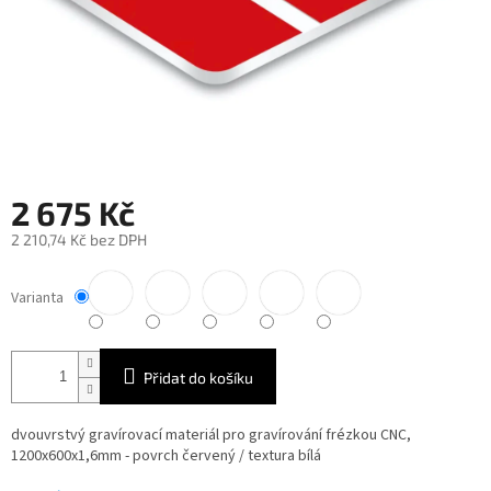
2 675 Kč
2 210,74 Kč bez DPH
Měrná
cena:
Varianta
Přidat do košíku
dvouvrstvý gravírovací materiál pro gravírování frézkou CNC,
1200x600x1,6mm - povrch červený / textura bílá