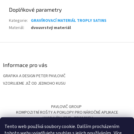
Doplňkové parametry
Kategorie
:
GRAVÍROVACÍ MATERIÁL TROPLY SATINS
Materiál
:
dvouvrstvý materiál
Z
á
p
a
Informace pro vás
t
GRAFIKA A DESIGN PETER PAVLOVIČ
í
VZORUJEME JIŽ OD JEDNOHO KUSU
PAVLOVIČ GROUP
KOMPOZITNÍ ROŠTY A POKLOPY PRO NÁROČNÉ APLIKACE
VYGRAVÍRUJEME
PROMINELI
Tento web používá soubory cookie. Dalším procházením
tohoto webu vyjadřujete souhlas s jejich používáním.. Více