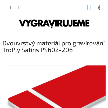
Přejít
NÁKUP
na
obsah
KOŠÍK
Dvouvrstvý materiál pro gravírování
TroPly Satins PS602-206