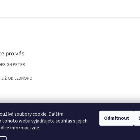
e pro vás
DESIGN PETER
 JIŽ OD JEDNOHO
UP
KOMPOZITNÍ ROŠTY A POKLOPY PRO NÁROČNÉ APLIKACE
VYGRAVÍRUJ
užívá soubory cookie. Dalším
Odmítnout
tohoto webu vyjadřujete souhlas s jejich
 Více informací
zde
.