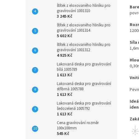
štítek z eloxovaného hliníku pro
Bare
gravírování 1001310
povrc
3 245 Kč
Rozm
štítek z eloxovaného hliníku pro
gravírování 1001314
1200
5 602 Kč
Síla
štítek z eloxovaného hliníku pro
1,6
gravírování 1001312
4 925 Kč
Hlou
Lakovaná deska pro gravírování
0,3
bílá 1005789
1 613 Kč
Vnit
Lakovaná deska pro gravírování
stříbrná 1005788
Pevn
1 613 Kč
Ideá
Lakovaná deska pro gravírování
iden
šedozelená 1005792
1 613 Kč
Zaká
Cena gravírování rozměr
100x100mm
545 Kč