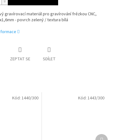
ý gravírovací materiál pro gravírování frézkou CNC,
1,6mm - povrch zelený / textura bílá
informace
ZEPTAT SE
SDÍLET
Kód:
1440/300
Kód:
1443/300
Další