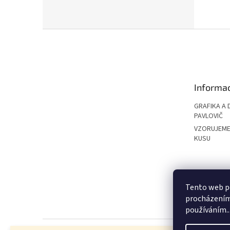
Z
á
p
a
t
Informac
í
GRAFIKA A 
PAVLOVIČ
VZORUJEME
KUSU
PAVLOVIČ GRO
Tento web po
procházením 
používáním..