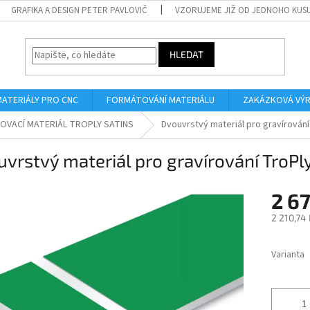
GRAFIKA A DESIGN PETER PAVLOVIČ
VZORUJEME JIŽ OD JEDNOHO KUS
HLEDAT
MATERIÁLY PRO CNC
FORMÁTOVÁNÍ MATERIÁLU
ZAKÁZKOVÁ VÝ
OVACÍ MATERIÁL TROPLY SATINS
Dvouvrstvý materiál pro gravírování
vrstvý materiál pro gravírování TroP
2 67
2 210,74
Měrná
cena:
Varianta