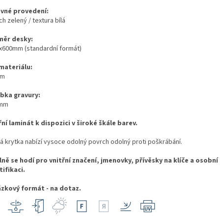
vné provedení:
h zelený / textura bílá
ěr desky:
x600mm (standardní formát)
 materiálu:
mm
bka gravury:
0mm
řní laminát k dispozici v široké škále barev.
á krytka nabízí vysoce odolný povrch odolný proti poškrábání.
lně se hodí pro vnitřní značení, jmenovky, přívěsky na klíče a osobní
tifikaci.
zkový formát - na dotaz.