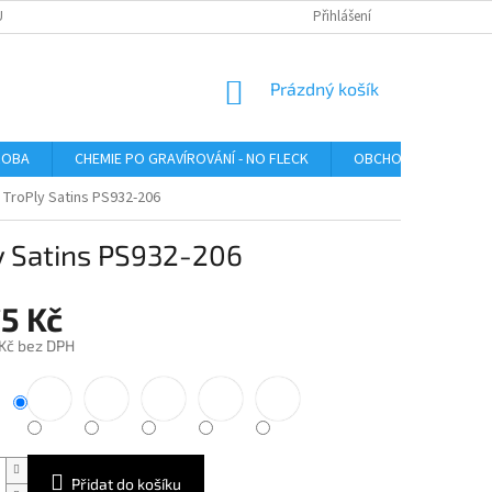
U
Přihlášení
NÁKUPNÍ
Prázdný košík
KOŠÍK
ROBA
CHEMIE PO GRAVÍROVÁNÍ - NO FLECK
OBCHODNÍ PODMÍNK
 TroPly Satins PS932-206
ly Satins PS932-206
5 Kč
 Kč bez DPH
Přidat do košíku