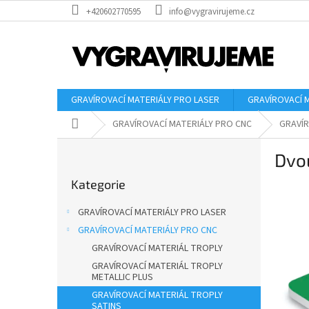
Přejít
+420602770595
info@vygravirujeme.cz
na
obsah
GRAVÍROVACÍ MATERIÁLY PRO LASER
GRAVÍROVACÍ 
Domů
GRAVÍROVACÍ MATERIÁLY PRO CNC
GRAVÍR
P
Dvou
o
Přeskočit
s
Kategorie
kategorie
t
r
GRAVÍROVACÍ MATERIÁLY PRO LASER
a
GRAVÍROVACÍ MATERIÁLY PRO CNC
n
GRAVÍROVACÍ MATERIÁL TROPLY
n
í
GRAVÍROVACÍ MATERIÁL TROPLY
METALLIC PLUS
p
GRAVÍROVACÍ MATERIÁL TROPLY
a
SATINS