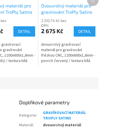
produkt
vý materiál pro
Dvouvrstvý materiál pro
ní TroPly Satins
gravírování TroPly Satins
06
PS602-206
 bez
2 210,74 Kč bez
DPH
Kč
2 675 Kč
DETAIL
DETAIL
 gravírovací
dvouvrstvý gravírovací
o gravírování
materiál pro gravírování
C, 1200x600x1,6mm -
frézkou CNC, 1200x600x1,6mm -
ý / textura bílá
povrch červený / textura bílá
Doplňkové parametry
GRAVÍROVACÍ MATERIÁL
Kategorie
:
TROPLY SATINS
Materiál
:
dvouvrstvý materiál