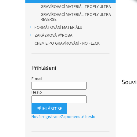
n
GRAVÍROVACÍ MATERIÁL TROPLY ULTRA
e
l
GRAVÍROVACÍ MATERIÁL TROPLY ULTRA
REVERSE
FORMÁTOVÁNÍ MATERIÁLU
ZAKÁZKOVÁ VÝROBA
CHEMIE PO GRAVÍROVÁNÍ - NO FLECK
Přihlášení
E-mail
Souvi
Heslo
PŘIHLÁSIT SE
Nová registrace
Zapomenuté heslo