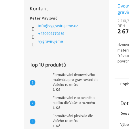
Dvouv
Kontakt
graví
Peter Pavlovič
PS23
2 210,
info
@
vygravirujeme.cz
DPH
2 67
+420602770595
vygravirujeme
dvouvr
materi
frézko
povrch 
Top 10 produktů
černá
Formátování dvouvrstvého
materiálu pro gravírování dle
Popi
Vašeho rozměru
1 Kč
Formátování eloxovaného
Det
hliníku dle Vašeho rozměru
1 Kč
Dvou
Formátování plexiskla dle
Vašeho rozměru
Výbo
1 Kč