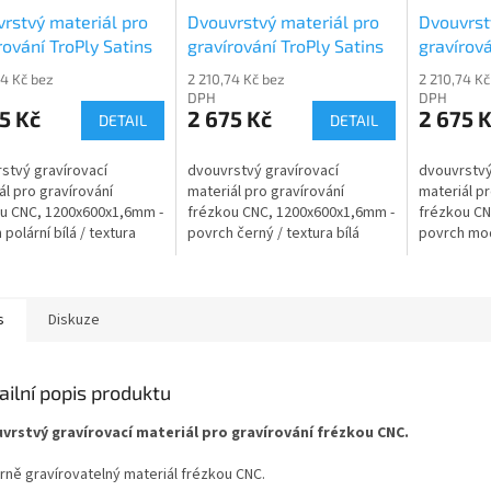
rstvý materiál pro
Dvouvrstvý materiál pro
Dvouvrst
rování TroPly Satins
gravírování TroPly Satins
gravírová
4-206
PS402-206
PS512-2
74 Kč bez
2 210,74 Kč bez
2 210,74 Kč
DPH
DPH
5 Kč
2 675 Kč
2 675 
DETAIL
DETAIL
stvý gravírovací
dvouvrstvý gravírovací
dvouvrstvý
ál pro gravírování
materiál pro gravírování
materiál pr
u CNC, 1200x600x1,6mm -
frézkou CNC, 1200x600x1,6mm -
frézkou CN
polární bílá / textura
povrch černý / textura bílá
povrch modr
s
Diskuze
ailní popis produktu
vrstvý gravírovací materiál pro gravírování frézkou CNC.
rně gravírovatelný materiál frézkou CNC.