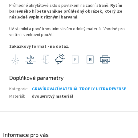
Průhledné akrylátové sklo s povlakem na zadní straně.
Rytím
barevného hřbetu vznikne průhledný obrázek, který lze
následně vyplnit různými barvami.
UV stabilní a povětrnostním vlivům odolný materiál. Vhodné pro
vnitřní i venkovní použití.
Zakázkový formát - na dotaz.
Doplňkové parametry
Kategorie
:
GRAVÍROVACÍ MATERIÁL TROPLY ULTRA REVERSE
Materiál
:
dvouvrstvý materiál
Z
á
p
a
Informace pro vás