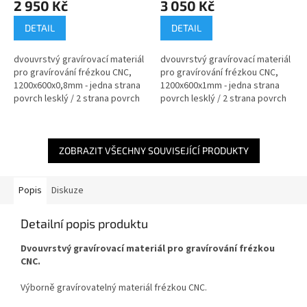
2 950 Kč
3 050 Kč
DETAIL
DETAIL
dvouvrstvý gravírovací materiál
dvouvrstvý gravírovací materiál
pro gravírování frézkou CNC,
pro gravírování frézkou CNC,
1200x600x0,8mm - jedna strana
1200x600x1mm - jedna strana
povrch lesklý / 2 strana povrch
povrch lesklý / 2 strana povrch
matný / textura čirá
matný / textura čirá
ZOBRAZIT VŠECHNY SOUVISEJÍCÍ PRODUKTY
Popis
Diskuze
Detailní popis produktu
Dvouvrstvý gravírovací materiál pro gravírování frézkou
CNC.
Výborně gravírovatelný materiál frézkou CNC.