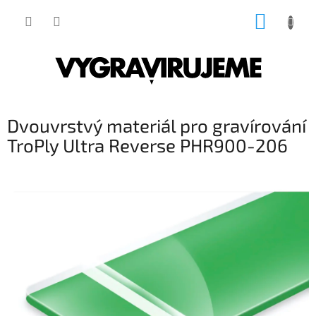
Přejít
NÁKUP
na
obsah
KOŠÍK
Dvouvrstvý materiál pro gravírování
TroPly Ultra Reverse PHR900-206