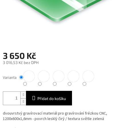
3 650 Kč
3 016,53 Kč bez DPH
Měrná
cena:
Varianta
Přidat do košíku
dvouvrstvý gravírovací materiál pro gravírování frézkou CNC,
1200x600x1,6mm - povrch lesklý čirý / textura světle zelená