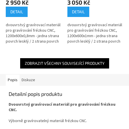
2 950 Kč
3 050 Kč
DETAIL
DETAIL
dvouvrstvý gravírovací materiál
dvouvrstvý gravírovací materiál
pro gravírování frézkou CNC,
pro gravírování frézkou CNC,
1200x600x0,8mm - jedna strana
1200x600x1mm - jedna strana
povrch lesklý / 2 strana povrch
povrch lesklý / 2 strana povrch
matný / textura čirá
matný / textura čirá
ZOBRAZIT VŠECHNY SOUVISEJÍCÍ PRODUKTY
Popis
Diskuze
Detailní popis produktu
Dvouvrstvý gravírovací materiál pro gravírování frézkou
CNC.
Výborně gravírovatelný materiál frézkou CNC.