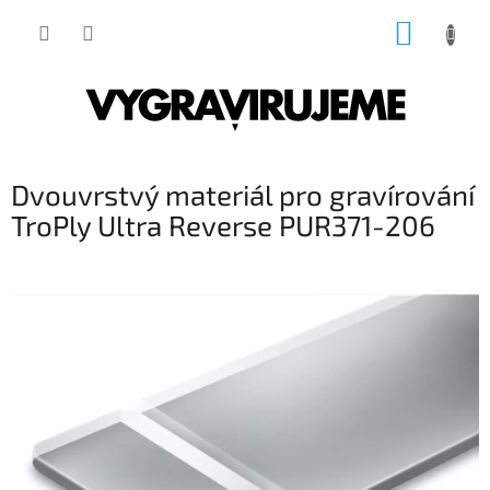
Přejít
NÁKUP
na
obsah
KOŠÍK
Dvouvrstvý materiál pro gravírování
TroPly Ultra Reverse PUR371-206