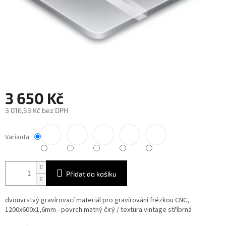
3 650 Kč
3 016,53 Kč bez DPH
Měrná
cena:
Varianta
Přidat do košíku
dvouvrstvý gravírovací materiál pro gravírování frézkou CNC,
1200x600x1,6mm - povrch matný čirý / textura vintage stříbrná