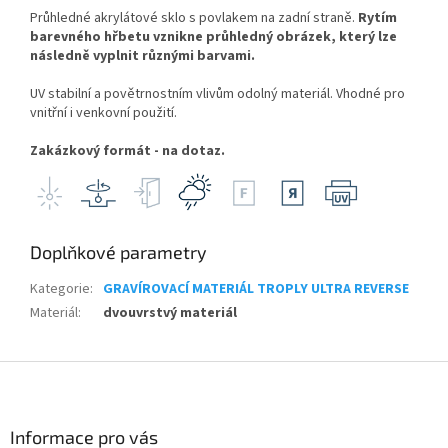
Průhledné akrylátové sklo s povlakem na zadní straně.
Rytím
barevného hřbetu vznikne průhledný obrázek, který lze
následně vyplnit různými barvami.
UV stabilní a povětrnostním vlivům odolný materiál. Vhodné pro
vnitřní i venkovní použití.
Zakázkový formát - na dotaz.
Doplňkové parametry
Kategorie
:
GRAVÍROVACÍ MATERIÁL TROPLY ULTRA REVERSE
Materiál
:
dvouvrstvý materiál
Z
á
p
a
Informace pro vás