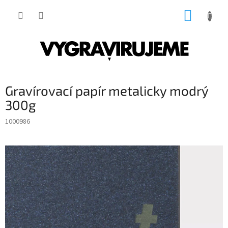
Přejít
NÁKUP
na
obsah
KOŠÍK
Gravírovací papír metalicky modrý
300g
1000986