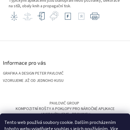
Typickými aplikacemi jsou blahopřání nebo pozvánky, dekorace
na stůl, obaly knih a propagační tisk.
Z
á
p
a
Informace pro vás
t
GRAFIKA A DESIGN PETER PAVLOVIČ
í
VZORUJEME JIŽ OD JEDNOHO KUSU
PAVLOVIČ GROUP
KOMPOZITNÍ ROŠTY A POKLOPY PRO NÁROČNÉ APLIKACE
VYGRAVÍRUJEME
PROMINELI
Tento web používá soubory cookie. Dalším procházením
tohoto webu vyjadřujete souhlas s jejich používáním.. Více