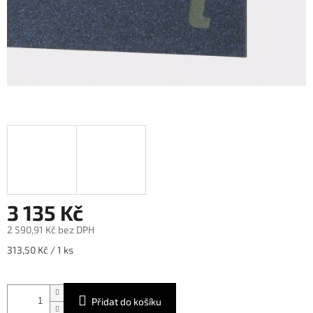
3 135 Kč
2 590,91 Kč bez DPH
Měrná
313,50 Kč / 1 ks
cena:
Přidat do košíku