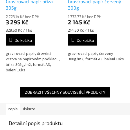
Gravírovací papír bříza
Gravírovací papír červený
305g
300g
2 723,14 Kč bez DPH
1 772,73 Kč bez DPH
3 295 Kč
2 145 Kč
Měrná
Měrná
329,50 Kč / 1 ks
214,50 Kč / 1 ks
cena:
cena:
Do košíku
Do košíku
gravírovací papír, dřevěná
gravírovací papír, červený
vrstva na papírovém podkladu,
300g/m2, formát A3, balení 10ks
bříza 305g/m2, formát A3,
balení 10ks
ZOBRAZIT VŠECHNY SOUVISEJÍCÍ PRODUKTY
Popis
Diskuze
Detailní popis produktu