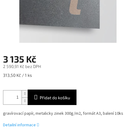
3 135 Kč
2 590,91 Kč bez DPH
Měrná
313,50 Kč / 1 ks
cena:
Přidat do košíku
gravírovací papír, metalicky zinek 300g/m2, formát A3, balení 10ks
Detailní informace