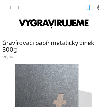
Přejít
NÁKUP
na
obsah
KOŠÍK
Gravírovací papír metalicky zinek
300g
996/602