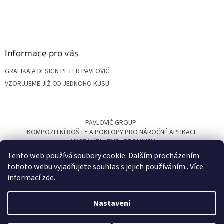
Z
á
p
a
Informace pro vás
t
GRAFIKA A DESIGN PETER PAVLOVIČ
í
VZORUJEME JIŽ OD JEDNOHO KUSU
PAVLOVIČ GROUP
KOMPOZITNÍ ROŠTY A POKLOPY PRO NÁROČNÉ APLIKACE
VYGRAVÍRUJEME
PROMINELI
Tento web používá soubory cookie. Dalším procházením
tohoto webu vyjadřujete souhlas s jejich používáním.. Více
informací
zde
.
Nastavení
Vytvořil Shoptet