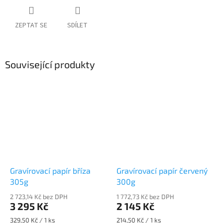
ZEPTAT SE
SDÍLET
Související produkty
Gravírovací papír bříza
Gravírovací papír červený
305g
300g
2 723,14 Kč bez DPH
1 772,73 Kč bez DPH
3 295 Kč
2 145 Kč
Měrná
Měrná
329,50 Kč / 1 ks
214,50 Kč / 1 ks