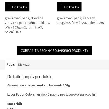
cena:
cena:
Do košíku
Do košíku
gravírovací papír, dřevěná
gravírovací papír, červený
vrstva na papírovém podkladu,
300g/m2, formát A3, balení 10ks
bříza 305g/m2, formát A3,
balení 10ks
ZOBRAZIT VŠECHNY SOUVISEJÍCÍ PRODUKTY
Popis
Diskuze
Detailní popis produktu
Gravírovací papír, metalicky zinek 300g
Laser Paper Colors - grafické papíry pro laserové zpracování.
Materiál:
papír